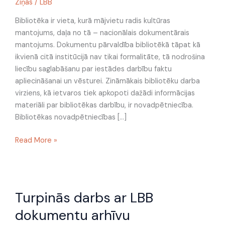
Ziņas
/
LBB
Bibliotēka ir vieta, kurā mājvietu radis kultūras
mantojums, daļa no tā – nacionālais dokumentārais
mantojums. Dokumentu pārvaldība bibliotēkā tāpat kā
ikvienā citā institūcijā nav tikai formalitāte, tā nodrošina
liecību saglabāšanu par iestādes darbību faktu
apliecināšanai un vēsturei. Zināmākais bibliotēku darba
virziens, kā ietvaros tiek apkopoti dažādi informācijas
materiāli par bibliotēkas darbību, ir novadpētniecība.
Bibliotēkas novadpētniecības […]
Read More »
Turpinās
Turpinās darbs ar LBB
darbs
ar
dokumentu arhīvu
LBB