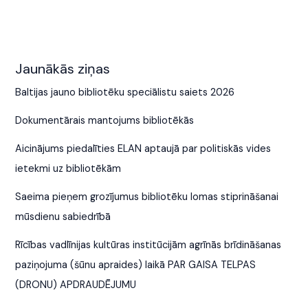
Jaunākās ziņas
Baltijas jauno bibliotēku speciālistu saiets 2026
Dokumentārais mantojums bibliotēkās
Aicinājums piedalīties ELAN aptaujā par politiskās vides
ietekmi uz bibliotēkām
Saeima pieņem grozījumus bibliotēku lomas stiprināšanai
mūsdienu sabiedrībā
Rīcības vadlīnijas kultūras institūcijām agrīnās brīdināšanas
paziņojuma (šūnu apraides) laikā PAR GAISA TELPAS
(DRONU) APDRAUDĒJUMU