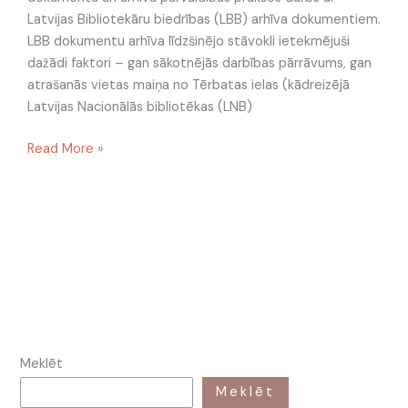
Latvijas Bibliotekāru biedrības (LBB) arhīva dokumentiem.
LBB dokumentu arhīva līdzšinējo stāvokli ietekmējuši
dažādi faktori – gan sākotnējās darbības pārrāvums, gan
atrašanās vietas maiņa no Tērbatas ielas (kādreizējā
Latvijas Nacionālās bibliotēkas (LNB)
Read More »
Meklēt
Meklēt