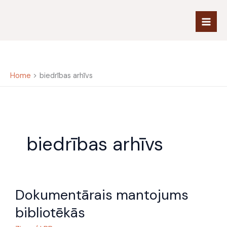
Skip
to
content
Home
biedrības arhīvs
biedrības arhīvs
Dokumentārais
Dokumentārais mantojums
mantojums
bibliotēkās
bibliotēkās