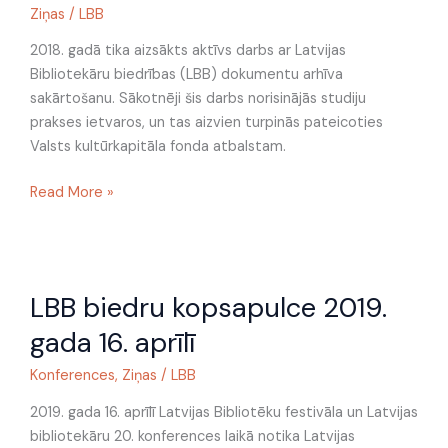
dokumentu
Ziņas
/
LBB
arhīvu
2018. gadā tika aizsākts aktīvs darbs ar Latvijas
Bibliotekāru biedrības (LBB) dokumentu arhīva
sakārtošanu. Sākotnēji šis darbs norisinājās studiju
prakses ietvaros, un tas aizvien turpinās pateicoties
Valsts kultūrkapitāla fonda atbalstam.
Read More »
LBB
LBB biedru kopsapulce 2019.
biedru
kopsapulce
gada 16. aprīlī
2019.
gada
Konferences
,
Ziņas
/
LBB
16.
2019. gada 16. aprīlī Latvijas Bibliotēku festivāla un Latvijas
aprīlī
bibliotekāru 20. konferences laikā notika Latvijas