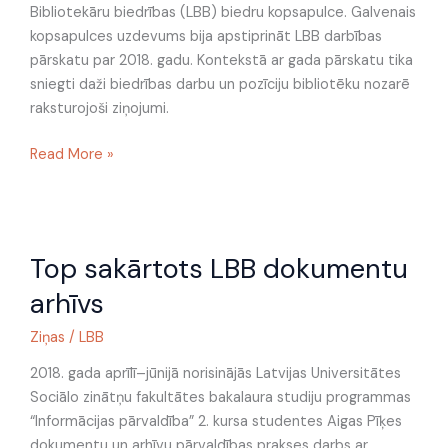
Bibliotekāru biedrības (LBB) biedru kopsapulce. Galvenais
kopsapulces uzdevums bija apstiprināt LBB darbības
pārskatu par 2018. gadu. Kontekstā ar gada pārskatu tika
sniegti daži biedrības darbu un pozīciju bibliotēku nozarē
raksturojoši ziņojumi.
Read More »
Top
Top sakārtots LBB dokumentu
sakārtots
LBB
arhīvs
dokumentu
arhīvs
Ziņas
/
LBB
2018. gada aprīlī–jūnijā norisinājās Latvijas Universitātes
Sociālo zinātņu fakultātes bakalaura studiju programmas
“Informācijas pārvaldība” 2. kursa studentes Aigas Pīķes
dokumentu un arhīvu pārvaldības prakses darbs ar