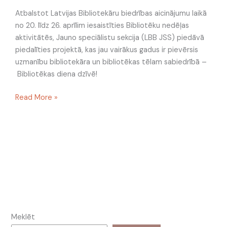
Atbalstot Latvijas Bibliotekāru biedrības aicinājumu laikā
no 20. līdz 26. aprīlim iesaistīties Bibliotēku nedēļas
aktivitātēs, Jauno speciālistu sekcija (LBB JSS) piedāvā
piedalīties projektā, kas jau vairākus gadus ir pievērsis
uzmanību bibliotekāra un bibliotēkas tēlam sabiedrībā –
Bibliotēkas diena dzīvē!
Read More »
Meklēt