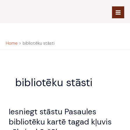
Skip
to
content
Home
bibliotēku stāsti
bibliotēku stāsti
Iesniegt
Iesniegt stāstu Pasaules
stāstu
Pasaules
bibliotēku kartē tagad kļuvis
bibliotēku