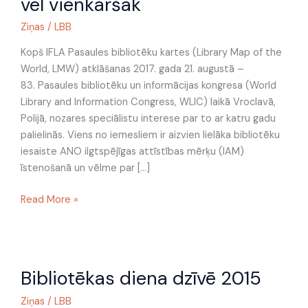
vēl vienkāršāk
kartē
tagad
Ziņas
/
LBB
kļuvis
vēl
Kopš IFLA Pasaules bibliotēku kartes (Library Map of the
vienkāršāk
World, LMW) atklāšanas 2017. gada 21. augustā –
83. Pasaules bibliotēku un informācijas kongresa (World
Library and Information Congress, WLIC) laikā Vroclavā,
Polijā, nozares speciālistu interese par to ar katru gadu
palielinās. Viens no iemesliem ir aizvien lielāka bibliotēku
iesaiste ANO ilgtspējīgas attīstības mērķu (IAM)
īstenošanā un vēlme par […]
Read More »
Bibliotēkas
Bibliotēkas diena dzīvē 2015
diena
dzīvē
Ziņas
/
LBB
2015