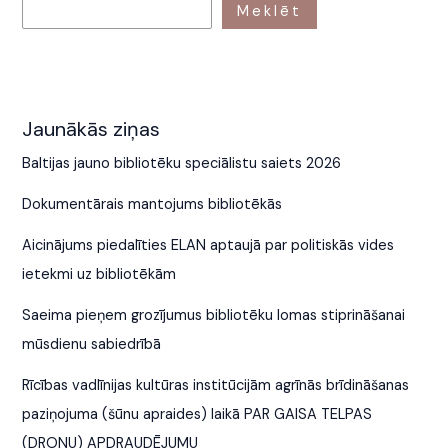
Meklēt
Jaunākās ziņas
Baltijas jauno bibliotēku speciālistu saiets 2026
Dokumentārais mantojums bibliotēkās
Aicinājums piedalīties ELAN aptaujā par politiskās vides
ietekmi uz bibliotēkām
Saeima pieņem grozījumus bibliotēku lomas stiprināšanai
mūsdienu sabiedrībā
Rīcības vadlīnijas kultūras institūcijām agrīnās brīdināšanas
paziņojuma (šūnu apraides) laikā PAR GAISA TELPAS
(DRONU) APDRAUDĒJUMU