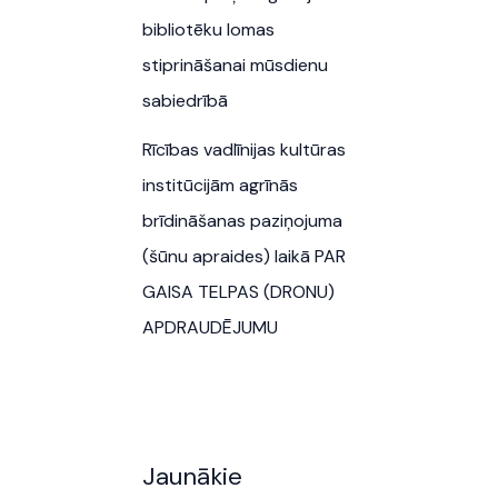
bibliotēku lomas
stiprināšanai mūsdienu
sabiedrībā
Rīcības vadlīnijas kultūras
institūcijām agrīnās
brīdināšanas paziņojuma
(šūnu apraides) laikā PAR
GAISA TELPAS (DRONU)
APDRAUDĒJUMU
Jaunākie