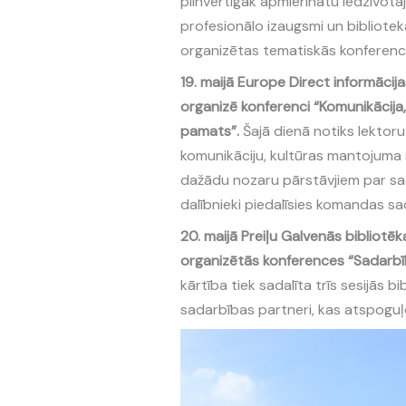
pilnvērtīgāk apmierinātu iedzīvotāj
profesionālo izaugsmi un bibliotekā
organizētas tematiskās konferenc
19. maijā Europe Direct informāci
organizē konferenci “Komunikācija
pamats”.
Šajā dienā notiks lektoru
komunikāciju, kultūras mantojuma s
dažādu nozaru pārstāvjiem par sa
dalībnieki piedalīsies komandas sa
20. maijā Preiļu Galvenās bibliotē
organizētās konferences “Sadarbīb
kārtība tiek sadalīta trīs sesijās bi
sadarbības partneri, kas atspogu