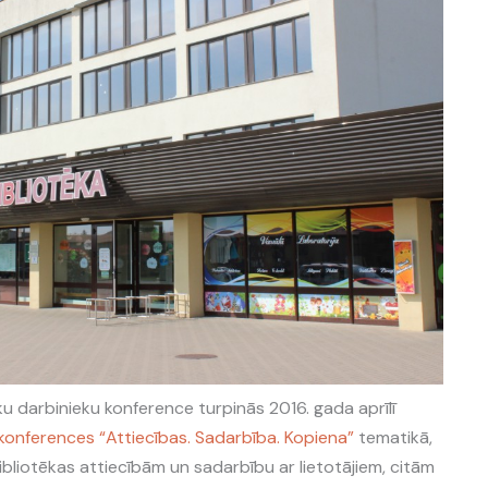
ku darbinieku konference turpinās 2016. gada aprīlī
. konferences “Attiecības. Sadarbība. Kopiena”
tematikā,
ibliotēkas attiecībām un sadarbību ar lietotājiem, citām