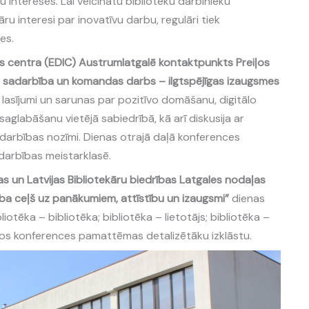
u intereses. Lai veicinātu bibliotēku darbinieku
ru interesi par inovatīvu darbu, regulāri tiek
es.
jas centra (EDIC) Austrumlatgalē kontaktpunkts Preiļos
, sadarbība un komandas darbs – ilgtspējīgas izaugsmes
 lasījumi un sarunas par pozitīvo domāšanu, digitālo
aglabāšanu vietējā sabiedrībā, kā arī diskusija ar
darbības nozīmi. Dienas otrajā daļā konferences
darbības meistarklasē.
kas un Latvijas Bibliotekāru biedrības Latgales nodaļas
a ceļš uz panākumiem, attīstību un izaugsmi”
dienas
bliotēka – bibliotēka; bibliotēka – lietotājs; bibliotēka –
ļos konferences pamattēmas detalizētāku izklāstu.