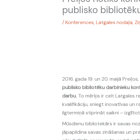
publisko bibliotēk
/
Konferences
,
Latgales nodaļa
,
Zi
2016. gada 19. un 20. maijā Preiļos
publisko bibliotēku darbinieku ko
darbu
. To mērķis ir celt Latgales 
kvalifikāciju, sniegt inovatīvas un 
ilgtermiņā stiprināt saikni – izglīt
Mūsdienu bibliotekārs ir savas noza
jāpapildina savas zināšanas un pra