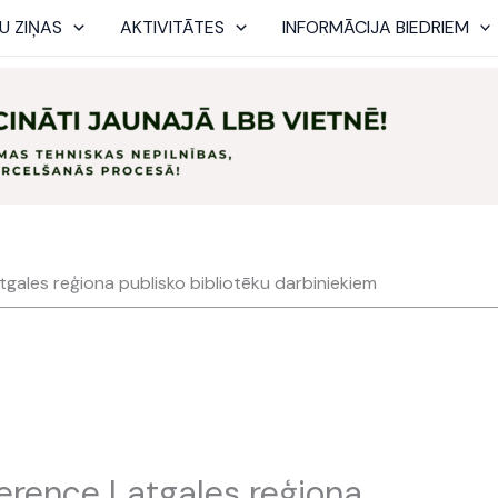
U ZIŅAS
AKTIVITĀTES
INFORMĀCIJA BIEDRIEM
tgales reģiona publisko bibliotēku darbiniekiem
ference Latgales reģiona