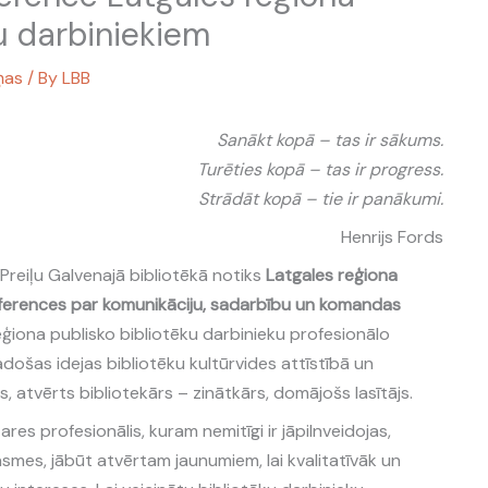
u darbiniekiem
ņas
/ By
LBB
Sanākt kopā – tas ir sākums.
Turēties kopā – tas ir progress.
Strādāt kopā – tie ir panākumi.
Henrijs Fords
, Preiļu Galvenajā bibliotēkā notiks
Latgales reģiona
nferences par komunikāciju, sadarbību un komandas
reģiona publisko bibliotēku darbinieku profesionālo
radošas idejas bibliotēku kultūrvides attīstībā un
ots, atvērts bibliotekārs – zinātkārs, domājošs lasītājs.
res profesionālis, kuram nemitīgi ir jāpilnveidojas,
smes, jābūt atvērtam jaunumiem, lai kvalitatīvāk un