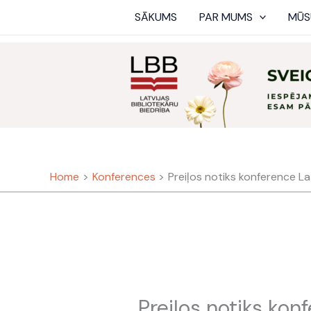
Skip
SĀKUMS
PAR MUMS
MŪS
to
content
Home
Konferences
Preiļos notiks konference La
Preiļos notiks kon