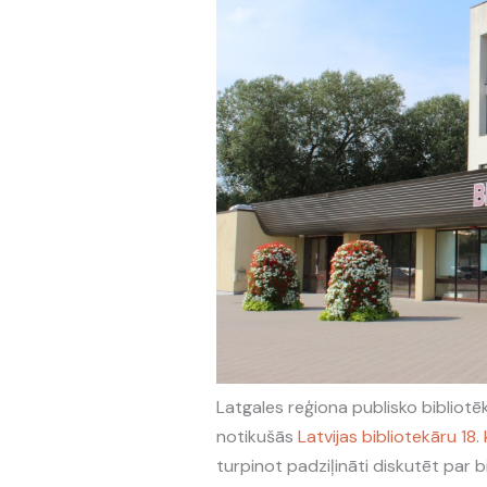
Latgales reģiona publisko bibliotē
notikušās
Latvijas bibliotekāru 18
turpinot padziļināti diskutēt par b