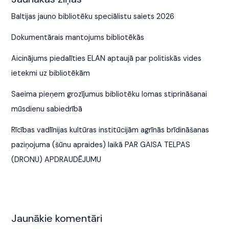
Baltijas jauno bibliotēku speciālistu saiets 2026
Dokumentārais mantojums bibliotēkās
Aicinājums piedalīties ELAN aptaujā par politiskās vides
ietekmi uz bibliotēkām
Saeima pieņem grozījumus bibliotēku lomas stiprināšanai
mūsdienu sabiedrībā
Rīcības vadlīnijas kultūras institūcijām agrīnās brīdināšanas
paziņojuma (šūnu apraides) laikā PAR GAISA TELPAS
(DRONU) APDRAUDĒJUMU
Jaunākie komentāri