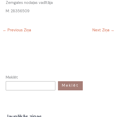
Zemgales nodaļas vadītāja
M: 28356509
←
Previous Ziņa
Next Ziņa
→
Meklēt
Meklēt
Jaunākās ziņas