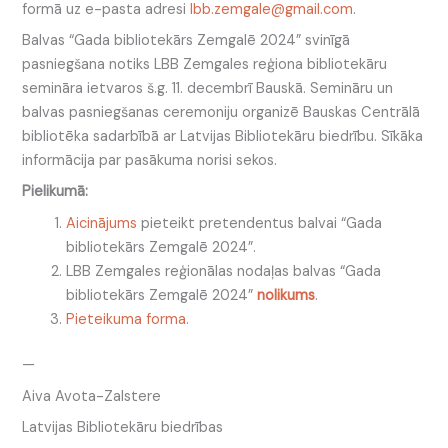
formā uz e-pasta adresi
lbb.zemgale@gmail.com
.
Balvas “Gada bibliotekārs Zemgalē 2024” svinīgā
pasniegšana notiks LBB Zemgales reģiona bibliotekāru
semināra ietvaros š.g. 11. decembrī Bauskā. Semināru un
balvas pasniegšanas ceremoniju organizē Bauskas Centrālā
bibliotēka sadarbībā ar Latvijas Bibliotekāru biedrību. Sīkāka
informācija par pasākuma norisi sekos.
Pielikumā:
Aicinājums
pieteikt pretendentus balvai “Gada
bibliotekārs Zemgalē 2024”.
LBB Zemgales reģionālas nodaļas balvas “Gada
bibliotekārs Zemgalē 2024”
nolikums
.
Pieteikuma forma
.
—
Aiva Avota-Zalstere
Latvijas Bibliotekāru biedrības