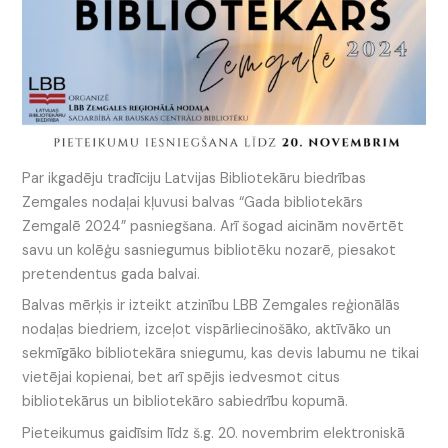
Par ikgadēju tradīciju Latvijas Bibliotekāru biedrības
Zemgales nodaļai kļuvusi balvas “Gada bibliotekārs
Zemgalē 2024” pasniegšana. Arī šogad aicinām novērtēt
savu un kolēģu sasniegumus bibliotēku nozarē, piesakot
pretendentus gada balvai.
Balvas mērķis ir izteikt atzinību LBB Zemgales reģionālās
nodaļas biedriem, izceļot vispārliecinošāko, aktīvāko un
sekmīgāko bibliotekāra sniegumu, kas devis labumu ne tikai
vietējai kopienai, bet arī spējis iedvesmot citus
bibliotekārus un bibliotekāro sabiedrību kopumā.
Pieteikumus gaidīsim līdz š.g. 20. novembrim elektroniskā