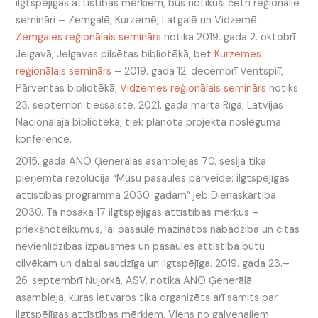
ilgtspējīgas attīstības mērķiem, būs notikuši četri reģionālie
semināri – Zemgalē, Kurzemē, Latgalē un Vidzemē:
Zemgales reģionālais seminārs
notika 2019. gada 2. oktobrī
Jelgavā, Jelgavas pilsētas bibliotēkā, bet
Kurzemes
reģionālais seminārs
– 2019. gada 12. decembrī Ventspilī,
Pārventas bibliotēkā;
Vidzemes reģionālais seminārs
notiks
23. septembrī tiešsaistē. 2021. gada martā Rīgā, Latvijas
Nacionālajā bibliotēkā, tiek plānota projekta noslēguma
konference.
2015. gadā ANO Ģenerālās asamblejas 70. sesijā tika
pieņemta rezolūcija “Mūsu pasaules pārveide: ilgtspējīgas
attīstības programma 2030. gadam” jeb Dienaskārtība
2030. Tā nosaka 17 ilgtspējīgas attīstības mērķus –
priekšnoteikumus, lai pasaulē mazinātos nabadzība un citas
nevienlīdzības izpausmes un pasaules attīstība būtu
cilvēkam un dabai saudzīga un ilgtspējīga. 2019. gada 23.–
26. septembrī Ņujorkā, ASV, notika ANO Ģenerālā
asambleja, kuras ietvaros tika organizēts arī samits par
ilgtspējīgas attīstības mērķiem. Viens no galvenajiem