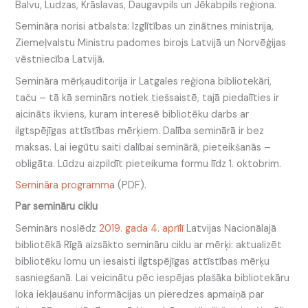
Balvu, Ludzas, Krāslavas, Daugavpils un Jēkabpils reģiona.
Semināra norisi atbalsta: Izglītības un zinātnes ministrija,
Ziemeļvalstu Ministru padomes birojs Latvijā un Norvēģijas
vēstniecība Latvijā.
Semināra mērķauditorija ir Latgales reģiona bibliotekāri,
taču – tā kā seminārs notiek tiešsaistē, tajā piedalīties ir
aicināts ikviens, kuram interesē bibliotēku darbs ar
ilgtspējīgas attīstības mērķiem. Dalība seminārā ir bez
maksas. Lai iegūtu saiti dalībai seminārā, pieteikšanās –
obligāta. Lūdzu aizpildīt pieteikuma formu līdz 1. oktobrim.
Semināra programma
(PDF).
Par semināru ciklu
Seminārs noslēdz
2019. gada 4. aprīlī
Latvijas Nacionālajā
bibliotēkā Rīgā aizsākto semināru ciklu ar mērķi: aktualizēt
bibliotēku lomu un iesaisti ilgtspējīgas attīstības mērķu
sasniegšanā. Lai veicinātu pēc iespējas plašāka bibliotekāru
loka iekļaušanu informācijas un pieredzes apmaiņā par