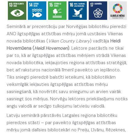
Seminārā ar prezentāciju par Norvēģijas bibliotēku pieredzi
ANO ilgtspējīgas attīstības mērķu jomā uzstāsies Vikenas
novada bibliotēkas (
Viken County Library
) vadītāja
Heidi
Hovemūena (
Heidi Hovemoen
)
. Lektore pastāstīs ne tikai
par to, kā ar ilgtspējīgas attīstības mērķiem strādā Vikenas
novada bibliotēka, iekļaujoties reģiona attīstības stratēģijā,
bet arī raksturos nacionālā līmenī paveikto un ieplānoto.
Tiks sniegti pieredzē balstīti ieteikumi, kā bibliotēkām
veiksmīgāk iekļauties ilgtspējīgas attīstības mērķu
sasniegšanā, kā novērtēt savu sniegumu un arvien vairāk
sasniegt šos mērķus. Norvēģu lektores priekšlasījums notiks
angļu valodā ar secīgo tulkojumu latviešu valodā.
Latviju seminārā pārstāvēs Latgales reģiona bibliotēku
pieredzes stāsti – par paveikto ilgtspējīgas attīstības
mērķu jomā dalīsies bibliotekāri no Preiļu, Līvānu, Rēzeknes,