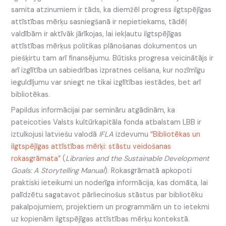
samita atzinumiem ir tāds, ka diemžēl progress ilgtspējīgas
attīstības mērķu sasniegšanā ir nepietiekams, tādēļ
valdībām ir aktīvāk jārīkojas, lai iekļautu ilgtspējīgas
attīstības mērķus politikas plānošanas dokumentos un
piešķirtu tam arī finansējumu. Būtisks progresa veicinātājs ir
arī izglītība un sabiedrības izpratnes celšana, kur nozīmīgu
ieguldījumu var sniegt ne tikai izglītības iestādes, bet arī
bibliotēkas.
Papildus informācijai par semināru atgādinām, ka
pateicoties Valsts kultūrkapitāla fonda atbalstam LBB ir
iztulkojusi latviešu valodā
IFLA
izdevumu
“Bibliotēkas un
ilgtspējīgas attīstības mērķi: stāstu veidošanas
rokasgrāmata”
(
Libraries and the Sustainable Development
Goals: A Storytelling Manual
). Rokasgrāmatā apkopoti
praktiski ieteikumi un noderīga informācija, kas domāta, lai
palīdzētu sagatavot pārliecinošus stāstus par bibliotēku
pakalpojumiem, projektiem un programmām un to ietekmi
uz kopienām ilgtspējīgas attīstības mērķu kontekstā.