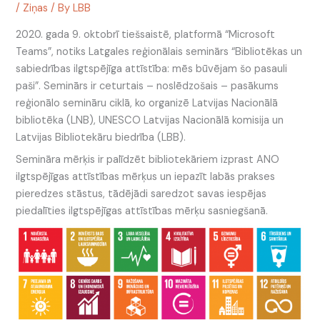
/
Ziņas
/ By
LBB
2020. gada 9. oktobrī tiešsaistē, platformā “Microsoft
Teams”, notiks Latgales reģionālais seminārs “Bibliotēkas un
sabiedrības ilgtspējīga attīstība: mēs būvējam šo pasauli
paši”. Seminārs ir ceturtais – noslēdzošais – pasākums
reģionālo semināru ciklā, ko organizē Latvijas Nacionālā
bibliotēka (LNB), UNESCO Latvijas Nacionālā komisija un
Latvijas Bibliotekāru biedrība (LBB).
Semināra mērķis ir palīdzēt bibliotekāriem izprast ANO
ilgtspējīgas attīstības mērķus un iepazīt labās prakses
pieredzes stāstus, tādējādi saredzot savas iespējas
piedalīties ilgtspējīgas attīstības mērķu sasniegšanā.