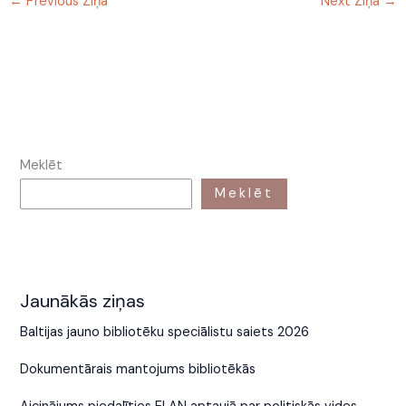
←
Previous Ziņa
Next Ziņa
→
Meklēt
Meklēt
Jaunākās ziņas
Baltijas jauno bibliotēku speciālistu saiets 2026
Dokumentārais mantojums bibliotēkās