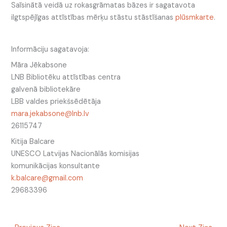
Saīsinātā veidā uz rokasgrāmatas bāzes ir sagatavota
ilgtspējīgas attīstības mērķu stāstu stāstīšanas
plūsmkarte
.
Informāciju sagatavoja:
Māra Jēkabsone
LNB Bibliotēku attīstības centra
galvenā bibliotekāre
LBB valdes priekšsēdētāja
mara.jekabsone@lnb.lv
26115747
Kitija Balcare
UNESCO Latvijas Nacionālās komisijas
komunikācijas konsultante
k.balcare@gmail.com
29683396