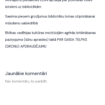
Aicinājums piedalīties ELAN aptaujā par politiskās vides
ietekmi uz bibliotēkām
Saeima pieņem grozījumus bibliotēku lomas stiprināšanai
mūsdienu sabiedrībā
Rīcības vadlīnijas kultūras institūcijām agrīnās brīdināšanas
paziņojuma (šūnu apraides) laikā PAR GAISA TELPAS
(DRONU) APDRAUDĒJUMU
Jaunākie komentāri
Nav komentāru, ko parādīt.