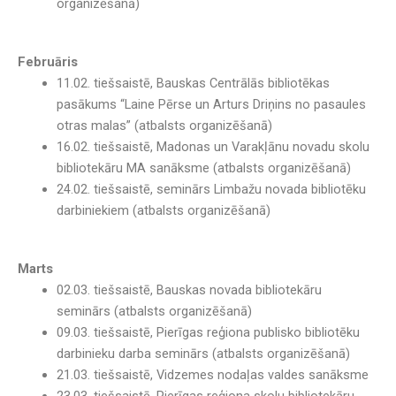
organizēšanā)
Februāris
11.02. tiešsaistē, Bauskas Centrālās bibliotēkas
pasākums “Laine Pērse un Arturs Driņins no pasaules
otras malas” (atbalsts organizēšanā)
16.02. tiešsaistē,
Madonas un Varakļānu novadu skolu
bibliotekāru MA sanāksme (atbalsts organizēšanā)
24.02. tiešsaistē, seminārs Limbažu novada bibliotēku
darbiniekiem (atbalsts organizēšanā)
Marts
02.03. tiešsaistē, Bauskas novada bibliotekāru
seminārs (atbalsts organizēšanā)
09.03. tiešsaistē,
Pierīgas reģiona publisko bibliotēku
darbinieku darba seminārs
(atbalsts organizēšanā)
21.03. tiešsaistē, Vidzemes nodaļas valdes sanāksme