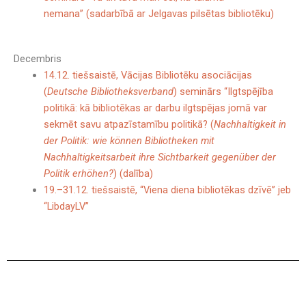
nemana” (sadarbībā ar Jelgavas pilsētas bibliotēku)
Decembris
14.12. tiešsaistē, Vācijas Bibliotēku asociācijas
(
Deutsche Bibliotheksverband
) seminārs “Ilgtspējība
politikā: kā bibliotēkas ar darbu ilgtspējas jomā var
sekmēt savu atpazīstamību politikā? (
Nachhaltigkeit in
der Politik: wie können Bibliotheken mit
Nachhaltigkeitsarbeit ihre Sichtbarkeit gegenüber der
Politik erhöhen?
) (dalība)
19.–31.12. tiešsaistē, “Viena diena bibliotēkas dzīvē” jeb
“LibdayLV”