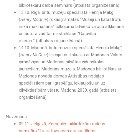
bibliotekāru darba seminārs (atbalsts organizēšanā)
13.10. Rīgā, britu muzeju speciālista Henrija Makgī
(
Henry McGhie
) rokasgrāmatas “Muzeji un katastrofu
riska mazināšana” tulkojuma latviešu valodā atklāšana
un autora vadīta meistarklase “Gatavība
mieram” (atbalsts organizēšanā)
14.10. Madonā, britu muzeju speciālista Henrija Makgī
(
Henry McGhie
) lekcija un diskusija ar Madonas Valsts
ģimnāzijas un Madonas pilsētas vidusskolas
jauniešiem, Madonas muzeja, Madonas bibliotēkas un
Madonas novada domes Attīstības nodaļas
speciālistiem par ilgtspējīgu, iekļaujošu un uz
cilvēktiesībām vērstu Madonu 2030. gadā (atbalsts
organizēšanā)
Novembris
09.11. Jelgavā, Zemgales bibliotekāru rudens
seminārs “Tu tik tuvu man esi, ka tāluma