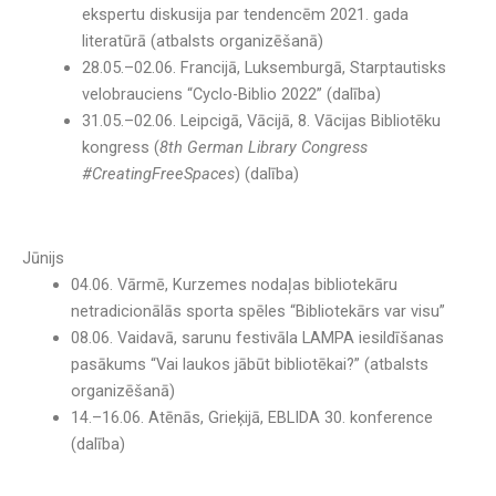
ekspertu diskusija par tendencēm 2021. gada
literatūrā (atbalsts organizēšanā)
28.05.–02.06. Francijā, Luksemburgā, Starptautisks
velobrauciens “Cyclo-Biblio 2022” (dalība)
31.05.–02.06. Leipcigā, Vācijā, 8. Vācijas Bibliotēku
kongress (
8th German Library Congress
#CreatingFreeSpaces
) (dalība)
Jūnijs
04.06. Vārmē, Kurzemes nodaļas bibliotekāru
netradicionālās sporta spēles “Bibliotekārs var visu”
08.06. Vaidavā, sarunu festivāla LAMPA iesildīšanas
pasākums “Vai laukos jābūt bibliotēkai?” (atbalsts
organizēšanā)
14.–16.06. Atēnās, Grieķijā, EBLIDA 30. konference
(dalība)