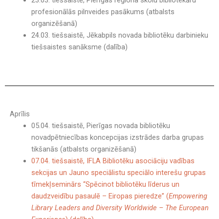
23.03. tiešsaistē,
Pierīgas reģiona skolu bibliotekāru
profesionālās pilnveides pasākums (atbalsts
organizēšanā)
24.03. tiešsaistē, Jēkabpils novada bibliotēku darbinieku
tiešsaistes sanāksme (dalība)
Aprīlis
05.04. tiešsaistē, Pierīgas novada bibliotēku
novadpētniecības koncepcijas izstrādes darba grupas
tikšanās (atbalsts organizēšanā)
07.04. tiešsaistē, IFLA Bibliotēku asociāciju vadības
sekcijas un Jauno speciālistu speciālo interešu grupas
tīmekļseminārs “Spēcinot bibliotēku līderus un
daudzveidību pasaulē – Eiropas pieredze” (
Empowering
Library Leaders and Diversity Worldwide – The European