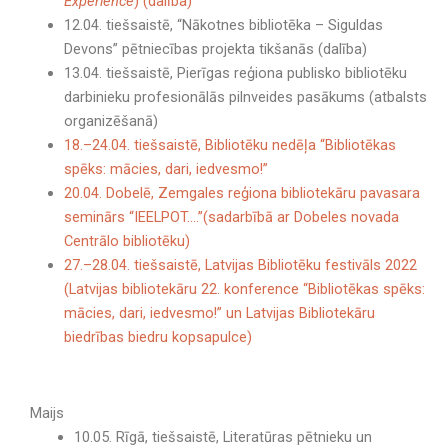
Experience
) (dalība)
12.04. tiešsaistē, “Nākotnes bibliotēka – Siguldas
Devons” pētniecības projekta tikšanās (dalība)
13.04. tiešsaistē, Pierīgas reģiona publisko bibliotēku
darbinieku profesionālās pilnveides pasākums (atbalsts
organizēšanā)
18.–24.04. tiešsaistē, Bibliotēku nedēļa “Bibliotēkas
spēks: mācies, dari, iedvesmo!”
20.04. Dobelē, Zemgales reģiona bibliotekāru pavasara
seminārs “IEELPOT….”(sadarbībā ar Dobeles novada
Centrālo bibliotēku)
27.–28.04. tiešsaistē, Latvijas Bibliotēku festivāls 2022
(Latvijas bibliotekāru 22. konference “Bibliotēkas spēks:
mācies, dari, iedvesmo!” un Latvijas Bibliotekāru
biedrības biedru kopsapulce)
Maijs
10.05. Rīgā, tiešsaistē, Literatūras pētnieku un