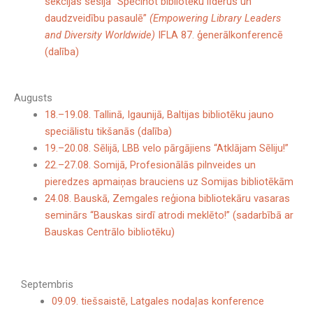
sekcijas sesija “Spēcinot bibliotēku līderus un
daudzveidību pasaulē”
(Empowering Library Leaders
and Diversity Worldwide)
IFLA 87. ģenerālkonferencē
(dalība)
Augusts
18.–19.08. Tallinā, Igaunijā, Baltijas bibliotēku jauno
speciālistu tikšanās (dalība)
19.–20.08. Sēlijā, LBB velo pārgājiens “Atklājam Sēliju!”
22.–27.08. Somijā, Profesionālās pilnveides un
pieredzes apmaiņas brauciens uz Somijas bibliotēkām
24.08. Bauskā, Zemgales reģiona bibliotekāru vasaras
seminārs “Bauskas sirdī atrodi meklēto!” (sadarbībā ar
Bauskas Centrālo bibliotēku)
Septembris
09.09. tiešsaistē, Latgales nodaļas konference