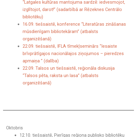
“Latgales kultūras mantojuma sardzē: iedvesmojot,
izglītojot, darot!” (sadarbībā ar Rēzeknes Centrālo
bibliotēku)
16.09. tiešsaistē, konference “Literatūras zināšanas
mūsdienīgam bibliotekāram” (atbalsts
organizēšanā)
22.09. tiešsaistē, IFLA tīmekļseminārs “Iesaiste
brīvprātīgajos nacionālajos ziņojumos – pieredzes
apmaiņa ” (dalība)
22.09. Talsos un tiešsaistē, reģionāla diskusija
“Talsos pēta, raksta un lasa” (atbalsts
organizēšanā)
Oktobris
12.10. tiešsaistē, Pierīgas reģiona publisko bibliotēku