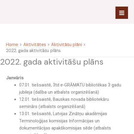
Skip
to
content
Home
Aktivitātes
Aktivitāšu plāni
2022. gada aktivitāšu plāns
2022. gada aktivitāšu plāns
Janvāris
07.01. tiešsaistē, 3td e-GRĀMATU bibliotēkas 3 gadu
jubileja (dalība un atbalsts organizēšanā)
12.01. tiešsaistē, Bauskas novada bibliotekāru
seminārs (atbalsts organizēšanā)
13.01. tiešsaistē, Latvijas Zinātņu akadēmijas
Terminoloģijas komisijas Informācijas un
dokumentācijas apakškomisijas sēde (atbalsts