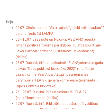
Jūlijs
02.07. Cēsīs, saruna “Vai ir vajadzīga bibliotēka laukos?”
sarunu festivālā LAMPA
05.–15.07. tiešsaistē un Ņujorkā, ASV, ANO augsta
līmeņa politikas forums par ilgtspējīgu attīstību (
High-
Level Political Forum on Sustainable Development
)
(dalība)
26.07. Dublinā, Īrijā un tiešsaistē, IFLA/Systematic gada
balvas “Gada publiskā bibliotēka 2022” (
the Public
Library of the Year Award 2022
) pasniegšanas
ceremonija IFLA 87. ģenerālkonferencē
(nominēta –
Ogres Centrālā bibliotēka)
26.–29.07. Dublinā, Īrijā un tiešsaistē, IFLA 87.
ģenerālkonference (dalība)
27.07. Dublinā, Īrijā, Bibliotēku asociāciju pārvaldības