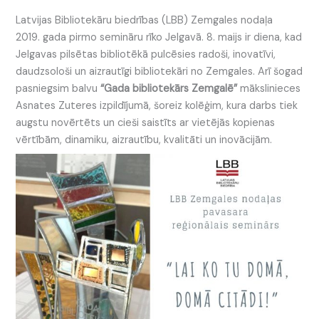
Latvijas Bibliotekāru biedrības (LBB) Zemgales nodaļa
2019. gada pirmo semināru rīko Jelgavā. 8. maijs ir diena, kad
Jelgavas pilsētas bibliotēkā pulcēsies radoši, inovatīvi,
daudzsološi un aizrautīgi bibliotekāri no Zemgales. Arī šogad
pasniegsim balvu
“Gada bibliotekārs Zemgalē”
mākslinieces
Asnates Zuteres izpildījumā, šoreiz kolēģim, kura darbs tiek
augstu novērtēts un cieši saistīts ar vietējās kopienas
vērtībām, dinamiku, aizrautību, kvalitāti un inovācijām.