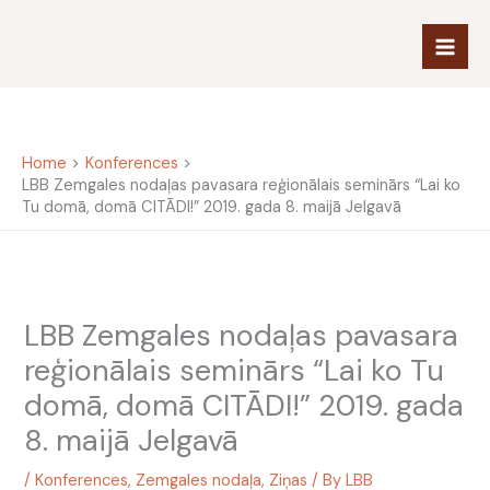
Skip
to
content
Home
Konferences
LBB Zemgales nodaļas pavasara reģionālais seminārs “Lai ko
Tu domā, domā CITĀDI!” 2019. gada 8. maijā Jelgavā
LBB Zemgales nodaļas pavasara
reģionālais seminārs “Lai ko Tu
domā, domā CITĀDI!” 2019. gada
8. maijā Jelgavā
/
Konferences
,
Zemgales nodaļa
,
Ziņas
/ By
LBB