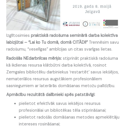
Izglītosimies
praktiskā radošuma seminārā darba kolektīva
labizjūtai – “
Lai ko Tu domā, domā CITĀDI!”
Trennēsim savu
radošumu, “veselīgas” ambīcijas un citas svarīgas lietas.
Radošās NEdarbnīcas mērķis:
stiprināt praktiskā radošuma
kā ikdienas resursa klātbūtni darba kolektīvā, rosinot
Zemgales bibliotēku darbiniekus ‘restartēt’ savus iekšējos,
nemateriālos resursus augstākiem profesionāliem
sasniegumiem ar laterārās domāšanas metožu palīdzību.
Apmācību rezultātā dalībnieki spēs patstāvīgi:
pielietot efektīvāk savus iekšējos resursus
profesionālai un bibliotēkas tēla stiprināšanai;
pielietot radošās domāšanas metodes apmeklētāju
intereses rosināšanai;