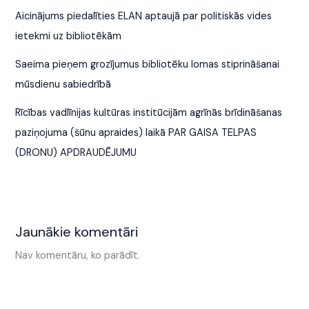
Aicinājums piedalīties ELAN aptaujā par politiskās vides
ietekmi uz bibliotēkām
Saeima pieņem grozījumus bibliotēku lomas stiprināšanai
mūsdienu sabiedrībā
Rīcības vadlīnijas kultūras institūcijām agrīnās brīdināšanas
paziņojuma (šūnu apraides) laikā PAR GAISA TELPAS
(DRONU) APDRAUDĒJUMU
Jaunākie komentāri
Nav komentāru, ko parādīt.