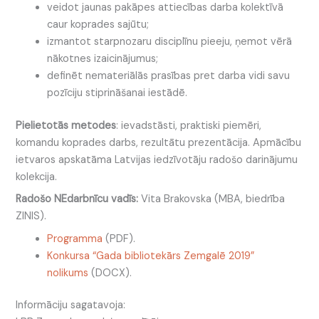
veidot jaunas pakāpes attiecības darba kolektīvā
caur koprades sajūtu;
izmantot starpnozaru disciplīnu pieeju, ņemot vērā
nākotnes izaicinājumus;
definēt nemateriālās prasības pret darba vidi savu
pozīciju stiprināšanai iestādē.
Pielietotās metodes
: ievadstāsti, praktiski piemēri,
komandu koprades darbs, rezultātu prezentācija. Apmācību
ietvaros apskatāma Latvijas iedzīvotāju radošo darinājumu
kolekcija.
Radošo NEdarbnīcu vadīs:
Vita Brakovska (MBA, biedrība
ZINIS).
Programma
(PDF).
Konkursa “Gada bibliotekārs Zemgalē 2019”
nolikums
(DOCX).
Informāciju sagatavoja: