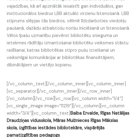
vajadzības, kā arī apzinātāk iesaistīt gan individuālos, gan
institucionālos biedrus LBB aktuālo virzienu īstenošanā. LBB
stiprums slēpjas tās biedros, vēlmē līdzdarboties viedokļu
paušanā, dažādu atbalstošu norišu iniciēšanā un īstenošanā.
Vēlos īpašu uzmanību pievērst bibliotēku snieguma un
ietekmes rādītāju izmantošanai bibliotēku veiksmes stāstu
radīšanai, katras bibliotēkas stipro pušu izcelšanai un
veiksmīgai komunikācijai ar bibliotēkas finansētājiem,
dibinātājiem un vietējo kopienu.
[/vc_column_text][/vc_column_inner][vc_column_inner]
[vc_separator][/vc_column_inner][/vc_row_inner]
[/vc_column][/vc_row][vc_row][vc_column width=”1/4″]
[vc_single_image image=”11219″][/vc_column][vc_column
width=”3/4″][vc_column_text]
Baiba Ervalde, Rīgas Natālijas
Draudziņas vidusskola, Māras Muižnieces Rīgas Mākslas
skola, izglītības iestādes bibliotekāre, vispārējās
pamatizglītības pedagogs