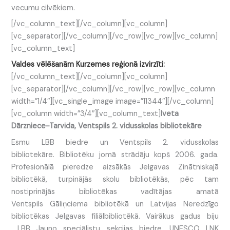
vecumu cilvēkiem.
[/vc_column_text][/vc_column][vc_column]
[vc_separator][/vc_column][/vc_row][vc_row][vc_column]
[vc_column_text]
Valdes vēlēšanām Kurzemes reģionā izvirzīti:
[/vc_column_text][/vc_column][vc_column]
[vc_separator][/vc_column][/vc_row][vc_row][vc_column
width=”1/4″][vc_single_image image=”11344″][/vc_column]
[vc_column width=”3/4″][vc_column_text]
Iveta
Dārzniece-Tarvida, Ventspils 2. vidusskolas bibliotekāre
Esmu LBB biedre un Ventspils 2. vidusskolas
bibliotekāre. Bibliotēku jomā strādāju kopš 2006. gada.
Profesionālā pieredze aizsākās Jelgavas Zinātniskajā
bibliotēkā, turpinājās skolu bibliotēkās, pēc tam
nostiprinājās bibliotēkas vadītājas amatā
Ventspils Gāliņciema bibliotēkā un Latvijas Neredzīgo
bibliotēkas Jelgavas filiālbibliotēkā. Vairākus gadus biju
LBB Jauno speciālistu sekcijas biedre, UNESCO LNK