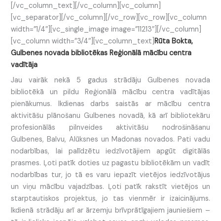
[/vc_column_text][/vc_column][vc_column]
[vc_separator][/vc_column][/vc_row][vc_row][vc_column
width=”1/4″][vc_single_image image=”11213″][/vc_column]
[vc_column width=”3/4″][vc_column_text]
Rūta Bokta,
Gulbenes novada bibliotēkas Reģionālā mācību centra
vadītāja
Jau vairāk nekā 5 gadus strādāju Gulbenes novada
bibliotēkā un pildu Reģionālā mācību centra vadītājas
pienākumus. Ikdienas darbs saistās ar mācību centra
aktivitāšu plānošanu Gulbenes novadā, kā arī bibliotekāru
profesionālās pilnveides aktivitāšu nodrošināšanu
Gulbenes, Balvu, Alūksnes un Madonas novados. Pati vadu
nodarbības, lai palīdzētu iedzīvotājiem apgūt digitālās
prasmes. Ļoti patīk doties uz pagastu bibliotēkām un vadīt
nodarbības tur, jo tā es varu iepazīt vietējos iedzīvotājus
un viņu mācību vajadzības. Ļoti patīk rakstīt vietējos un
starptautiskos projektus, jo tas vienmēr ir izaicinājums.
Ikdienā strādāju arī ar ārzemju brīvprātīgajiem jauniešiem –