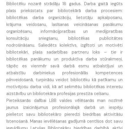
Bibliotēku nozarē strādāju 18 gadus. Darba gaitā iegūts
plašs priekšstats par bibliotekārā darba procesiem:
bibliotēkas darba organizāciju, lietotāju apkalpošanu,
krājuma veidošanu, lasīšanas veicināšanas pasākumu
organizēšanu, informācijpratības un medijpratības
konsultāciju sniegšanu, bibliotēkas publicitātes
nodrošināšanu. Saliedēts kolektīvs, izglītoti un motivēti
bibliotekāri, plašs sadarbības partneru loks – tie ir
bibliotēkas panākumu un produktīva darba stūrakmeņi,
tāpēc es vienmēr savā darbā esmu atbalstījusi un
atbalstīšu darbiniekus profesionālās kompetences
pilnveidošanā, turpināšu veidot bibliotēku kā patīkamu un
motivējošu darba vidi, kā arī sekmēšu bibliotēkas interešu
aizstāvību un bibliotekāra profesijas prestiža celšanu.
Pieteikšanās dalībai LBB valdes vēlēšanās man nozīmē
jaunus izaicinājumus profesionālajā darbā un iespēju
pielietot savu bibliotekāro pieredzi biedrības aktivitāšu
īstenošanā. Manas ievēlēšanas gadījumā centīšos dot savu
ieguldījumu Latvijas Bibliotekāru biedrības darbībā, aktīvi