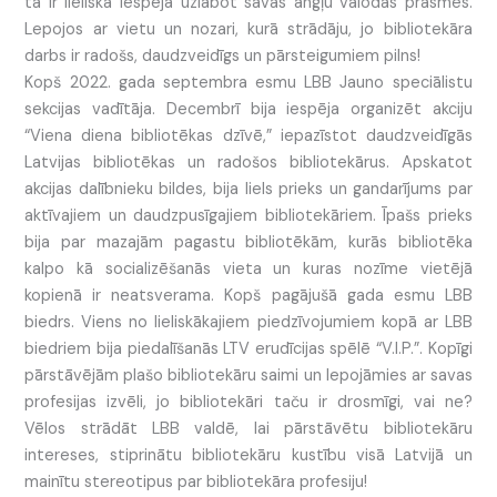
tā ir lieliska iespēja uzlabot savas angļu valodas prasmes.
Lepojos ar vietu un nozari, kurā strādāju, jo bibliotekāra
darbs ir radošs, daudzveidīgs un pārsteigumiem pilns!
Kopš 2022. gada septembra esmu LBB Jauno speciālistu
sekcijas vadītāja. Decembrī bija iespēja organizēt akciju
“Viena diena bibliotēkas dzīvē,” iepazīstot daudzveidīgās
Latvijas bibliotēkas un radošos bibliotekārus. Apskatot
akcijas dalībnieku bildes, bija liels prieks un gandarījums par
aktīvajiem un daudzpusīgajiem bibliotekāriem. Īpašs prieks
bija par mazajām pagastu bibliotēkām, kurās bibliotēka
kalpo kā socializēšanās vieta un kuras nozīme vietējā
kopienā ir neatsverama. Kopš pagājušā gada esmu LBB
biedrs. Viens no lieliskākajiem piedzīvojumiem kopā ar LBB
biedriem bija piedalīšanās LTV erudīcijas spēlē “V.I.P.”. Kopīgi
pārstāvējām plašo bibliotekāru saimi un lepojāmies ar savas
profesijas izvēli, jo bibliotekāri taču ir drosmīgi, vai ne?
Vēlos strādāt LBB valdē, lai pārstāvētu bibliotekāru
intereses, stiprinātu bibliotekāru kustību visā Latvijā un
mainītu stereotipus par bibliotekāra profesiju!