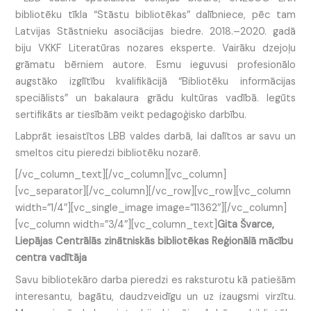
bibliotēku tīkla “Stāstu bibliotēkas” dalībniece, pēc tam
Latvijas Stāstnieku asociācijas biedre. 2018.–2020. gadā
biju VKKF Literatūras nozares eksperte. Vairāku dzejoļu
grāmatu bērniem autore. Esmu ieguvusi profesionālo
augstāko izglītību kvalifikācijā “Bibliotēku informācijas
speciālists” un bakalaura grādu kultūras vadībā. Iegūts
sertifikāts ar tiesībām veikt pedagoģisko darbību.
Labprāt iesaistītos LBB valdes darbā, lai dalītos ar savu un
smeltos citu pieredzi bibliotēku nozarē.
[/vc_column_text][/vc_column][vc_column]
[vc_separator][/vc_column][/vc_row][vc_row][vc_column
width=”1/4″][vc_single_image image=”11362″][/vc_column]
[vc_column width=”3/4″][vc_column_text]
Gita Švarce,
Liepājas Centrālās zinātniskās bibliotēkas Reģionālā mācību
centra vadītāja
Savu bibliotekāro darba pieredzi es raksturotu kā patiešām
interesantu, bagātu, daudzveidīgu un uz izaugsmi virzītu.