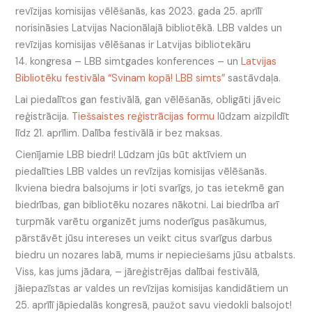
revīzijas komisijas vēlēšanās, kas 2023. gada 25. aprīlī
norisināsies Latvijas Nacionālajā bibliotēkā. LBB valdes un
revīzijas komisijas vēlēšanas ir Latvijas bibliotekāru
14. kongresa – LBB simtgades konferences – un
Latvijas
Bibliotēku festivāla “Svinam kopā! LBB simts”
sastāvdaļa.
Lai piedalītos gan festivālā, gan vēlēšanās, obligāti jāveic
reģistrācija.
Tiešsaistes reģistrācijas formu
lūdzam aizpildīt
līdz 21. aprīlim. Dalība festivālā ir bez maksas.
Cienījamie LBB biedri! Lūdzam jūs būt aktīviem un
piedalīties LBB valdes un revīzijas komisijas vēlēšanās.
Ikviena biedra balsojums ir ļoti svarīgs, jo tas ietekmē gan
biedrības, gan bibliotēku nozares nākotni. Lai biedrība arī
turpmāk varētu organizēt jums noderīgus pasākumus,
pārstāvēt jūsu intereses un veikt citus svarīgus darbus
biedru un nozares labā, mums ir nepieciešams jūsu atbalsts.
Viss, kas jums jādara, – jāreģistrējas dalībai festivālā,
jāiepazīstas ar valdes un revīzijas komisijas kandidātiem un
25. aprīlī jāpiedalās kongresā, paužot savu viedokli balsojot!