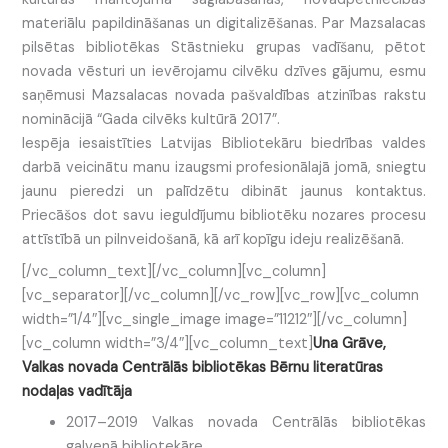
materiālu papildināšanas un digitalizēšanas. Par Mazsalacas
pilsētas bibliotēkas Stāstnieku grupas vadīšanu, pētot
novada vēsturi un ievērojamu cilvēku dzīves gājumu, esmu
saņēmusi Mazsalacas novada pašvaldības atzinības rakstu
nominācijā “Gada cilvēks kultūrā 2017”.
Iespēja iesaistīties Latvijas Bibliotekāru biedrības valdes
darbā veicinātu manu izaugsmi profesionālajā jomā, sniegtu
jaunu pieredzi un palīdzētu dibināt jaunus kontaktus.
Priecāšos dot savu ieguldījumu bibliotēku nozares procesu
attīstībā un pilnveidošanā, kā arī kopīgu ideju realizēšanā.
[/vc_column_text][/vc_column][vc_column]
[vc_separator][/vc_column][/vc_row][vc_row][vc_column
width=”1/4″][vc_single_image image=”11212″][/vc_column]
[vc_column width=”3/4″][vc_column_text]
Una Grāve,
Valkas novada Centrālās bibliotēkas Bērnu literatūras
nodaļas vadītāja
2017–2019 Valkas novada Centrālās bibliotēkas
galvenā bibliotekāre