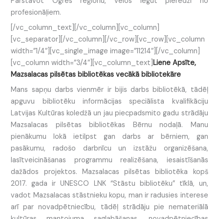
Pārstāvot Ogres reģionu, vēlos iegūt pieredzi no
profesionāļiem.
[/vc_column_text][/vc_column][vc_column]
[vc_separator][/vc_column][/vc_row][vc_row][vc_column
width=”1/4″][vc_single_image image=”11214″][/vc_column]
[vc_column width=”3/4″][vc_column_text]
Liene Apsīte,
Mazsalacas pilsētas bibliotēkas vecākā bibliotekāre
Mans sapņu darbs vienmēr ir bijis darbs bibliotēkā, tādēļ
apguvu bibliotēku informācijas speciālista kvalifikāciju
Latvijas Kultūras koledžā un jau piecpadsmito gadu strādāju
Mazsalacas pilsētas bibliotēkas Bērnu nodaļā. Manu
pienākumu lokā ietilpst gan darbs ar bērniem, gan
pasākumu, radošo darbnīcu un izstāžu organizēšana,
lasītveicināšanas programmu realizēšana, iesaistīšanās
dažādos projektos. Mazsalacas pilsētas bibliotēka kopš
2017. gada ir UNESCO LNK “Stāstu bibliotēku” tīklā, un,
vadot Mazsalacas stāstnieku kopu, man ir radusies interese
arī par novadpētniecību, tādēļ strādāju pie nemateriālā
kultūras mantojuma saglabāšanas, novadpētniecības