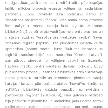
medijpratības jautājumos. Lai rezultāti būtu pēc iespējas
labāki, mācību procesā iesaistu kolēģus un sadarbības
partnerus. Kopš Covid-19 laika nodrošinu darbu ar
tiešsaistes programmu “Zoom”. Visā manā darba procesā
liels palīgs ir manas studiju laikā iegūtās zināšanas
bibliotekārajā darbā, biroja vadītājas-referenta prasmes un
maģistra studijas “Visaptveroša kvalitātes vadība”. Savas
zināšanas regulāri papildinu gan piedaloties dažāda veida
apmācībās (šobrīd mācību kurss “Kultūras iestādes un
digitālā transformācija”, kuru nodrošina “Cremel Latvia”),
gan gūstot pieredzi no kolēģiem Latvijā un ārzemēs.
Papildus mācību centra vadītājas darbam nodrošinu LCZB
publicitātes procesu, iesaistos bibliotēkas administratīvajā
darbā, projektu izstrādē un īstenošanā, piemēram, vadīju
Latvijas-Lietuvas pārrobežu projektu “Inovatīvu risinājumu
attīstība bibliotēkās dažādu paaudžu apmeklētājiem
pierobežas reģionā” (2017–2019), kura galvenie rezultāti
bija paaudžu mijiedarbība un sadarbība, jaunu darba formu
pielietošana darbā, jauni sadarbības partneri, jaunas