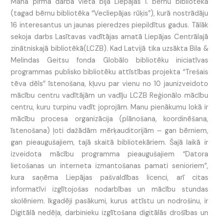
Mana pirmā darba vieta bija Liepājas 1. bērnu bibliotēka
(tagad bērnu bibliotēka “Vecliepājas rūķis”), kurā nostrādāju
16 interesantus un jaunas pieredzes piepildītus gadus. Tālāk
sekoja darbs Lasītavas vadītājas amatā Liepājas Centrālajā
zinātniskajā bibliotēkā(LCZB). Kad Latvijā tika uzsākta Bila &
Melindas Geitsu fonda Globālo bibliotēku iniciatīvas
programmas publisko bibliotēku attīstības projekta “Trešais
tēva dēls” īstenošana, kļuvu par vienu no 10 jaunizveidoto
mācību centru vadītājām un vadīju LCZB Reģionālo mācību
centru, kuru turpinu vadīt joprojām. Manu pienākumu lokā ir
mācību procesa organizācija (plānošana, koordinēšana,
īstenošana) ļoti dažādām mērķauditorijām – gan bērniem,
gan pieaugušajiem, tajā skaitā bibliotekāriem. Šajā laikā ir
izveidota mācību programma pieaugušajiem “Datora
lietošanas un interneta izmantošanas pamati senioriem”,
kura saņēma Liepājas pašvaldības licenci, arī citas
informatīvi izglītojošas nodarbības un mācību stundas
skolēniem. Ikgadēji pasākumi, kurus attīstu un nodrošinu, ir
Digitālā nedēļa, darbinieku izglītošana digitālās drošības un