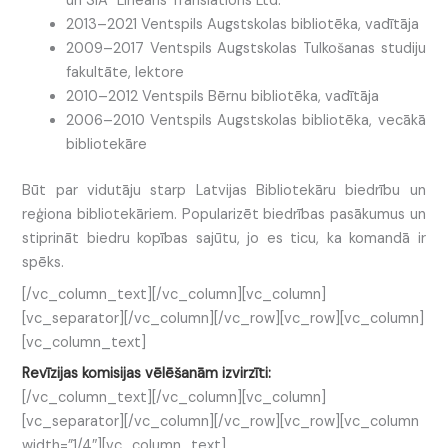
un SIA “Linearis Translations Ltd.”
2013–2021 Ventspils Augstskolas bibliotēka, vadītāja
2009–2017 Ventspils Augstskolas Tulkošanas studiju
fakultāte, lektore
2010–2012 Ventspils Bērnu bibliotēka, vadītāja
2006–2010 Ventspils Augstskolas bibliotēka, vecākā
bibliotekāre
Būt par vidutāju starp Latvijas Bibliotekāru biedrību un
reģiona bibliotekāriem. Popularizēt biedrības pasākumus un
stiprināt biedru kopības sajūtu, jo es ticu, ka komandā ir
spēks.
[/vc_column_text][/vc_column][vc_column]
[vc_separator][/vc_column][/vc_row][vc_row][vc_column]
[vc_column_text]
Revīzijas komisijas vēlēšanām izvirzīti:
[/vc_column_text][/vc_column][vc_column]
[vc_separator][/vc_column][/vc_row][vc_row][vc_column
width=”1/4″][vc_column_text]