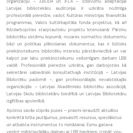
organizāciju –
EBLIDA
un
IFLA
– izdevumu adaptācijai
Latvijas bibliotekāru auditorijai. Ir uzkrāta nozīmīga
profesionālā pieredze, vadot Kultūras ministrijas finansētās
programmas, Valsts kultūrkapitāla fonda projektus, kā arī
līdzdarbojoties starptautisku projektu īstenošanā. Pārzinu
bibliotēku sistēmu kopumā, nozares normatīvo dokumentu
bāzi un politikas plānošanas dokumentus, kas ir būtisks
priekšnoteikums bibliotēku interešu pārstāvniecībā un var
kalpot par labu priekšnoteikumu veiksmīgam darbam LBB
valdē. Profesionālā pieredze uzkrāta, gan darbojoties kā
sekretārei sabiedriski konsultatīvajā institūcijā – Latvijas
Bibliotēku padomē –, gan profesionālajās nevalstiskajās
organizācijās – Latvijas Akadēmisko bibliotēku asociācijā,
Latvijas Skolu bibliotekāru biedrībā un Latvijas Bibliotekāru
izglītības apvienībā.
Apzinos savās stiprās puses – prasmi ieraudzīt aktuālos
konkrētā brīža jautājumus, piesaistīt resursus, speciālistus
un atbalsta instrumentus to risināšanai. Esmu gatava
veidot mērķtiecīgāku dialogu ar LBB biedriem, izzināt viņu