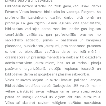
privātā sektorā un pašvaldībā.
Bibliotēku nozarē strādāju no 2018. gada, kad uzsāku darbu
Edvarta Virzas Iecavas bibliotēkā kā vadītāja. Pieņēmu šo
profesionālo izaicinājumu uzsākt darbu citā jomā un
profesijā. Lai gan izglītību esmu ieguvusi citā specialitātē,
bibliotēkas vadītājas darbā man lieti noder gan iegūtās
teorētiskās zināšanas, gan profesionālās prasmes no
sabiedrisko attiecību jomas – pasākumu un kampaņu
plānošana, publicitātes jautājumi, prezentēšanas prasmes
u. tml. Jo bibliotēkas vadītājas darbs jau lielā mērā ir
organizatora un prasmīga menedžera darbs ar tik dažādiem
administratīviem jautājumiem, bet arī ar radošu pieeju
pasākumu organizēšanā, vietējās kopienas iesaistē un
bibliotēkas darba atspoguļošanā plašākai sabiedrībai.
Vēlos ar savām idejām un aktīvu iesaisti palīdzēt Latvijas
Bibliotekāru biedrības darbā. Darbojoties LBB valdē, man ir
vēlme pārstāvēt savus kolēģus un ar savu starpniecību
paust arī kolēģu viedokli un viņiem aktuālus jautājumus.
Vēlos arī skaidrot saviem kolēģiem dažādus neskaidrus