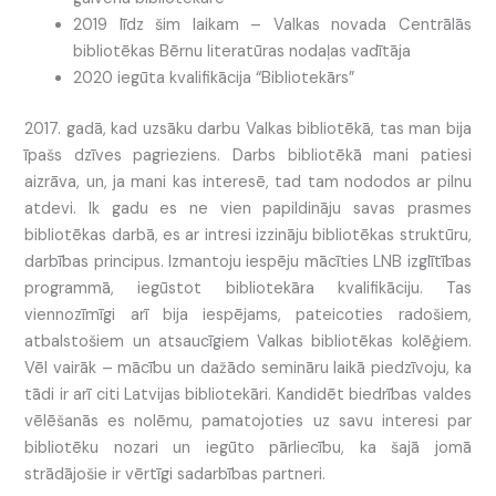
2019 līdz šim laikam – Valkas novada Centrālās
bibliotēkas Bērnu literatūras nodaļas vadītāja
2020 iegūta kvalifikācija “Bibliotekārs”
2017. gadā, kad uzsāku darbu Valkas bibliotēkā, tas man bija
īpašs dzīves pagrieziens. Darbs bibliotēkā mani patiesi
aizrāva, un, ja mani kas interesē, tad tam nododos ar pilnu
atdevi. Ik gadu es ne vien papildināju savas prasmes
bibliotēkas darbā, es ar intresi izzināju bibliotēkas struktūru,
darbības principus. Izmantoju iespēju mācīties LNB izglītības
programmā, iegūstot bibliotekāra kvalifikāciju. Tas
viennozīmīgi arī bija iespējams, pateicoties radošiem,
atbalstošiem un atsaucīgiem Valkas bibliotēkas kolēģiem.
Vēl vairāk – mācību un dažādo semināru laikā piedzīvoju, ka
tādi ir arī citi Latvijas bibliotekāri. Kandidēt biedrības valdes
vēlēšanās es nolēmu, pamatojoties uz savu interesi par
bibliotēku nozari un iegūto pārliecību, ka šajā jomā
strādājošie ir vērtīgi sadarbības partneri.