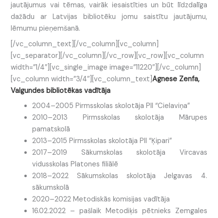
jautājumus vai tēmas, vairāk iesaistīties un būt līdzdalīga
dažādu ar Latvijas bibliotēku jomu saistītu jautājumu,
lēmumu pieņemšanā.
[/vc_column_text][/vc_column][vc_column]
[vc_separator][/vc_column][/vc_row][vc_row][vc_column
width=”1/4″][vc_single_image image=”11220″][/vc_column]
[vc_column width=”3/4″][vc_column_text]
Agnese Zenfa,
Valgundes bibliotēkas vadītāja
2004–2005 Pirmsskolas skolotāja PII “Cielaviņa”
2010–2013 Pirmsskolas skolotāja Mārupes
pamatskolā
2013–2015 Pirmsskolas skolotāja PII “Ķipari”
2017–2019 Sākumskolas skolotāja Vircavas
vidusskolas Platones filiālē
2018–2022 Sākumskolas skolotāja Jelgavas 4.
sākumskolā
2020–2022 Metodiskās komisijas vadītāja
16.02.2022 – pašlaik Metodiķis pētnieks Zemgales