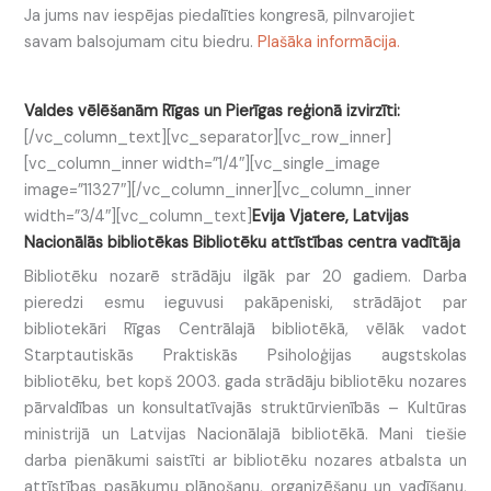
Ja jums nav iespējas piedalīties kongresā, pilnvarojiet
savam balsojumam citu biedru.
Plašāka informācija.
Valdes vēlēšanām Rīgas un Pierīgas reģionā izvirzīti:
[/vc_column_text][vc_separator][vc_row_inner]
[vc_column_inner width=”1/4″][vc_single_image
image=”11327″][/vc_column_inner][vc_column_inner
width=”3/4″][vc_column_text]
Evija Vjatere, Latvijas
Nacionālās bibliotēkas Bibliotēku attīstības centra vadītāja
Bibliotēku nozarē strādāju ilgāk par 20 gadiem. Darba
pieredzi esmu ieguvusi pakāpeniski, strādājot par
bibliotekāri Rīgas Centrālajā bibliotēkā, vēlāk vadot
Starptautiskās Praktiskās Psiholoģijas augstskolas
bibliotēku, bet kopš 2003. gada strādāju bibliotēku nozares
pārvaldības un konsultatīvajās struktūrvienībās – Kultūras
ministrijā un Latvijas Nacionālajā bibliotēkā. Mani tiešie
darba pienākumi saistīti ar bibliotēku nozares atbalsta un
attīstības pasākumu plānošanu, organizēšanu un vadīšanu,