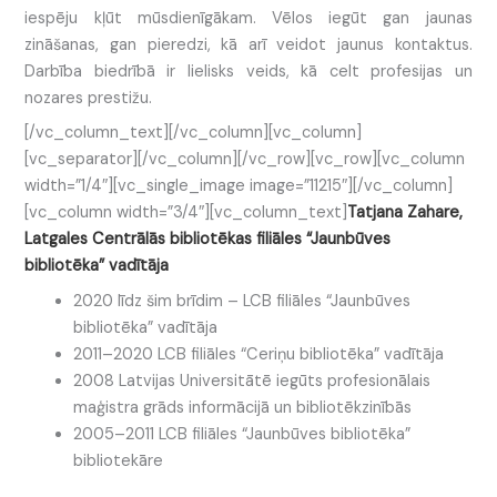
iespēju kļūt mūsdienīgākam. Vēlos iegūt gan jaunas
zināšanas, gan pieredzi, kā arī veidot jaunus kontaktus.
Darbība biedrībā ir lielisks veids, kā celt profesijas un
nozares prestižu.
[/vc_column_text][/vc_column][vc_column]
[vc_separator][/vc_column][/vc_row][vc_row][vc_column
width=”1/4″][vc_single_image image=”11215″][/vc_column]
[vc_column width=”3/4″][vc_column_text]
Tatjana Zahare,
Latgales Centrālās bibliotēkas filiāles “Jaunbūves
bibliotēka” vadītāja
2020 līdz šim brīdim – LCB filiāles “Jaunbūves
bibliotēka” vadītāja
2011–2020 LCB filiāles “Ceriņu bibliotēka” vadītāja
2008 Latvijas Universitātē iegūts profesionālais
maģistra grāds informācijā un bibliotēkzinībās
2005–2011 LCB filiāles “Jaunbūves bibliotēka”
bibliotekāre