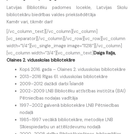
Latvijas Bibliotēku padomes locekle, Latvijas Skolu
bibliotekāru biedrības valdes priekšsēdētāja
Kamēr vari, tikmēr dari!
[/vc_column_text][/vc_column][vc_column]
[vc_separator][/vc_column][/vc_row][vc_row][vc_column
width=”1/4″][vc_single_image image=”11218″][/vc_column]
[vc_column width=”3/4″][vc_column_text]
Daiga Raļļa,
Olaines 2. vidusskolas bibliotekāre
Kopš 2016. gada – Olaines 2. vidusskolas bibliotekāre
2013–2016 Rīgas 61. vidusskolas bibliotekāre
2009–2012 dažādi darbi Īslandē
2002–2009 LNB Bibliotēku attīstības institūta (BAI)
Pētniecības nodaļas vadītāja
1997–2002 galvenā bibliotekāre LNB Pētniecības
nodaļā
1985–1997 vecākā bibliotekāre, metodiķe LNB
Sīkiespiedarbu un attēlizdevumu nodaļā