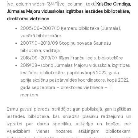
[vc_column width=”3/4″][vc_column_text]
Kristīne Cimdiņa,
Jūrmalas Majoru vidusskolas izglītības iestādes bibliotekāre,
direktores vietniece
2005/06–2007/10 Ķemeru bibliotēka (Jūrmala),
vecākā bibliotekāre
2007/10–2018/09 Stopiņu novada Sauriešu
bibliotēka, vadītāja
2018/09–2019/07 Rīgas Franču licejs, bibliotekāre
2019/08–šobrīd Jūrmalas Majoru vidusskola, izglītības
iestādes bibliotekāre, papildus kopš 2022. gada
aprīļa skolēnu pašpārvaldes koordinatore, kopš 2022.
gada septembra – direktores vietniece – IT
mentors
Esmu guvusi pieredzi strādājot gan publiskajā, gan izglītības
iestādes bibliotekā, kas sniedzis plašāku redzējumu un
izpratni par darba specifiku, atšķirīgo un kopīgo, par
vajadzībām vienas nozares atšķirīgām bibliotēkām.