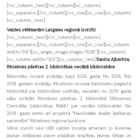
[/vc_column_text][/vc_column][vc_column]
[vc_separator][/vc_column][/vc_row][vc_row][vc_column]
[vc_column_text]
Valdes vēlēšanām Latgales reģionā izvirzīti:
[/vc_column_text][/vc_column][vc_column]
[vc_separator][/vc_column][/vc_row][vc_row][vc_column
width=”1/4″][vc_single_image image=”11216″][/vc_column]
[vc_column width=”3/4″][vc_column_text]
Sanita Aļberhta,
Rēzeknes pilsētas 2. bibliotēkas vecākā bibliotekāre
Bibliotēku nozarē strādāju kopš 2014. gada. No 2014. līdz
2019. gadam strādāju Rēzeknes novada Kantinieku pagasta
bibliotēkā par bibliotēkas vadītāju, savukārt no 2019. gada
sāku strādāt Rēzeknes pilsētas 2. bibliotēkā (Rēzeknes
Centrālās bibliotēkas filiālē) par vecāko bibliotekāri. No
2019. gada esmu arī projekta “Nacionālās skaļās lasīšanas
sacensība” Rēzeknes reģiona kuratore.
Vēlos izvirzīt sevi LBB valdes locekļa amatam, jo ikvienas
jaunas zināšanas paver plašākas iespējas, jaunas idejas un