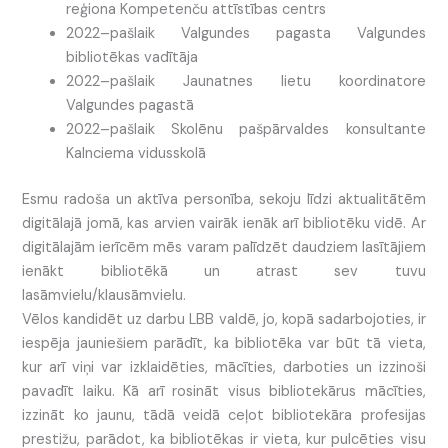
reģiona Kompetenču attīstības centrs
2022–pašlaik Valgundes pagasta Valgundes
bibliotēkas vadītāja
2022–pašlaik Jaunatnes lietu koordinatore
Valgundes pagastā
2022–pašlaik Skolēnu pašpārvaldes konsultante
Kalnciema vidusskolā
Esmu radoša un aktīva personība, sekoju līdzi aktualitātēm
digitālajā jomā, kas arvien vairāk ienāk arī bibliotēku vidē. Ar
digitālajām ierīcēm mēs varam palīdzēt daudziem lasītājiem
ienākt bibliotēkā un atrast sev tuvu
lasāmvielu/klausāmvielu.
Vēlos kandidēt uz darbu LBB valdē, jo, kopā sadarbojoties, ir
iespēja jauniešiem parādīt, ka bibliotēka var būt tā vieta,
kur arī viņi var izklaidēties, mācīties, darboties un izzinoši
pavadīt laiku. Kā arī rosināt visus bibliotekārus mācīties,
izzināt ko jaunu, tādā veidā ceļot bibliotekāra profesijas
prestižu, parādot, ka bibliotēkas ir vieta, kur pulcēties visu