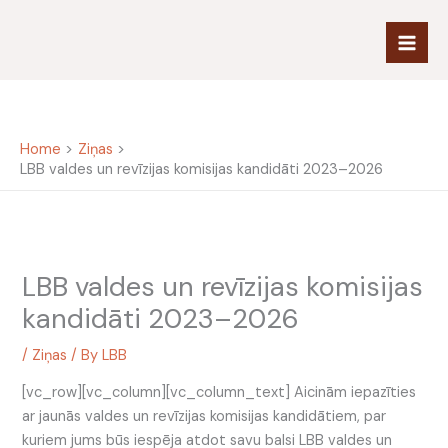
Skip
to
content
Home
Ziņas
LBB valdes un revīzijas komisijas kandidāti 2023–2026
LBB valdes un revīzijas komisijas
kandidāti 2023–2026
/
Ziņas
/ By
LBB
[vc_row][vc_column][vc_column_text] Aicinām iepazīties
ar jaunās valdes un revīzijas komisijas kandidātiem, par
kuriem jums būs iespēja atdot savu balsi LBB valdes un