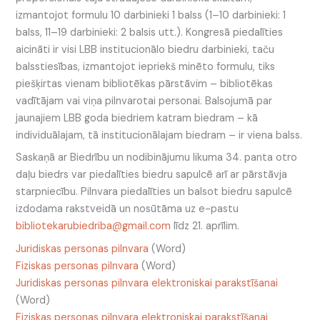
izmantojot formulu 10 darbinieki 1 balss (1–10 darbinieki: 1
balss, 11–19 darbinieki: 2 balsis utt.). Kongresā piedalīties
aicināti ir visi LBB institucionālo biedru darbinieki, taču
balsstiesības, izmantojot iepriekš minēto formulu, tiks
piešķirtas vienam bibliotēkas pārstāvim – bibliotēkas
vadītājam vai viņa pilnvarotai personai. Balsojumā par
jaunajiem LBB goda biedriem katram biedram – kā
individuālajam, tā institucionālajam biedram – ir viena balss.
Saskaņā ar Biedrību un nodibinājumu likuma 34. panta otro
daļu biedrs var piedalīties biedru sapulcē arī ar pārstāvja
starpniecību. Pilnvara piedalīties un balsot biedru sapulcē
izdodama rakstveidā un nosūtāma uz e-pastu
bibliotekarubiedriba@gmail.com
līdz 21. aprīlim.
Juridiskas personas pilnvara
(Word)
Fiziskas personas pilnvara
(Word)
Juridiskas personas pilnvara elektroniskai parakstīšanai
(Word)
Fiziskas personas pilnvara elektroniskai parakstīšanai