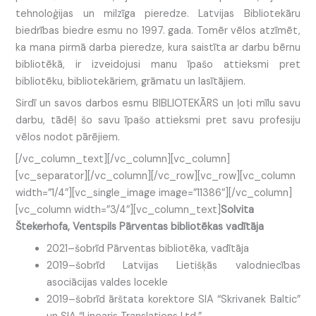
tehnoloģijas un milzīga pieredze. Latvijas Bibliotekāru
biedrības biedre esmu no 1997. gada. Tomēr vēlos atzīmēt,
ka mana pirmā darba pieredze, kura saistīta ar darbu bērnu
bibliotēkā, ir izveidojusi manu īpašo attieksmi pret
bibliotēku, bibliotekāriem, grāmatu un lasītājiem.
Sirdī un savos darbos esmu BIBLIOTEKĀRS un ļoti mīlu savu
darbu, tādēļ šo savu īpašo attieksmi pret savu profesiju
vēlos nodot pārējiem.
[/vc_column_text][/vc_column][vc_column]
[vc_separator][/vc_column][/vc_row][vc_row][vc_column
width=”1/4″][vc_single_image image=”11386″][/vc_column]
[vc_column width=”3/4″][vc_column_text]
Solvita
Štekerhofa, Ventspils Pārventas bibliotēkas vadītāja
2021–šobrīd Pārventas bibliotēka, vadītāja
2019–šobrīd Latvijas Lietišķās valodniecības
asociācijas valdes locekle
2019–šobrīd ārštata korektore SIA “Skrivanek Baltic”