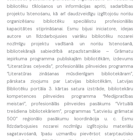
bibliotēku tīklošanos un informācijas apriti, sadarbības
projektu īstenošanu, kā arī daudzveidīgu izglītojošu norišu
organizēšanu bibliotēku speciālistu profesionālās
kapacitātes stiprināšanai. Esmu bijusi iniciatore, idejas
autore un līdzdarbojusies vairāku bibliotēku nozarei
nozīmīgu projektu vadīšanā un norišu īstenošanā,
bibliotekārajā sabiedrībā atpazīstamākie – Grāmatu
iepirkuma programma publiskajām bibliotēkām, izdevums
“Literatūras ceļvedis”, profesionālās pilnveides programma
“Literatūras zināšanas mūsdienīgam bibliotekāram”,
pārskata ziņojums par Latvijas bibliotēkām, Latvijas
Bibliotēku portāla 3. kārtas satura izstrāde, bibliotekāru
kompetences pilnveides programma “Medijpratības
meistari”, profesionālās pilnveides pasākums “Virtuālā
trešdiena bibliotekāriem”, programmas “Latviešu grāmatai
500” reģionālo pasākumu koordinācija u. c. Esmu
līdzdarbojusies nozarei nozīmīgu izglītojošu materiālu
sagatavošanā, īpašu uzmanību pievēršot starptautisko