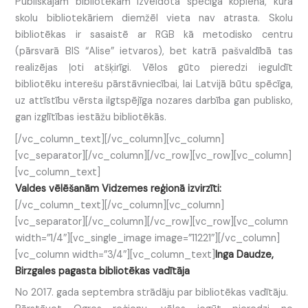
Publiskajām bibliotēkām izveidota spēcīga kopiena, kurā
skolu bibliotekāriem diemžēl vieta nav atrasta. Skolu
bibliotēkas ir sasaistē ar RGB kā metodisko centru
(pārsvarā BIS “Alise” ietvaros), bet katrā pašvaldībā tas
realizējas ļoti atšķirīgi. Vēlos gūto pieredzi ieguldīt
bibliotēku interešu pārstāvniecībai, lai Latvijā būtu spēcīga,
uz attīstību vērsta ilgtspējīga nozares darbība gan publisko,
gan izglītības iestāžu bibliotēkās.
[/vc_column_text][/vc_column][vc_column]
[vc_separator][/vc_column][/vc_row][vc_row][vc_column]
[vc_column_text]
Valdes vēlēšanām Vidzemes reģionā izvirzīti:
[/vc_column_text][/vc_column][vc_column]
[vc_separator][/vc_column][/vc_row][vc_row][vc_column
width=”1/4″][vc_single_image image=”11221″][/vc_column]
[vc_column width=”3/4″][vc_column_text]
Inga Daudze,
Birzgales pagasta bibliotēkas vadītāja
No 2017. gada septembra strādāju par bibliotēkas vadītāju.