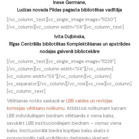
Inese Germane,
Ludzas novada Pildas pagasta bibliotēkas vadītāja
[/vc_column_text][vc_single_image image=”11230″]
[/vc_column][vc_column width=”1/4″][vc_column_text]
Ivita Duļbinska,
Rīgas Centrālās bibliotēkas Komplektēšanas un apstrādes
nodaļas galvenā bibliotekāre
[/vc_column_text][vc_single_image image=”11229″]
[/vc_column][vc_column width=”1/4″][/vc_column]
[vc_column width=”1/4″][/vc_column][vc_column]
[vc_separator][/vc_column][/vc_row][vc_row][vc_column]
[vc_column_text]
Vēlēšanas notiks saskaņā ar
LBB valdes un revīzijas
komisijas vēlēšanu nolikumu
. Atbilstoši nolikumam katram
LBB individuālajam biedram vēlēšanās ir viena balss,
savukārt LBB institucionālajam biedram – vismaz viena
balss. Institucionālā biedra kopējais balsu skaits ir
proporcionāls tajā strādājošo darbinieku skaitam,