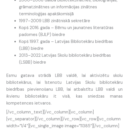
2000–2008 dalība Bibliotēkzinātnes, bibliogrāfijas,
grāmatzinātnes un informācijas zinātnes
terminoloģijas apakškomisijā
1997–2009 LBB zinātniskā sekretāre
Kopš 2016. gada – Bērnu un jaunatnes literatūras
padomes (BJLP) biedre
Kopš 1997. gada – Latvijas Bibliotekāru biedrības
(LBB) biedre
2013–2022 Latvijas Skolu bibliotekāru biedrības
(LSBB) biedre
Esmu gatava strādā LBB valdē, lai aktivizētu skolu
bibliotekārus, lai īstenotu Latvijas Skolu bibliotekāru
biedrības pievienošanu LBB, lai atbalstītu LBB valdi un
ikvienu bibliotekāru it visā, kas sniedzas manas
kompetences ietvaros.
[/vc_column_text][/vc_column][vc_column]
[vc_separator][/vc_column][/vc_row][vc_row][vc_column
width=”1/4″][vc_single_image image=”11385″][/vc_column]