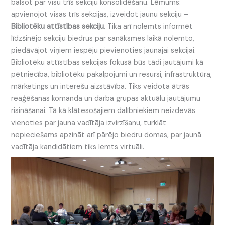
balsot par visu trīs sekciju konsolidēšanu. Lēmums:
apvienojot visas trīs sekcijas, izveidot jaunu sekciju –
Bibliotēku attīstības sekciju
. Tika arī nolemts informēt
līdzšinējo sekciju biedrus par sanāksmes laikā nolemto,
piedāvājot viņiem iespēju pievienoties jaunajai sekcijai.
Bibliotēku attīstības sekcijas fokusā būs tādi jautājumi kā
pētniecība, bibliotēku pakalpojumi un resursi, infrastruktūra,
mārketings un interešu aizstāvība. Tiks veidota ātrās
reaģēšanas komanda un darba grupas aktuālu jautājumu
risināšanai. Tā kā klātesošajiem dalībniekiem neizdevās
vienoties par jauna vadītāja izvirzīšanu, turklāt
nepieciešams apzināt arī pārējo biedru domas, par jaunā
vadītāja kandidātiem tiks lemts virtuāli.