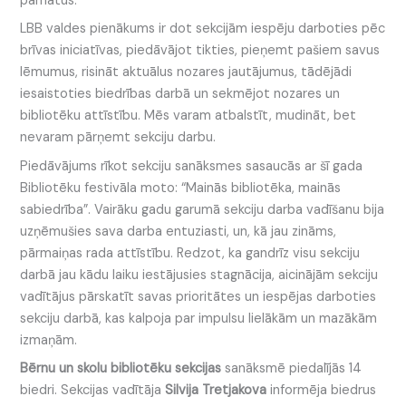
pamatus.
LBB valdes pienākums ir dot sekcijām iespēju darboties pēc
brīvas iniciatīvas, piedāvājot tikties, pieņemt pašiem savus
lēmumus, risināt aktuālus nozares jautājumus, tādējādi
iesaistoties biedrības darbā un sekmējot nozares un
bibliotēku attīstību. Mēs varam atbalstīt, mudināt, bet
nevaram pārņemt sekciju darbu.
Piedāvājums rīkot sekciju sanāksmes sasaucās ar šī gada
Bibliotēku festivāla moto: “Mainās bibliotēka, mainās
sabiedrība”. Vairāku gadu garumā sekciju darba vadīšanu bija
uzņēmušies sava darba entuziasti, un, kā jau zināms,
pārmaiņas rada attīstību. Redzot, ka gandrīz visu sekciju
darbā jau kādu laiku iestājusies stagnācija, aicinājām sekciju
vadītājus pārskatīt savas prioritātes un iespējas darboties
sekciju darbā, kas kalpoja par impulsu lielākām un mazākām
izmaņām.
Bērnu un skolu bibliotēku sekcijas
sanāksmē piedalījās 14
biedri. Sekcijas vadītāja
Silvija Tretjakova
informēja biedrus