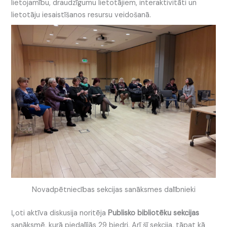
lietojamību, draudzīgumu lietotājiem, interaktivitāti un
lietotāju iesaistīšanos resursu veidošanā.
Novadpētniecības sekcijas sanāksmes dalībnieki
Ļoti aktīva diskusija noritēja
Publisko bibliotēku sekcijas
sanāksmē, kurā piedalījās 29 biedri. Arī šī sekcija, tāpat kā