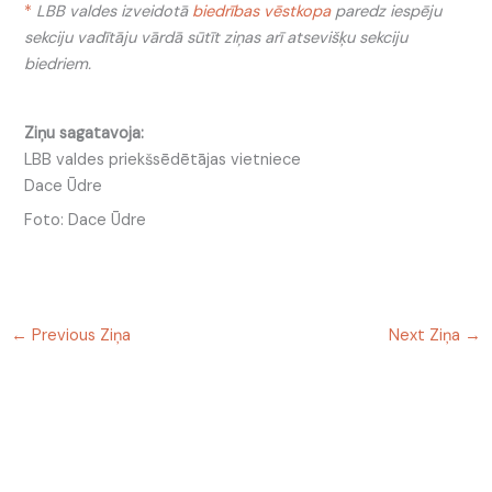
*
LBB valdes izveidotā
biedrības vēstkopa
paredz iespēju
sekciju vadītāju vārdā sūtīt ziņas arī atsevišķu sekciju
biedriem.
Ziņu sagatavoja:
LBB valdes priekšsēdētājas vietniece
Dace Ūdre
Foto: Dace Ūdre
←
Previous Ziņa
Next Ziņa
→