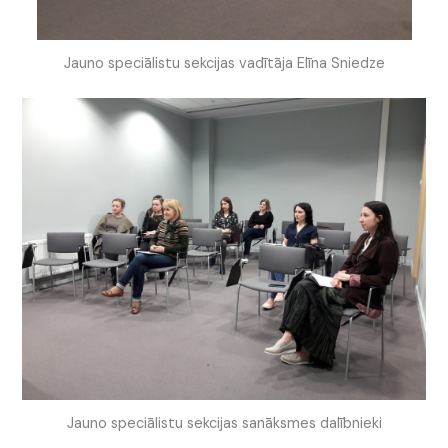
Jauno speciālistu sekcijas vadītāja Elīna Sniedze
Jauno speciālistu sekcijas sanāksmes dalībnieki