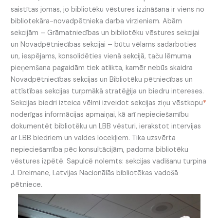
saistītas jomas, jo bibliotēku vēstures izzināšana ir viens no
bibliotekāra-novadpētnieka darba virzieniem. Abām
sekcijām – Grāmatniecības un bibliotēku vēstures sekcijai
un Novadpētniecības sekcijai – būtu vēlams sadarboties
un, iespējams, konsolidēties vienā sekcijā, taču lēmuma
pieņemšana pagaidām tiek atlikta, kamēr nebūs skaidra
Novadpētniecības sekcijas un Bibliotēku pētniecības un
attīstības sekcijas turpmākā stratēģija un biedru intereses.
Sekcijas biedri izteica vēlmi izveidot sekcijas ziņu vēstkopu
*
noderīgas informācijas apmaiņai, kā arī nepieciešamību
dokumentēt bibliotēku un LBB vēsturi, ierakstot intervijas
ar LBB biedriem un valdes locekļiem. Tika uzsvērta
nepieciešamība pēc konsultācijām, padoma bibliotēku
vēstures izpētē. Sapulcē nolemts: sekcijas vadīšanu turpina
J. Dreimane, Latvijas Nacionālās bibliotēkas vadošā
pētniece.