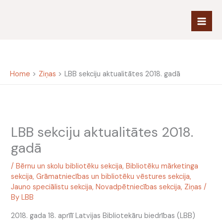
Skip
to
content
Home
Ziņas
LBB sekciju aktualitātes 2018. gadā
LBB sekciju aktualitātes 2018.
gadā
/
Bērnu un skolu bibliotēku sekcija
,
Bibliotēku mārketinga
sekcija
,
Grāmatniecības un bibliotēku vēstures sekcija
,
Jauno speciālistu sekcija
,
Novadpētniecības sekcija
,
Ziņas
/
By
LBB
2018. gada 18. aprīlī Latvijas Bibliotekāru biedrības (LBB)