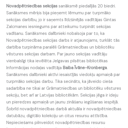
Novadpētniecības sekcijas
sanāksmē piedalījās 20 biedri.
Sanāksmes mērķis bija pieņemt lēmumu par turpmāko
sekcijas darbību, jo ir saņemts līdzšinējās vadītājas Gintas
Zalcmanes iesniegums par atteikumu turpināt sekcijas
vadīšanu. Sanāksmes dalībnieki nobalsoja par to, ka
Novadpētniecības sekcijas darbs ir atjaunojams, turklāt tās
darbība turpināma paralēli Grāmatniecības un bibliotēku
vēstures sekcijas darbam. Par jauno sekcijas vadītāju
vienbalsīgi tika ievēlēta Jelgavas pilsētas bibliotēkas
Informācijas nodaļas vadītāja
Baiba Īvāne-Kronberga
.
Sanāksmes dalībnieki aktīvi iesaistījās viedokļu apmaiņā par
turpmāko sekcijas darbu. Tika secināts, ka jāveido cieša
sadarbība ne tikai ar Grāmatniecības un bibliotēku vēstures
sekciju, bet arī ar Latvijas bibliotēkām. Sekcijas jēga ir ideju
un pieredzes apmaiņā un jaunu zināšanu iegūšanas iespējā.
Šobrīd novadpētniecības darbā aktuāla ir novadpētniecības
datubāzu, digitālo kolekciju un citus resursu attīstība.
Nepieciešams pilnveidot novadpētniecības resursu