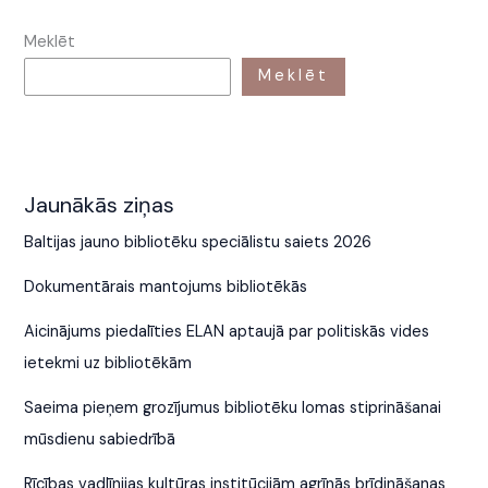
Meklēt
Meklēt
Jaunākās ziņas
Baltijas jauno bibliotēku speciālistu saiets 2026
Dokumentārais mantojums bibliotēkās
Aicinājums piedalīties ELAN aptaujā par politiskās vides
ietekmi uz bibliotēkām
Saeima pieņem grozījumus bibliotēku lomas stiprināšanai
mūsdienu sabiedrībā
Rīcības vadlīnijas kultūras institūcijām agrīnās brīdināšanas