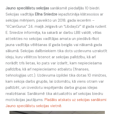
Jauno speciālistu sekcijas
sanāksmē piedalījās 10 biedri.
Sekcijas vadītāja
Elīna Sniedze
iepazīstināja klātesošos ar
sekcijas mērķiem, paveikto un 2018. gada iecerēm –
“4CanGurus” 24. maijā Jelgavā un “LibdayLV” šī gada rudenī.
E. Sniedze informēja, ka sakarā ar darbu LBB valdē, vēlas
atteikties no sekcijas vadītājas amata un piedāvā rīkot
jauna vadītāja vēlēšanas šī gada beigās vai nākamā gada
sākumā. Sekcijas dalībniekiem tika dots uzdevums uzrakstīt
ideju, kuru vēlētos īstenot ar sekcijas palīdzību, kā arī
norādīt trīs lietas, ko pats var izdarīt, kam nepieciešama
palīdzība, kā arī nepieciešamo atbalstu (finanses,
tehnoloģijas utt.). Uzdevuma izpildei tika dotas 10 minūtes,
kam sekoja darbs grupās, lai izdomātu, kā viens otram var
palīdzēt, un izveidotu iespējamās darba grupas idejas
realizēšanai. Sanāksmē tika aktualizēts arī sekcijas biedru
motivācijas jautājums.
Plašāks atskats uz sekcijas sanāksmi
Jauno speciālistu sekcijas vietnē
.