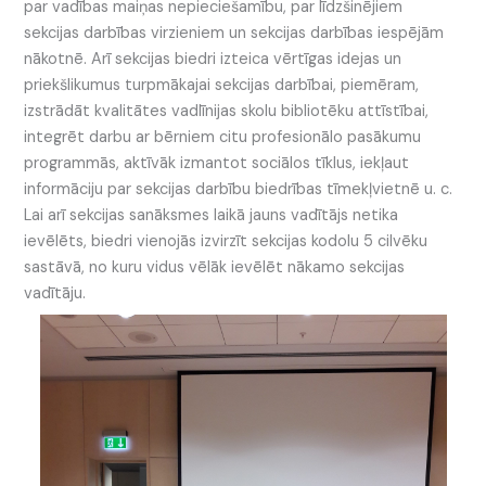
par vadības maiņas nepieciešamību, par līdzšinējiem
sekcijas darbības virzieniem un sekcijas darbības iespējām
nākotnē. Arī sekcijas biedri izteica vērtīgas idejas un
priekšlikumus turpmākajai sekcijas darbībai, piemēram,
izstrādāt kvalitātes vadlīnijas skolu bibliotēku attīstībai,
integrēt darbu ar bērniem citu profesionālo pasākumu
programmās, aktīvāk izmantot sociālos tīklus, iekļaut
informāciju par sekcijas darbību biedrības tīmekļvietnē u. c.
Lai arī sekcijas sanāksmes laikā jauns vadītājs netika
ievēlēts, biedri vienojās izvirzīt sekcijas kodolu 5 cilvēku
sastāvā, no kuru vidus vēlāk ievēlēt nākamo sekcijas
vadītāju.