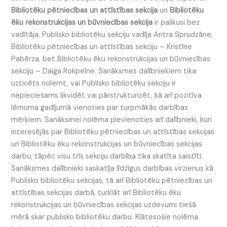
Bibliotēku pētniecības un attīstības sekcija
un
Bibliotēku
ēku rekonstrukcijas un būvniecības sekcija
ir palikusi bez
vadītāja. Publisko bibliotēku sekciju vadīja Antra Sprudzāne,
Bibliotēku pētniecības un attīstības sekciju – Kristīne
Pabērza, bet Bibliotēku ēku rekonstrukcijas un būvniecības
sekciju – Daiga Rokpelne. Sanāksmes dalībniekiem tika
uzticēts nolemt, vai Publisko bibliotēku sekciju ir
nepieciešams likvidēt vai pārstrukturizēt, kā arī pozitīva
lēmuma gadījumā vienoties par turpmākās darbības
mērķiem. Sanāksmei nolēma pievienoties arī dalībnieki, kuri
interesējās par Bibliotēku pētniecības un attīstības sekcijas
un Bibliotēku ēku rekonstrukcijas un būvniecības sekcijas
darbu, tāpēc visu trīs sekciju darbība tika skatīta saistīti.
Sanāksmes dalībnieki saskatīja līdzīgus darbības virzienus kā
Publisko bibliotēku sekcijas, tā arī Bibliotēku pētniecības un
attīstības sekcijas darbā, turklāt arī Bibliotēku ēku
rekonstrukcijas un būvniecības sekcijas uzdevumi tiešā
mērā skar publisko bibliotēku darbu. Klātesošie nolēma