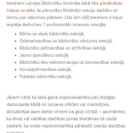
biedriem Latvijas Bibliotēku festivāla laikā tika
piedāvātas
telpas un laiks
, lai pārrunātu līdzšinējo sekciju darbību un
lemtu par nākotnes plāniem. Līdz šim LBB biedriem ir bijusi
iespēja darboties 7 profesionālo interešu sekcijās:
Bērnu un skolu bibliotēku sekcijā,
Grāmatniecības un bibliotēku vēstures sekcijā,
Bibliotēku pētniecības un attīstības sekcijā,
Jauno speciālistu sekcijā,
Bibliotēku ēku rekonstrukcijas un būvniecības sekcijā,
Novadpētniecības sekcijā,
Publisko bibliotēku sekcijā.
Jāņem vērā, ka laika gaitā nepieciešamība pēc kopīgas
darbošanās kādā no nozares sfērām var mazināties,
aktualizējas jauni darba virzieni vai gluži otrādi – apzināmies,
ka divas vai vairākas darbības jomas skatāmas tik ciešā
saskarē, ka rodas nepieciešamība pārskatīt sekciju darbības