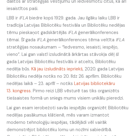
dalītos ar stratēģijas vēstījumu un iedvesmotu citus, kā arī
iesaistītos paši.
LBB ir
IFLA
biedre kopš 1929. gada. Jau ilgāku laiku LBB ir
tradīcija Latvijas Bibliotēku festivāla un Bibliotēku nedēļas
tēmu pieskaņot gadskārtējās
IFLA
ģenerālkonferences
tēmai. Šī gada
IFLA
ģenerālkonferences tēma veltīta
IFLA
stratēģijas nosaukumam – “Iedvesmo, iesaisti, iespējo,
vieno”. Lai gan valstī izsludinātā ārkārtas stāvokļa dēļ šī
gada Latvijas Bibliotēku festivāls ir atcelts, Bibliotēku
nedēļa būs.
Kā jau izsludināts iepriekš
, 2020. gada Latvijas
Bibliotēku nedēļa notiks no 20. līdz 26. aprīlim. Bibliotēku
nedēļas laikā – 23. aprīlī – notiks
Latvijas bibliotekāru
13. kongress
. Pirmo reizi LBB vēsturē tas tiks organizēts
tiešsaistes formā un sniegs mums visiem unikālu pieredzi.
Lai gan esam ierobežoti savās iespējās organizēt Bibliotēku
nedēļas pasākumus klātienē, mēs varam izmantot
moderno tehnoloģiju iespējas, tādējādi vēl vairāk
demonstrējot bibliotēku lomu un nozīmi sabiedrībā.