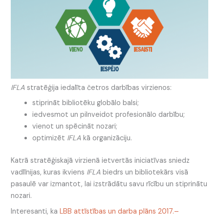
IFLA
stratēģija iedalīta četros darbības virzienos:
stiprināt bibliotēku globālo balsi;
iedvesmot un pilnveidot profesionālo darbību;
vienot un spēcināt nozari;
optimizēt
IFLA
kā organizāciju.
Katrā stratēģiskajā virzienā ietvertās iniciatīvas sniedz
vadlīnijas, kuras ikviens
IFLA
biedrs un bibliotekārs visā
pasaulē var izmantot, lai izstrādātu savu rīcību un stiprinātu
nozari.
Interesanti, ka
LBB attīstības un darba plāns 2017.–