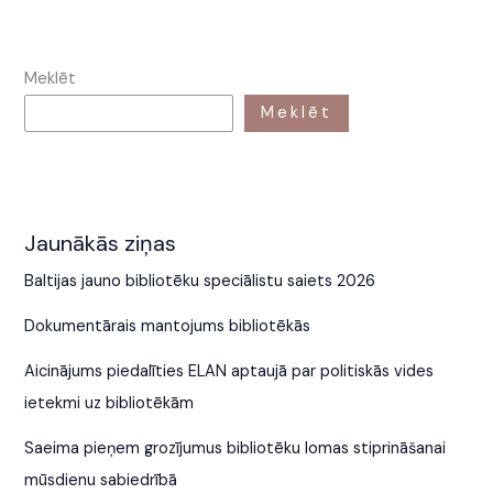
Meklēt
Meklēt
Jaunākās ziņas
Baltijas jauno bibliotēku speciālistu saiets 2026
Dokumentārais mantojums bibliotēkās
Aicinājums piedalīties ELAN aptaujā par politiskās vides
ietekmi uz bibliotēkām
Saeima pieņem grozījumus bibliotēku lomas stiprināšanai
mūsdienu sabiedrībā