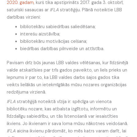
2020. gadam
, kurš tika apstiprināts 2017. gada 3. oktobrī,
saturiski sasaucas ar
IFLA
stratēģiju. Plānā noteiktie LBB
darbības virzieni:
bibliotekāru sabiedrības saliedēšana;
interešu aizstāvība;
bibliotekāru motivācijas celšana;
biedrības darbības pilnveide un attīstība.
Pavisam drīz būs jaunas LBB valdes vēlēšanas, kur līdzšinējā
valde atskaitīsies par trīs gados paveikto, un liels prieks un
lepnums ir par to, ka LBB valdes darbs šajos gados tika
veikts lielākās un ietekmīgākās mūsu nozares organizācijas
redzējuma virzienā.
IFLA
stratēģijā noteiktā vīzija ir: spēcīga un vienota
bibliotēku nozare, kas atbalsta izglītotu, informētu un
līdzdalīgu sabiedrību, un tās īstenošanā var iesaistīties
ikviens. Jo ikvienam ir sava loma mūsu nākotnes veidošanā.
IFLA
aicina ikvienu pārdomāt, ko mēs katrs varam darīt, lai