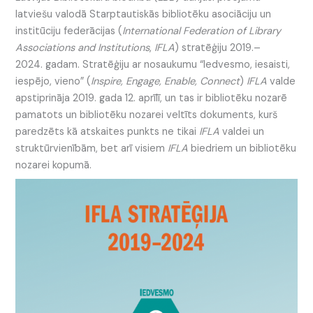
latviešu valodā Starptautiskās bibliotēku asociāciju un
institūciju federācijas (
International Federation of
Library
Associations and Institutions
,
IFLA
) stratēģiju 2019.–
2024. gadam. Stratēģiju ar nosaukumu “Iedvesmo, iesaisti,
iespējo, vieno” (
Inspire, Engage, Enable, Connect
)
IFLA
valde
apstiprināja 2019. gada 12. aprīlī, un tas ir bibliotēku nozarē
pamatots un bibliotēku nozarei veltīts dokuments, kurš
paredzēts kā atskaites punkts ne tikai
IFLA
valdei un
struktūrvienībām, bet arī visiem
IFLA
biedriem un bibliotēku
nozarei kopumā.