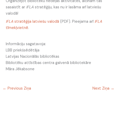
Organizējot Bibliotēku nedēļas aktivitātes, aicinām tās
sasaistīt ar
IFLA
stratēģiju, kas nu ir lasāma arī latviešu
valodā!
IFLA
stratēģija latviešu valodā
(PDF). Pieejama arī
IFLA
tīmekļvietnē
.
Informāciju sagatavoja:
LBB priekšsēdētāja
Latvijas Nacionālās bibliotēkas
Bibliotēku attīstības centra galvenā bibliotekāre
Māra Jēkabsone
←
Previous Ziņa
Next Ziņa
→