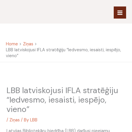
Skip
to
content
Home
Ziņas
LBB latviskojusi IFLA stratēģiju “Iedvesmo, iesaisti, iespējo,
vieno”
LBB latviskojusi IFLA stratēģiju
“Iedvesmo, iesaisti, iespējo,
vieno”
/
Ziņas
/ By
LBB
Latvijas Bibliotekāru biedrība (LBB) darījusi pieejamu