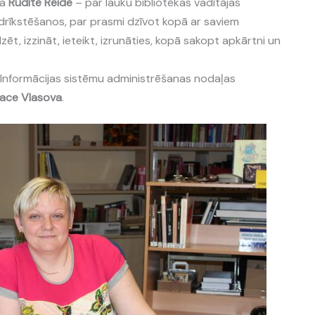
ja
Rudīte Reide
– par lauku bibliotēkas vadītājas
zdrīkstēšanos, par prasmi dzīvot kopā ar saviem
īdzēt, izzināt, ieteikt, izrunāties, kopā sakopt apkārtni un
 Informācijas sistēmu administrēšanas nodaļas
ace Vlasova
.