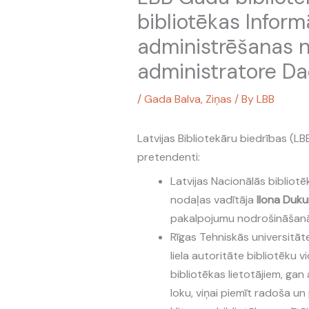
bibliotēkas Inform
administrēšanas n
administratore D
/
Gada Balva
,
Ziņas
/ By
LBB
Latvijas Bibliotekāru biedrības (LB
pretendenti:
Latvijas Nacionālās bibliotē
nodaļas vadītāja
Ilona Duk
pakalpojumu nodrošināšanā L
Rīgas Tehniskās universitāt
liela autoritāte bibliotēku v
bibliotēkas lietotājiem, gan
loku, viņai piemīt radoša un