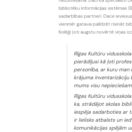
neizsmeļama. Daci kā speciālisti cie
bibliotēku informācijas sistēmas (BI
sadarbības partneri. Dace ieviesusi
vienmēr gatava palīdzēt risināt b
Kolēģi ļoti augstu novērtē viņas i
Rīgas Kultūru vidusskola
pierādījusi kā ļoti profe
personība, ar kuru man b
krājuma inventarizāciju 
mums visu nepieciešamo 
Rīgas Kultūru vidusskola
ka, strādājot skolas bibl
iespēja sadarboties ar t
ir lielisks atbalsts un 
komunikācijas spējām un