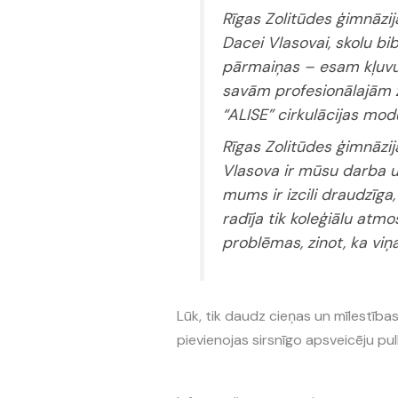
Rīgas Zolitūdes ģimnāzij
Dacei Vlasovai, skolu bi
pārmaiņas – esam kļuvu
savām profesionālajām z
“ALISE” cirkulācijas modu
Rīgas Zolitūdes ģimnāzija
Vlasova ir mūsu darba uz
mums ir izcili draudzīga
radīja tik koleģiālu atmo
problēmas, zinot, ka viņ
Lūk, tik daudz cieņas un mīlestības
pievienojas sirsnīgo apsveicēju p