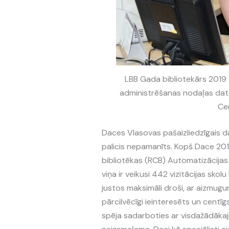
LBB Gada bibliotekārs 2019 
administrēšanas nodaļas dato
Cen
Daces Vlasovas pašaizliedzīgais da
palicis nepamanīts. Kopš Dace 201
bibliotēkas (RCB) Automatizācijas
viņa ir veikusi 442 vizitācijas skolu 
justos maksimāli droši, ar aizmugu
pārcilvēcīgi ieinteresēts un centīg
spēja sadarboties ar visdažādākaji