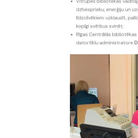
Vitrupes bibliotēkas vadītā
dzīvesprieku, enerģiju un u
līdzcilvēkiem: uzklausīt, pal
kopīgi svētkus svinēt;
Rīgas Centrālās bibliotēkas
datortīklu administratore
D