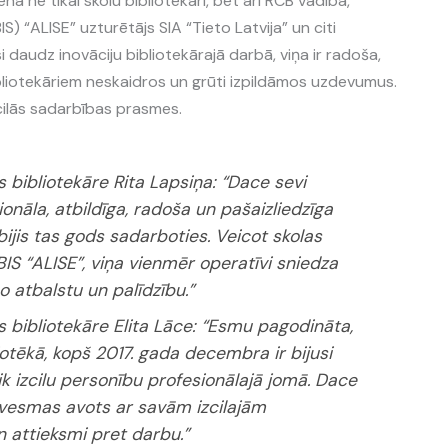
na ne tikai skolu bibliotekāri, bet arī RCB vadība,
S) “ALISE” uzturētājs SIA “Tieto Latvija” un citi
 daudz inovāciju bibliotekārajā darbā, viņa ir radoša,
ibliotekāriem neskaidros un grūti izpildāmos uzdevumus.
zcilās sadarbības prasmes.
s bibliotekāre Rita Lapsiņa
: “Dace sevi
sionāla, atbildīga, radoša un pašaizliedzīga
ijis tas gods sadarboties. Veicot skolas
BIS “ALISE”, viņa vienmēr operatīvi sniedza
atbalstu un palīdzību.”
s bibliotekāre Elita Lāce
: “Esmu pagodināta,
iotēkā, kopš 2017. gada decembra ir bijusi
ik izcilu personību profesionālajā jomā. Dace
iedvesmas avots ar savām izcilajām
 attieksmi pret darbu.”