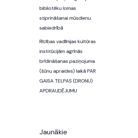
bibliotēku lomas
stiprināšanai mūsdienu
sabiedrībā
Rīcības vadlīnijas kultūras
institūcijām agrīnās
brīdināšanas paziņojuma
(šūnu apraides) laikā PAR
GAISA TELPAS (DRONU)
APDRAUDĒJUMU
Jaunākie