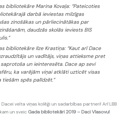
as bibliotekāre Marina Kovaļa
: “Pateicoties
bliotekārajā darbā ieviestas milzīgas
šas zinošākas un pārliecinātākas par
ināšanām, daudzās skolās ieviests BIS
lis.”
s bibliotekāre Ilze Krastiņa
: “Kaut arī Dace
raudzītājs un vadītājs, viņas attieksme pret
, saprotoša un ieinteresēta. Dace ap sevi
sfēru, ka varējām viņai atklāti uzticēt visas
a tiešām spēs palīdzēt.”
 Dacei velta viņas kolēģi un sadarbības partneri! Arī LBB
ulkam un sveic
Gada bibliotekāri 2019 – Daci Vlasovu!