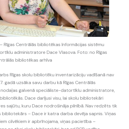
– Rīgas Centrālās bibliotēkas Informācijas sistēmu
rtīklu administratore Dace Vlasova. Foto: no Rīgas
trālās bibliotēkas arhīva
rbs Rīgas skolu bibliotēku inventarizāciju vadīšanā nav
7. gadā uzsāka savu darbu kā Rīgas Centrālās
 nodaļas galvenā speciāliste-datortīklu administratore,
bibliotēkās. Dace darījusi visu, lai skolu bibliotekāri
res sajūtu, kuru Dace nodrošināja pilnībā. Nav redzēts tik
s bibliotekārs – Dace ir katra darba devēja sapnis. Viņas
em cilvēkiem ir apbrīnojama, viņas pacietība –