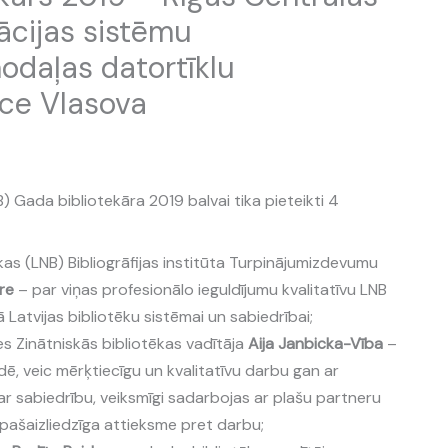
ācijas sistēmu
odaļas datortīklu
ace Vlasova
B) Gada bibliotekāra 2019 balvai tika pieteikti 4
kas (LNB) Bibliogrāfijas institūta Turpinājumizdevumu
ure
– par viņas profesionālo ieguldījumu kvalitatīvu LNB
atvijas bibliotēku sistēmai un sabiedrībai;
es Zinātniskās bibliotēkas vadītāja
Aija Janbicka-Vība
–
idē, veic mērķtiecīgu un kvalitatīvu darbu gan ar
 ar sabiedrību, veiksmīgi sadarbojas ar plašu partneru
 pašaizliedzīga attieksme pret darbu;