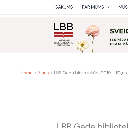
Skip
SĀKUMS
PAR MUMS
MŪS
to
content
Home
Ziņas
LBB Gada bibliotekārs 2019 – Rīgas
LBB Gada bibliote