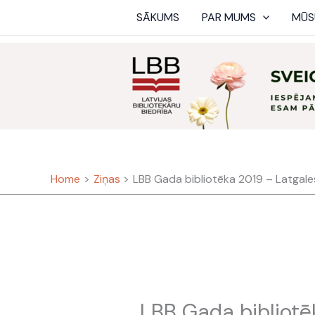
Skip
SĀKUMS
PAR MUMS
MŪS
to
content
Home
Ziņas
LBB Gada bibliotēka 2019 – Latgale
LBB Gada bibliotē