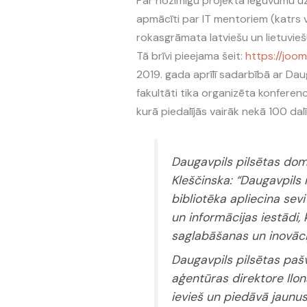
Par nozīmīgu projekta ieguvumu uz
apmācīti par IT mentoriem (katrs 
rokasgrāmata latviešu un lietuvie
Tā brīvi pieejama šeit:
https://joo
2019. gada aprīlī sadarbībā ar Dau
fakultāti tika organizēta konference
kurā piedalījās vairāk nekā 100 dal
Daugavpils pilsētas dom
Kleščinska
: “Daugavpils
bibliotēka apliecina sevi
un informācijas iestādi, 
saglabāšanas un inovāci
Daugavpils pilsētas pašv
aģentūras direktore Ilo
ievieš un piedāvā jaunu