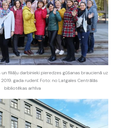
 un filiāļu darbinieki pieredzes gūšanas braucienā uz
 2019. gada rudenī. Foto: no Latgales Centrālās
bibliotēkas arhīva