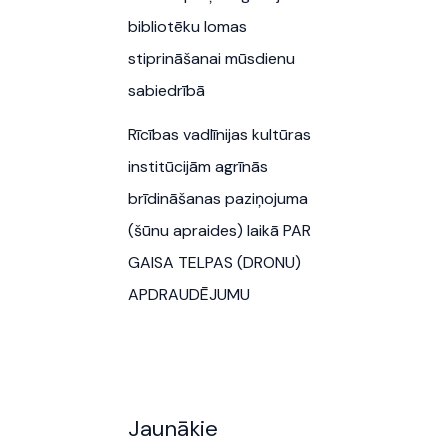
bibliotēku lomas
stiprināšanai mūsdienu
sabiedrībā
Rīcības vadlīnijas kultūras
institūcijām agrīnās
brīdināšanas paziņojuma
(šūnu apraides) laikā PAR
GAISA TELPAS (DRONU)
APDRAUDĒJUMU
Jaunākie