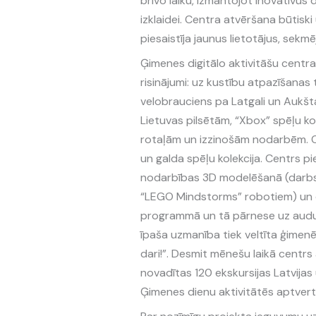
brīvo laiku, izmantojot inovatīvus 
izklaidei. Centra atvēršana būtiski
piesaistīja jaunus lietotājus, sekm
Ģimenes digitālo aktivitāšu centra 
risinājumi: uz kustību atpazīšanas 
velobrauciens pa Latgali un Aukštait
Lietuvas pilsētām, “Xbox” spēļu ko
rotaļām un izzinošām nodarbēm. C
un galda spēļu kolekcija. Centrs pi
nodarbības 3D modelēšanā (darbs a
“LEGO Mindstorms” robotiem) un di
programmā un tā pārnese uz audum
īpaša uzmanība tiek veltīta ģimenē
dari!”. Desmit mēnešu laikā centrs
novadītas 120 ekskursijas Latvijas
Ģimenes dienu aktivitātēs aptverti