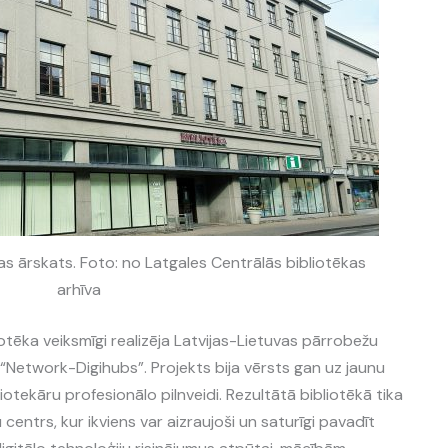
as ārskats. Foto: no Latgales Centrālās bibliotēkas
arhīva
otēka veiksmīgi realizēja Latvijas-Lietuvas pārrobežu
etwork-Digihubs”. Projekts bija vērsts gan uz jaunu
otekāru profesionālo pilnveidi. Rezultātā bibliotēkā tika
 centrs, kur ikviens var aizraujoši un saturīgi pavadīt