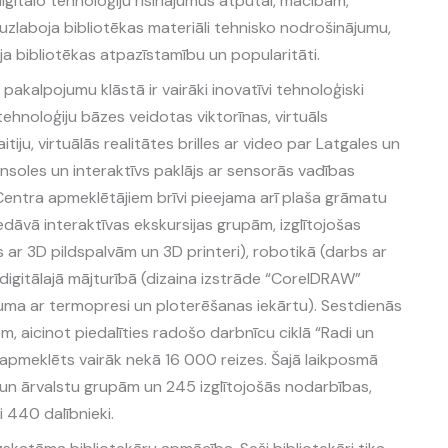
digitālo tehnoloģiju risinājumus atpūtai, mācībām,
 uzlaboja bibliotēkas materiāli tehnisko nodrošinājumu,
ēja bibliotēkas atpazīstamību un popularitāti.
pakalpojumu klāstā ir vairāki inovatīvi tehnoloģiski
tehnoloģiju bāzes veidotas viktorīnas, virtuāls
iju, virtuālās realitātes brilles ar video par Latgales un
nsoles un interaktīvs paklājs ar sensorās vadības
entra apmeklētājiem brīvi pieejama arī plaša grāmatu
edāvā interaktīvas ekskursijas grupām, izglītojošas
r 3D pildspalvām un 3D printeri), robotikā (darbs ar
gitālajā mājturībā (dizaina izstrāde “CorelDRAW”
a ar termopresi un ploterēšanas iekārtu). Sestdienās
m, aicinot piedalīties radošo darbnīcu ciklā “Radi un
 apmeklēts vairāk nekā 16 000 reizes. Šajā laikposmā
 un ārvalstu grupām un 245 izglītojošās nodarbības,
 440 dalībnieki.