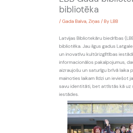
bibliotēka
/
Gada Balva
,
Ziņas
/ By
LBB
Latvijas Bibliotekāru biedrības (L
bibliotēka. Jau ilgus gadus Latgal
un inovatīvu kultūrizglītības iestā
informacionālos pakalpojumus, dau
aizraujošu un saturīgu brīvā laika 
mainoties laikam līdzi un ieviešot
savu identitāti, bet attīstās kā u
iestādes.