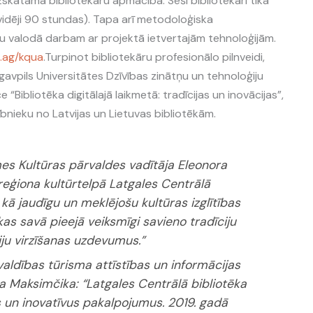
skatāma bibliotekāru apmācība. Seši bibliotekāri tika
vidēji 90 stundas). Tapa arī metodoloģiska
šu valodā darbam ar projektā ietvertajām tehnoloģijām.
m.ag/kqua
.Turpinot bibliotekāru profesionālo pilnveidi,
gavpils Universitātes Dzīvības zinātņu un tehnoloģiju
 “Bibliotēka digitālajā laikmetā: tradīcijas un inovācijas”,
ībnieku no Latvijas un Lietuvas bibliotēkām.
es Kultūras pārvaldes vadītāja Eleonora
 reģiona kultūrtelpā Latgales Centrālā
 kā jaudīgu un meklējošu kultūras izglītības
kas savā pieejā veiksmīgi savieno tradīciju
ju virzīšanas uzdevumus.”
aldības tūrisma attīstības un informācijas
na Maksimčika:
“Latgales Centrālā bibliotēka
s un inovatīvus pakalpojumus. 2019. gadā