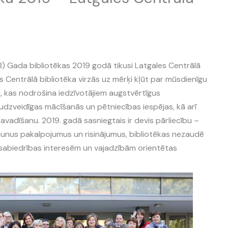
BB) Gada bibliotēkas 2019 godā tikusi Latgales Centrālā
es Centrālā bibliotēka virzās uz mērķi kļūt par mūsdienīgu
di, kas nodrošina iedzīvotājiem augstvērtīgus
dzveidīgas mācīšanās un pētniecības iespējas, kā arī
pavadīšanu. 2019. gadā sasniegtais ir devis pārliecību –
 jaunus pakalpojumus un risinājumus, bibliotēkas nezaudē
z sabiedrības interesēm un vajadzībām orientētas