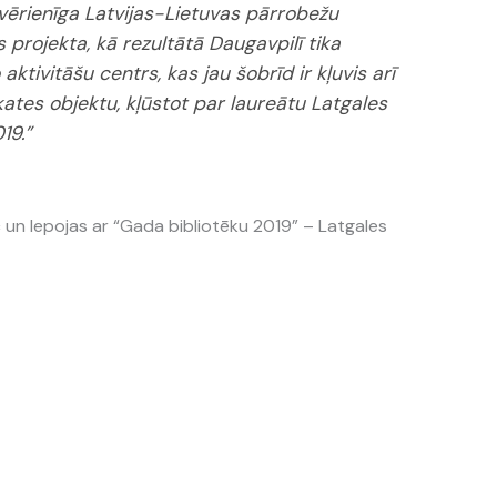
 vērienīga Latvijas-Lietuvas pārrobežu
rojekta, kā rezultātā Daugavpilī tika
aktivitāšu centrs, kas jau šobrīd ir kļuvis arī
kates objektu, kļūstot par laureātu Latgales
19.”
c un lepojas ar “Gada bibliotēku 2019” – Latgales