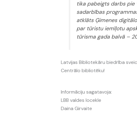
tika pabeigts darbs pie
sadarbības programmas p
atklāts Ģimenes digitālo 
par tūristu iemīļotu aps
tūrisma gada balvā – 20
Latvijas Bibliotekāru biedrība svei
Centrālo bibliotēku!
Informāciju sagatavoja:
LBB valdes locekle
Daina Girvaite