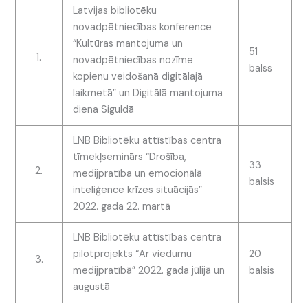
Latvijas bibliotēku
novadpētniecības konference
“Kultūras mantojuma un
51
1.
novadpētniecības nozīme
balss
kopienu veidošanā digitālajā
laikmetā” un Digitālā mantojuma
diena Siguldā
LNB Bibliotēku attīstības centra
tīmekļseminārs “Drošība,
33
2.
medijpratība un emocionālā
balsis
inteliģence krīzes situācijās”
2022. gada 22. martā
LNB Bibliotēku attīstības centra
pilotprojekts “Ar viedumu
20
3.
medijpratībā” 2022. gada jūlijā un
balsis
augustā