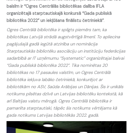
balsīm ir “Ogres Centrālās bibliotēkas dalība IFLA
organizētajā starptautiskajā konkursā “Gada publiskā
bibliotēka 2022” un iekļūšana finālistu četriniekā”
.
Ogres Centrālā bibliotēka ir spilgts piemērs tam, ka
bibliotēkas Latvijā strādā augstvērtīgā līmenī. To apliecina
pagājušajā gadā iegūtā atzinība un nominācija
Starptautiskās bibliotēku asociāciju un institūciju federācijas
sadarbībā ar IT uzņēmumu “Systematic” organizētajai balvai
“Gada publiskā bibliotēka 2022”. Tika nominētas 20
bibliotēkas no 17 pasaules valstīm, un Ogres Centrālā
bibliotēka iekļuva labāko četriniekā, konkurējot ar
bibliotēkām no ASV, Saūda Arābijas un Dānijas. Šis ir unikāls
notikums pilsētas dzīvē un Latvijas bibliotēku kontekstā, kā
arī Baltijas valstu mērogā. Ogres Centrālā bibliotēka ir
pamanīta starptautiski, tāpēc šis notikums vērtējams kā
gada notikums Latvijas bibliotēkās 2022. gadā.