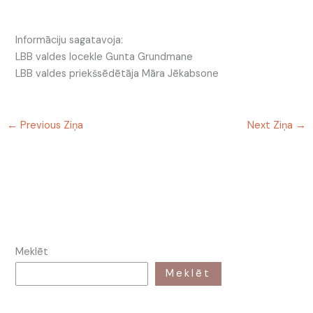
Informāciju sagatavoja:
LBB valdes locekle Gunta Grundmane
LBB valdes priekšsēdētāja Māra Jēkabsone
←
Previous Ziņa
Next Ziņa
→
Meklēt
Meklēt