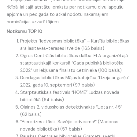
rīcībā, lai tajā atstātu ierakstu par notikumu divu lappušu
apjomā un pēc gada to atkal nodotu nākamajiem
nominācijas uzvarētājiem.
Notikumu TOP 10
Projekts “Iedvesmas bibliotēka” – Kursīšu bibliotēkas
āra lasītavas-terases izveide (163 balsis)
Ogres Centrālās bibliotēkas dalība IFLA organizētajā
starptautiskajā konkursā “Gada publiskā bibliotēka
2022” un iekļūšana finālistu četriniekā (100 balsis)
Dundagas bibliotēkas Mājas kafejnīca “Dzeja ar garšu”
2022. gada 10. septembrī (97 balsis)
Starptautiskais festivāls “HOME” Ludzas novada
bibliotēkā (64 balsis)
Olaines 2. vidusskolas detektīvnakts “Lieta nr. 45”
(62 balsis)
“Pieredzes stāsti. Savējie iedvesmo!” (Madonas
novada bibliotēka) (57 balsis)
Bauskas Centrālās bibliotēkas Grāmatu svētki