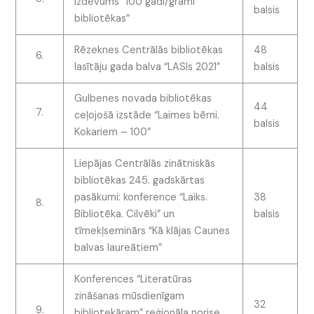
izdevums “100 gadi/grami
balsis
bibliotēkas”
Rēzeknes Centrālās bibliotēkas
48
6.
lasītāju gada balva “LASIs 2021”
balsis
Gulbenes novada bibliotēkas
44
7.
ceļojošā izstāde “Laimes bērni.
balsis
Kokariem – 100”
Liepājas Centrālās zinātniskās
bibliotēkas 245. gadskārtas
pasākumi: konference “Laiks.
38
8.
Bibliotēka. Cilvēki” un
balsis
tīmekļseminārs “Kā klājas Caunes
balvas laureātiem”
Konferences “Literatūras
zināšanas mūsdienīgam
32
9.
bibliotekāram” reģionāla norise