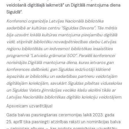
veidošanā digitālajā laikmetā” un Digitālā mantojuma diena
Siguldā”
.
Konferenci organizēja Latvijas Nacionālā bibliotēka
sadarbībā ar kultūras centru “Siguldas Devons”. Tās mērķis
bija uzsvērt lokālā kultūras mantojuma pieejamību digitālā
vidē, stiprināt bibliotēku novadpētniecības darbu Latvijas
reģionu bibliotēkās un iedvesmot bibliotēkas iesaistīties
programmā “Latviešu grāmatai 500”. Paralēli konferencei
norisinājās Digitālā mantojuma diena, kuras ietvaros gan
konferences dalībnieki, gan Siguldas iedzīvotāji klātienē
iepazinās ar bibliotēku un sadarbības partneru veidotajām
digitālajām kolekcijām, savukārt Siguldas pilsētas vidusskolas
un Siguldas Valsts ģimnāzijas vecāko klašu skolēni tikās ar
Latvijas Nacionālās bibliotēkas digitālo kolekciju veidotājiem.
Apsveicam uzvarētājus!
Gada balvas pasniegšanas ceremonijas laikā 2023. gada
25. aprīlī tika pasniegti atzinības raksti un nominācijas balva
– ceļojošais albums –, kas nodots nominācijas uzvarētāju