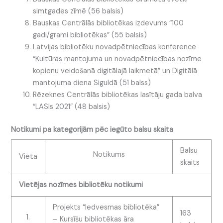
simtgades zīmē (56 balsis)
Bauskas Centrālās bibliotēkas izdevums “100
gadi/grami bibliotēkas” (55 balsis)
Latvijas bibliotēku novadpētniecības konference
“Kultūras mantojuma un novadpētniecības nozīme
kopienu veidošanā digitālajā laikmetā” un Digitālā
mantojuma diena Siguldā (51 balss)
Rēzeknes Centrālās bibliotēkas lasītāju gada balva
“LASIs 2021” (48 balsis)
Notikumi pa kategorijām pēc iegūto balsu skaita
Balsu
Notikums
Vieta
skaits
Vietējas nozīmes bibliotēku notikumi
Projekts “Iedvesmas bibliotēka”
163
1.
– Kursīšu bibliotēkas āra