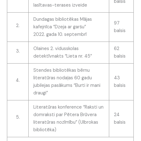
balsis
lasītavas-terases izveide
Dundagas bibliotēkas Mājas
97
2.
kafejnīca “Dzeja ar garšu”
balsis
2022. gada 10. septembrī
Olaines 2. vidusskolas
62
3.
detektīvnakts “Lieta nr. 45”
balsis
Stendes bibliotēkas bērnu
literatūras nodaļas 60 gadu
43
4.
jubilejas pasākums “Burti ir mani
balsis
draugi”
Literatūras konference “Raksti un
domraksti par Pētera Brūvera
24
5.
literatūras nozīmību” (Ulbrokas
balsis
bibliotēka)