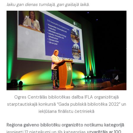
laiku gan dienas tumšajā, gan gaišajā laikā.
Ogres Centrālās bibliotēkas dalība IFLA organizētajā
starptautiskajā konkursā “Gada publiskā bibliotēka 2022” un
iekļūšana finālistu četriniekā
Reģiona galveno bibliotēku organizēto notikumu kategorijā
iesniegti 12 pieteikumi un šīs kategorijas
uzvarētājs ar 100