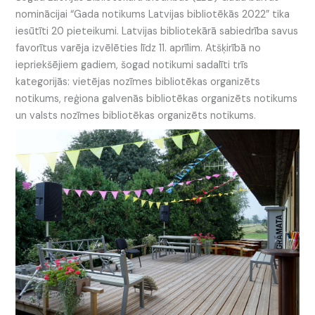
nominācijai “Gada notikums Latvijas bibliotēkās 2022” tika
iesūtīti 20 pieteikumi. Latvijas bibliotekārā sabiedrība savus
favorītus varēja izvēlēties līdz 11. aprīlim. Atšķirībā no
iepriekšējiem gadiem, šogad notikumi sadalīti trīs
kategorijās: vietējas nozīmes bibliotēkas organizēts
notikums, reģiona galvenās bibliotēkas organizēts notikums
un valsts nozīmes bibliotēkas organizēts notikums.