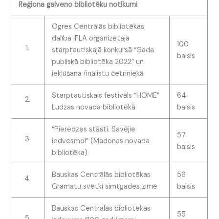
Reģiona galveno bibliotēku notikumi
Ogres Centrālās bibliotēkas
dalība IFLA organizētajā
100
1.
starptautiskajā konkursā “Gada
balsis
publiskā bibliotēka 2022” un
iekļūšana finālistu četriniekā
Starptautiskais festivāls “HOME”
64
2.
Ludzas novada bibliotēkā
balsis
“Pieredzes stāsti. Savējie
57
3.
iedvesmo!” (Madonas novada
balsis
bibliotēka)
Bauskas Centrālās bibliotēkas
56
4.
Grāmatu svētki simtgades zīmē
balsis
Bauskas Centrālās bibliotēkas
55
5.