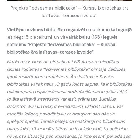
Projekts “Iedvesmas bibliotēka” – Kursīšu bibliotēkas āra
lasītavas-terases izveide”
Vietējas nozīmes bibliotēku organizēto notikumu kategorijā
iesniegti 5 pieteikumi, un
visvairāk balsu (163) ieguvis
notikums “
Projekts “Iedvesmas bibliotēka” – Kursīšu
bibliotēkas āra lasītavas-terases izveide”
.
Notikums ir viens no pirmajiem LNB Atbalsta biedrības
jaunās iniciatīvas “Iedvesmas bibliotēka” pirmajā darbības
gadā realizētajiem projektiem. Āra lasītava ir Kursīšu
bibliotēkas vairāk nekā 10 gadu lolots sapnis. Tā ir bibliotēkas
pakalpojumu paplašināšanas nodrošināšanas iespēja 24/7,
jo āra lasītavā interesenti var lasīt grāmatas, žurnālus,
izmantot WiFi un piekļūt e-resursiem, uzlādēt datoru vai
mobilās ierīces, pavadīt laiku ar draugiem sarunās un
spēlējot spēles. Terase pieejama neatkarīgi no bibliotēkas
darba laika, tā iecienīta bērnu un jauniešu vidū, ko apliecina
novērotā situācija pēc atklāšanas, jo interesenti pavada šeit