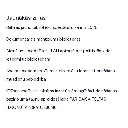
Jaunākās ziņas
Baltijas jauno bibliotēku speciālistu saiets 2026
Dokumentārais mantojums bibliotēkās
Aicinājums piedalīties ELAN aptaujā par politiskās vides
ietekmi uz bibliotēkām
Saeima pieņem grozījumus bibliotēku lomas stiprināšanai
mūsdienu sabiedrībā
Rīcības vadlīnijas kultūras institūcijām agrīnās brīdināšanas
paziņojuma (šūnu apraides) laikā PAR GAISA TELPAS
(DRONU) APDRAUDĒJUMU