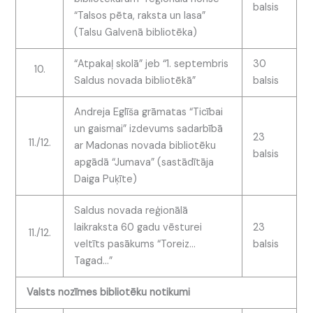
balsis
“Talsos pēta, raksta un lasa”
(Talsu Galvenā bibliotēka)
“Atpakaļ skolā” jeb “1. septembris
30
10.
Saldus novada bibliotēkā”
balsis
Andreja Eglīša grāmatas “Ticībai
un gaismai” izdevums sadarbībā
23
11./12.
ar Madonas novada bibliotēku
balsis
apgādā “Jumava” (sastādītāja
Daiga Puķīte)
Saldus novada reģionālā
laikraksta 60 gadu vēsturei
23
11./12.
veltīts pasākums “Toreiz…
balsis
Tagad…”
Valsts nozīmes bibliotēku notikumi