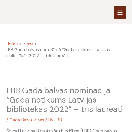
Skip
to
content
Home
Ziņas
LBB Gada balvas nominācijā “Gada notikums Latvijas
bibliotēkās 2022” – trīs laureāti
LBB Gada balvas nominācijā
“Gada notikums Latvijas
bibliotēkās 2022” – trīs laureāti
/
Gada Balva
,
Ziņas
/ By
LBB
Šogad Latvijas Bibliotekāru biedrības (LBB) Gada balvas