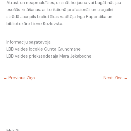
Atrast un neapmaldīties, uzzināt ko jaunu vai bagātināt jau
esošās zināšanas: ar to ikdienā profesionāli un cieņpilni
strādā Jaunpils bibliotēkas vadītāja Inga Papendika un
bibliotekāre Liene Kozlovska.
Informāciju sagatavoja:
LBB valdes locekle Gunta Grundmane
LBB valdes priekšsēdētāja Māra Jēkabsone
←
Previous Ziņa
Next Ziņa
→
Meklēt