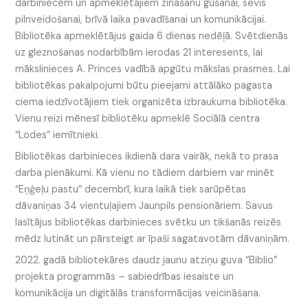
darbiniecēm un apmeklētājiem zināšanu gūšanai, sevis
pilnveidošanai, brīvā laika pavadīšanai un komunikācijai.
Bibliotēka apmeklētājus gaida 6 dienas nedēļā. Svētdienās
uz gleznošanas nodarbībām ierodas 21 interesents, lai
mākslinieces A. Princes vadībā apgūtu mākslas prasmes. Lai
bibliotēkas pakalpojumi būtu pieejami attālāko pagasta
ciema iedzīvotājiem tiek organizēta izbraukuma bibliotēka.
Vienu reizi mēnesī bibliotēku apmeklē Sociālā centra
“Lodes” iemītnieki.
Bibliotēkas darbinieces ikdienā dara vairāk, nekā to prasa
darba pienākumi. Kā vienu no tādiem darbiem var minēt
“Eņģeļu pastu” decembrī, kura laikā tiek sarūpētas
dāvaniņas 34 vientuļajiem Jaunpils pensionāriem. Savus
lasītājus bibliotēkas darbinieces svētku un tikšanās reizēs
mēdz lutināt un pārsteigt ar īpaši sagatavotām dāvaniņām.
2022. gadā bibliotekāres daudz jaunu atziņu guva “Biblio”
projekta programmās – sabiedrības iesaiste un
komunikācija un digitālās transformācijas veicināšana.