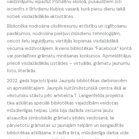
valdzinājumu iepazīst Pūčulēnu skoliņā, pusaudžiem ļoti
iecienīts ir Brīvdienu klubiņš vasarā, kurā piecu dienu laikā
notiek visdažādākās aktivitātes.
Bibliotēka nodrošina cilvēkresursu attīstību un izglītošanu
pasākumos, nodrošina piekļuvi mūsdienu tehnoloģijām,
veicot lielu ieguldījumu vietējās kopienas visdažādākā
vecuma iedzīvotājiem. Ikviens bibliotēkas “Facebook” kontā
var piedalīties grāmatu minēšanas konkursos. Apmeklētājus
priecē visdažādākās izstādes – virtuālās, grāmatu jaunumu,
foto, literārās.
2022. gads bija ļoti īpašs Jaunpils bibliotēkas darbiniecēm
un apmeklētajiem. Jaunpils kultūrvēsturiskā centra ēkā ar
vēsturisku stāstu pēc arhitekta T. Langenfelda projekta
tika atklātas speciāli bibliotēkas vajadzībām veidotas
mūsdienīgas telpas. Liela bija dažāda vecuma ļaužu
atsaucība simboliskās grāmatu ķēdes veidošanā, lai
pārvietotu grāmatas uz jaunajām telpām un sengaidītās
bibliotēkas atklāšana. Ir radīta ērta, mūsdienīga darba vide