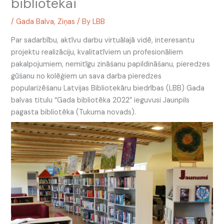
bibliotēkai
/
Gada Balva
,
Ziņas
/ By
LBB
Par sadarbību, aktīvu darbu virtuālajā vidē, interesantu
projektu realizāciju, kvalitatīviem un profesionāliem
pakalpojumiem, nemitīgu zināšanu papildināšanu, pieredzes
gūšanu no kolēģiem un sava darba pieredzes
popularizēšanu Latvijas Bibliotekāru biedrības (LBB) Gada
balvas titulu “Gada bibliotēka 2022” ieguvusi Jaunpils
pagasta bibliotēka (Tukuma novads).