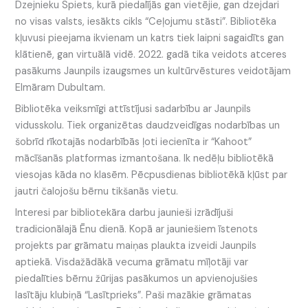
Dzejnieku Spiets, kurā piedalījās gan vietējie, gan dzejdari
no visas valsts, iesākts cikls “Ceļojumu stāsti”. Bibliotēka
kļuvusi pieejama ikvienam un katrs tiek laipni sagaidīts gan
klātienē, gan virtuālā vidē. 2022. gadā tika veidots atceres
pasākums Jaunpils izaugsmes un kultūrvēstures veidotājam
Elmāram Dubultam.
Bibliotēka veiksmīgi attīstījusi sadarbību ar Jaunpils
vidusskolu. Tiek organizētas daudzveidīgas nodarbības un
šobrīd rīkotajās nodarbībās ļoti iecienīta ir “Kahoot”
mācīšanās platformas izmantošana. Ik nedēļu bibliotēkā
viesojas kāda no klasēm. Pēcpusdienas bibliotēkā kļūst par
jautri čalojošu bērnu tikšanās vietu.
Interesi par bibliotekāra darbu jaunieši izrādījuši
tradicionālajā Ēnu dienā. Kopā ar jauniešiem īstenots
projekts par grāmatu maiņas plaukta izveidi Jaunpils
aptiekā. Visdažādākā vecuma grāmatu mīļotāji var
piedalīties bērnu žūrijas pasākumos un apvienojušies
lasītāju klubiņā “Lasītprieks”. Paši mazākie grāmatas