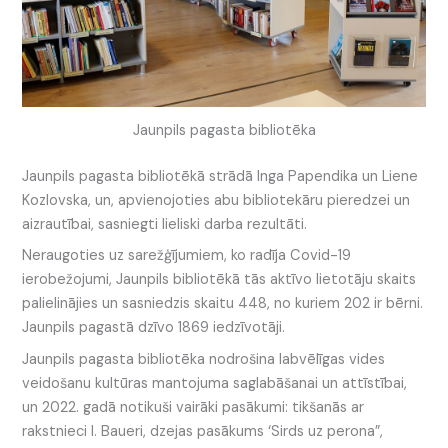
Jaunpils pagasta bibliotēka
Jaunpils pagasta bibliotēkā strādā Inga Papendika un Liene
Kozlovska, un, apvienojoties abu bibliotekāru pieredzei un
aizrautībai, sasniegti lieliski darba rezultāti.
Neraugoties uz sarežģījumiem, ko radīja Covid-19
ierobežojumi, Jaunpils bibliotēkā tās aktīvo lietotāju skaits
palielinājies un sasniedzis skaitu 448, no kuriem 202 ir bērni.
Jaunpils pagastā dzīvo 1869 iedzīvotāji.
Jaunpils pagasta bibliotēka nodrošina labvēlīgas vides
veidošanu kultūras mantojuma saglabāšanai un attīstībai,
un 2022. gadā notikuši vairāki pasākumi: tikšanās ar
rakstnieci I. Baueri, dzejas pasākums ‘Sirds uz perona”,