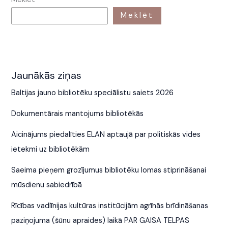
Meklēt
Jaunākās ziņas
Baltijas jauno bibliotēku speciālistu saiets 2026
Dokumentārais mantojums bibliotēkās
Aicinājums piedalīties ELAN aptaujā par politiskās vides
ietekmi uz bibliotēkām
Saeima pieņem grozījumus bibliotēku lomas stiprināšanai
mūsdienu sabiedrībā
Rīcības vadlīnijas kultūras institūcijām agrīnās brīdināšanas
paziņojuma (šūnu apraides) laikā PAR GAISA TELPAS