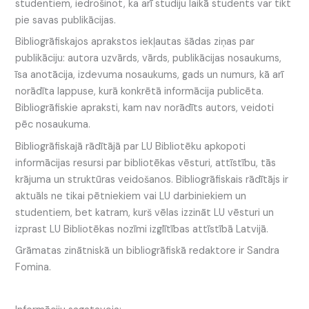
studentiem, iedrošinot, ka arī studiju laikā students var tikt
pie savas publikācijas.
Bibliogrāfiskajos aprakstos iekļautas šādas ziņas par
publikāciju: autora uzvārds, vārds, publikācijas nosaukums,
īsa anotācija, izdevuma nosaukums, gads un numurs, kā arī
norādīta lappuse, kurā konkrētā informācija publicēta.
Bibliogrāfiskie apraksti, kam nav norādīts autors, veidoti
pēc nosaukuma.
Bibliogrāfiskajā rādītājā par LU Bibliotēku apkopoti
informācijas resursi par bibliotēkas vēsturi, attīstību, tās
krājuma un struktūras veidošanos. Bibliogrāfiskais rādītājs ir
aktuāls ne tikai pētniekiem vai LU darbiniekiem un
studentiem, bet katram, kurš vēlas izzināt LU vēsturi un
izprast LU Bibliotēkas nozīmi izglītības attīstībā Latvijā.
Grāmatas zinātniskā un bibliogrāfiskā redaktore ir Sandra
Fomina.