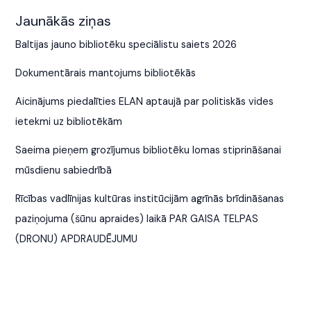
Jaunākās ziņas
Baltijas jauno bibliotēku speciālistu saiets 2026
Dokumentārais mantojums bibliotēkās
Aicinājums piedalīties ELAN aptaujā par politiskās vides
ietekmi uz bibliotēkām
Saeima pieņem grozījumus bibliotēku lomas stiprināšanai
mūsdienu sabiedrībā
Rīcības vadlīnijas kultūras institūcijām agrīnās brīdināšanas
paziņojuma (šūnu apraides) laikā PAR GAISA TELPAS
(DRONU) APDRAUDĒJUMU