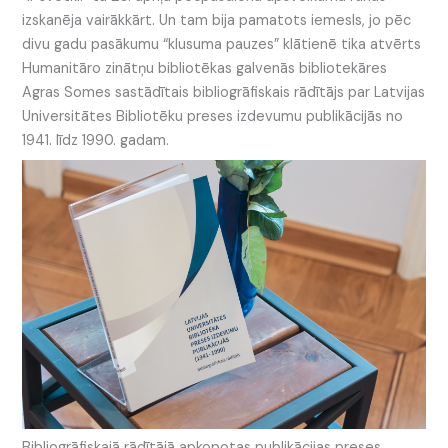
izskanēja vairākkārt. Un tam bija pamatots iemesls, jo pēc
divu gadu pasākumu “klusuma pauzes” klātienē tika atvērts
Humanitāro zinātņu bibliotēkas galvenās bibliotekāres
Agras Somes sastādītais bibliogrāfiskais rādītājs par Latvijas
Universitātes Bibliotēku preses izdevumu publikācijās no
1941. līdz 1990. gadam.
Bibliogrāfiskajā rādītājā apkopotas publikācijas preses