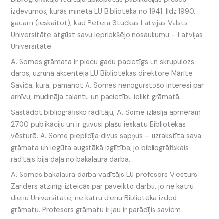
izdevumos, kurās minēta LU Bibliotēka no 1941. līdz 1990.
gadam (ieskaitot), kad Pētera Stučkas Latvijas Valsts
Universitāte atgūst savu iepriekšējo nosaukumu – Latvijas
Universitāte.
A. Somes grāmata ir piecu gadu pacietīgs un skrupulozs
darbs, uzrunā akcentēja LU Bibliotēkas direktore Mārīte
Saviča, kura, pamanot A. Somes nenogurstošo interesi par
arhīvu, mudināja talantu un pacietību ielikt grāmatā.
Sastādot bibliogrāfisko rādītāju, A. Some izlasīja apmēram
2700 publikāciju un ir guvusi plašu ieskatu Bibliotēkas
vēsturē. A. Some piepildīja divus sapņus – uzrakstīta sava
grāmata un iegūta augstākā izglītība, jo bibliogrāfiskais
rādītājs bija daļa no bakalaura darba.
A. Somes bakalaura darba vadītājs LU profesors Viesturs
Zanders atzinīgi izteicās par paveikto darbu, jo ne katru
dienu Universitāte, ne katru dienu Bibliotēka izdod
grāmatu. Profesors grāmatu ir jau ir parādījis saviem