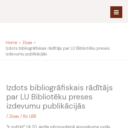
Skip
to
content
Home
Ziņas
Izdots bibliogrāfiskais rādītājs par LU Bibliotēku preses
izdevumu publikācijās
Izdots bibliogrāfiskais rādītājs
par LU Bibliotēku preses
izdevumu publikācijās
/
Ziņas
/ By
LBB
“Ir svētki!” tā 20. aprīļa pēcpusdienā apsveikuma runās