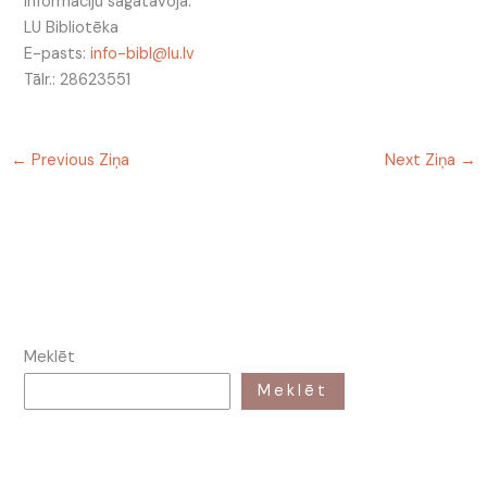
Informāciju sagatavoja:
LU Bibliotēka
E-pasts:
info-bibl@lu.lv
Tālr.: 28623551
←
Previous Ziņa
Next Ziņa
→
Meklēt
Meklēt