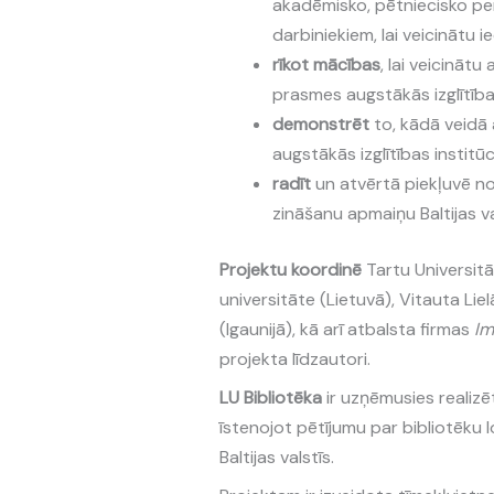
akadēmisko, pētniecisko pers
darbiniekiem, lai veicinātu i
rīkot mācības
, lai veicināt
prasmes augstākās izglītības
demonstrēt
to, kādā veidā
augstākās izglītības institūci
radīt
un atvērtā piekļuvē no
zināšanu apmaiņu Baltijas va
Projektu koordinē
Tartu Universitā
universitāte (Lietuvā), Vitauta Liel
(Igaunijā), kā arī atbalsta firmas
Im
projekta līdzautori.
LU Bibliotēka
ir uzņēmusies realiz
īstenojot pētījumu par bibliotēku l
Baltijas valstīs.