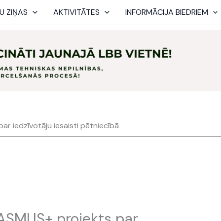
U ZIŅAS
AKTIVITĀTES
INFORMĀCIJA BIEDRIEM
ar iedzīvotāju iesaisti pētniecībā
RASMUS+ projekts par