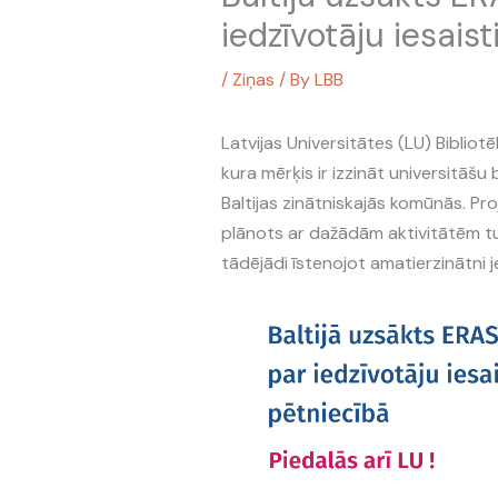
iedzīvotāju iesaist
/
Ziņas
/ By
LBB
Latvijas Universitātes (LU) Biblio
kura mērķis ir izzināt universitāšu
Baltijas zinātniskajās komūnās. Pro
plānots ar dažādām aktivitātēm tuv
tādējādi īstenojot amatierzinātni j