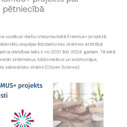
i pētniecībā
tēka uzsākusi darbu starptautiskā Erasmus+ projektā,
 bibliotēku iespējas līdzdarboties zinātnes attīstībā
jekta darbības laiks ir no 2021. līdz 2024. gadam. Tā laikā
ināt zinātniekus, bibliotekārus un iedzīvotājus,
eb sabiedrisko zinātni (Citizen Science).