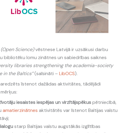
s
(Open Science)
vēstnese Latvijā ir uzsākusi darbu
u bibliotēku lomu zinātnes un sabiedrības saiknes
ersity libraries strengthening the academia-society
 in the Baltics”
(saīsināti –
LibOCS
).
 paredzēts īstenot dažādas aktivitātes, tādējādi
s mērķus:
īvotāju iesaistes iespējas un virzītājspēkus
pētniecībā,
mu
amatierzinātnes
aktivitātēs var īstenot Baltijas valstu
āvji;
dialogu
starp Baltijas valstu augstākās izglītības