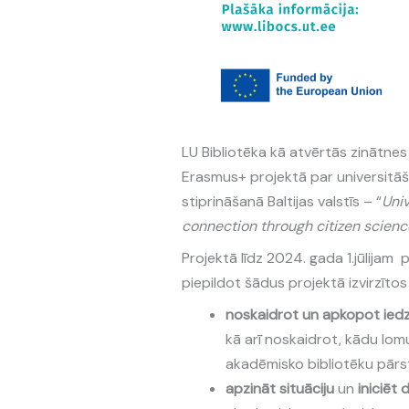
LU Bibliotēka kā atvērtās zinātne
Erasmus+ projektā par universitāš
stiprināšanā Baltijas valstīs – “
Univ
connection through citizen science
Projektā līdz 2024. gada 1.jūlijam
piepildot šādus projektā izvirzīto
noskaidrot un apkopot
iedz
kā arī noskaidrot, kādu lo
akadēmisko bibliotēku pārst
apzināt situāciju
un
iniciēt 