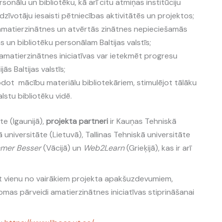
onālu un bibliotēku, kā arī citu atmiņas institūciju
edzīvotāju iesaisti pētniecības aktivitātēs un projektos;
u amatierzinātnes un atvērtās zinātnes nepieciešamās
 un bibliotēku personālam Baltijas valstīs;
 amatierzinātnes iniciatīvas var ietekmēt progresu
jās Baltijas valstīs;
dot mācību materiālu bibliotekāriem, stimulējot tālāku
lstu bibliotēku vidē.
te (Igaunijā),
projekta partneri
ir Kauņas Tehniskā
ā universitāte (Lietuvā), Tallinas Tehniskā universitāte
mer Besser
(Vācijā) un
Web2Learn
(Grieķijā), kas ir arī
ēt vienu no vairākiem projekta apakšuzdevumiem,
omas pārveidi amatierzinātnes iniciatīvas stiprināšanai