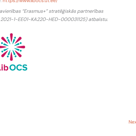
e:
https://www.libocs.ut.ee/
 Savienības “Erasmus+” stratēģiskās partnerības
. 2021-1-EE01-KA220-HED-000031125) atbalstu.
Nex