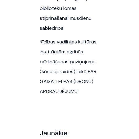
bibliotēku lomas
stiprināšanai mūsdienu
sabiedrībā
Rīcības vadlīnijas kultūras
institūcijām agrīnās
brīdināšanas paziņojuma
(šūnu apraides) laikā PAR
GAISA TELPAS (DRONU)
APDRAUDĒJUMU
Jaunākie