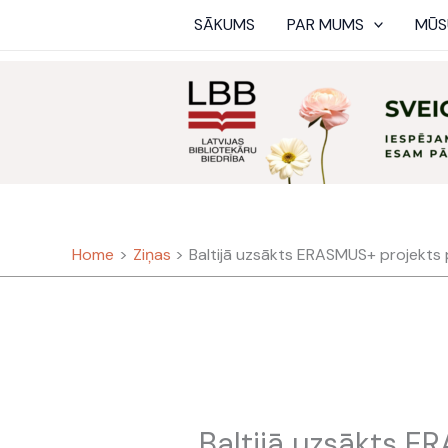
Skip
SĀKUMS
PAR MUMS
MŪS
to
content
Home
Ziņas
Baltijā uzsākts ERASMUS+ projekts p
Baltijā uzsākts E