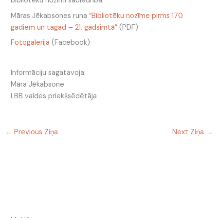
bibliotēku nozīmi sabiedrībā.
Māras Jēkabsones runa
“Bibliotēku nozīme pirms 170
gadiem un tagad – 21. gadsimtā”
(PDF)
Fotogalerija
(Facebook)
Informāciju sagatavoja:
Māra Jēkabsone
LBB valdes priekšsēdētāja
←
Previous Ziņa
Next Ziņa
→