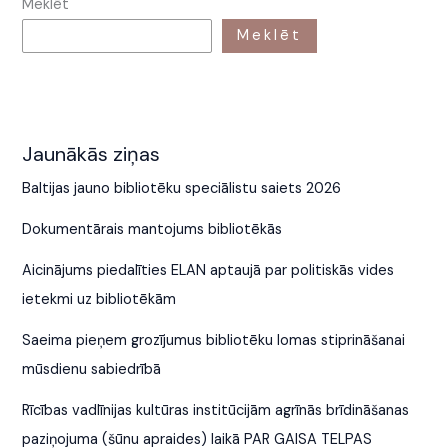
Meklēt
Meklēt
Jaunākās ziņas
Baltijas jauno bibliotēku speciālistu saiets 2026
Dokumentārais mantojums bibliotēkās
Aicinājums piedalīties ELAN aptaujā par politiskās vides
ietekmi uz bibliotēkām
Saeima pieņem grozījumus bibliotēku lomas stiprināšanai
mūsdienu sabiedrībā
Rīcības vadlīnijas kultūras institūcijām agrīnās brīdināšanas
paziņojuma (šūnu apraides) laikā PAR GAISA TELPAS