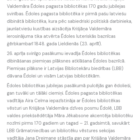
Valdemāra Ēdoles pagasta bibliotēkas 170 gadu jubilejas
svinības. Ēdoles pagasta bibliotēka ir pirmā pašu latviešu
dibinātā bibliotēka, kura pēc sabiedriski politiskā darbinieka,
jaunlatviešu kustības aizsācēja Krišjāņa Valdemāra
ierosinājuma tika atvērta Ēdoles luteriskās baznīcas
ģērbkambarī 1848. gada Lieldienās (23. aprīlī).
26. aprīļa svinīgo pasākumu ievadīja Ēdoles bibliotēkas
dibināšanas piemiņas plāksnes atklāšana Ēdoles baznīcā.
Piemiņas plāksne ir Latvijas Bibliotekāru biedrības (LBB)
dāvana Ēdolei un visām Latvijas bibliotēkām.
Ēdoles bibliotēkas jubilejas pasākumā pulcējās gan ēdolieši,
gan tuvāki un tālāki ciemiņi. Ēdoles pagasta bibliotēkas
vadītāja Aira Celma iepazīstināja ar Ēdoles bibliotēkas
vēsturi un Krišjāņa Valdemāra dzīves posmu Ēdolē, LBB
valdes priekšsēdētāja Māra Jēkabsone akcentēja bibliotēku
nozīmi pirms 170 gadiem un tagad – 21. gadsimtā, savukārt
LBB Grāmatniecības un bibliotēku vēstures sekcijas
vadītāja Jana Dreimane stāstīja gan par Krišjāņa Valdemāra