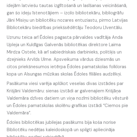
idejām latviešu tautas izglītošanā un lasīšanas veicināšanā,
gan šo ideju īstenotājiem – izcilo bibliotekāru, bibliogrāfu
Jāni Misiņu un bibliotēku nozares entuziastu, pirmo Latvijas
Bibliotekāru biedrības priekšsēdētāju Teodoru Līventālu.
Uzrunu teica arī Ēdoles pagasta pārvaldes vadītāja Anda
Upleja un Kuldīgas Galvenās bibliotēkas direktore Laima
Mirdza Ostele, kā arī sabiedriskais darbinieks, politiķis un
dzejnieks Arvīds Ulme. Apsveikuma vārdus dziesmās un
citos priekšnesumos ietērpa Ēdoles pamatskolas folkloras
kopa un Alsungas mūzikas skolas Ēdoles filiāles audzēkņi.
Pasākuma viesi varēja aplūkot veselas divas izstādes par
Krišjāni Valdemāru: sienas izstādi ar galvenajiem Krišjāņa
Valdemāra dzīves datiem un viņa nozīmi bibliotēku vēsturē
un Ēdoles pamatskolas skolēnu grafikas izstādi “Ciemos pie
Valdemāra”.
Ēdoles bibliotēkas jubilejas pasākums bija koša norise
Bibliotēku nedēļas kaleidoskopā un spilgti apliecināja