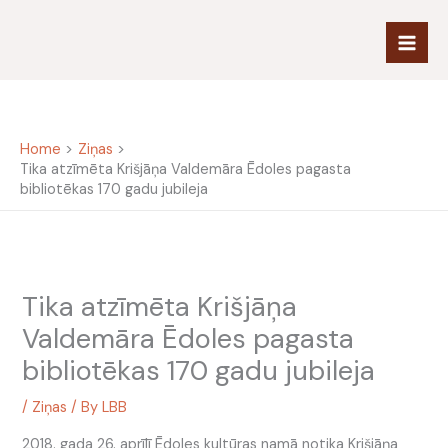
Skip
to
content
Home
Ziņas
Tika atzīmēta Krišjāņa Valdemāra Ēdoles pagasta
bibliotēkas 170 gadu jubileja
Tika atzīmēta Krišjāņa
Valdemāra Ēdoles pagasta
bibliotēkas 170 gadu jubileja
/
Ziņas
/ By
LBB
2018. gada 26. aprīlī Ēdoles kultūras namā notika Krišjāņa