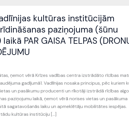
adlīnijas kultūras institūcijām
brīdināšanas paziņojuma (šūnu
) laikā PAR GAISA TELPAS (DRON
DĒJUMU
dātas, ņemot vērā Krīzes vadības centra izstrādāto rīcības mat
audējuma gadījumā1. Vadlīnijas nosaka principus, pēc kuriem k
vietas un pasākumu producenti un rīkotāji izstrādā rīcības alg
anas paziņojumu laikā, ņemot vērā norises vietas un pasākuma
kaitā sagatavošanās laiku un apmeklētāju mobilitātes iespējas.
tādu kultūras institūciju […]