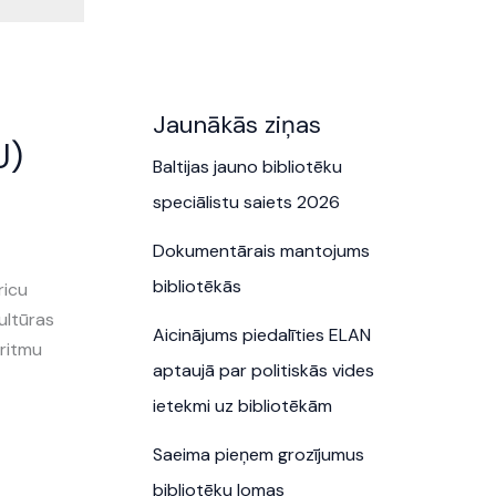
Jaunākās ziņas
U)
Baltijas jauno bibliotēku
speciālistu saiets 2026
Dokumentārais mantojums
bibliotēkās
ricu
ultūras
Aicinājums piedalīties ELAN
oritmu
aptaujā par politiskās vides
ietekmi uz bibliotēkām
Saeima pieņem grozījumus
bibliotēku lomas