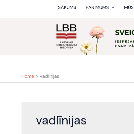
Skip
SĀKUMS
PAR MUMS
MŪS
to
content
Home
vadlīnijas
vadlīnijas