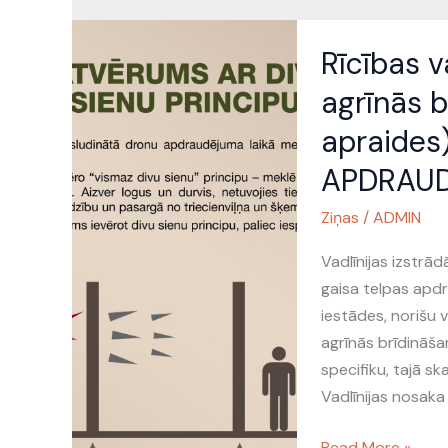
Rīcības
Rīcības v
vadlīnijas
kultūras
agrīnās 
institūcijām
apraides
agrīnās
brīdināšanas
APDRAU
paziņojuma
Ziņas
/
ADMIN
(šūnu
apraides)
Vadlīnijas izstrā
laikā
gaisa telpas apdr
PAR
iestādes, norišu 
GAISA
agrīnās brīdināš
TELPAS
specifiku, tajā s
(DRONU)
Vadlīnijas nosaka 
APDRAUDĒJUMU
Read More »