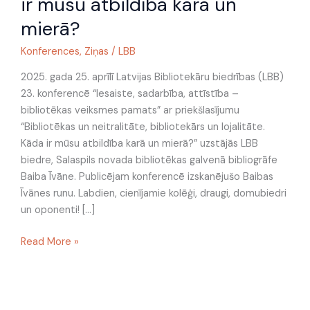
ir mūsu atbildība karā un
un
lojalitāte.
mierā?
Kāda
Konferences
,
Ziņas
/
LBB
ir
mūsu
2025. gada 25. aprīlī Latvijas Bibliotekāru biedrības (LBB)
atbildība
23. konferencē “Iesaiste, sadarbība, attīstība –
karā
bibliotēkas veiksmes pamats” ar priekšlasījumu
un
“Bibliotēkas un neitralitāte, bibliotekārs un lojalitāte.
mierā?
Kāda ir mūsu atbildība karā un mierā?” uzstājās LBB
biedre, Salaspils novada bibliotēkas galvenā bibliogrāfe
Baiba Īvāne. Publicējam konferencē izskanējušo Baibas
Īvānes runu. Labdien, cienījamie kolēģi, draugi, domubiedri
un oponenti! […]
Read More »