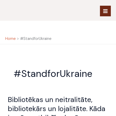
Skip
to
content
Home
#StandforUkraine
#StandforUkraine
Bibliotēkas
Bibliotēkas un neitralitāte,
un
neitralitāte,
bibliotekārs un lojalitāte. Kāda
bibliotekārs