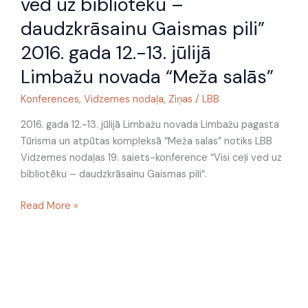
ved uz bibliotēku –
saiets-
konference
daudzkrāsainu Gaismas pili”
“Visi
2016. gada 12.-13. jūlijā
ceļi
ved
Limbažu novada “Meža salās”
uz
Konferences
,
Vidzemes nodaļa
,
Ziņas
/
LBB
bibliotēku
–
2016. gada 12.-13. jūlijā Limbažu novada Limbažu pagasta
daudzkrāsainu
Tūrisma un atpūtas kompleksā “Meža salas” notiks LBB
Gaismas
Vidzemes nodaļas 19. saiets-konference “Visi ceļi ved uz
pili”
bibliotēku – daudzkrāsainu Gaismas pili“.
2016.
gada
Read More »
12.-13.
jūlijā
Limbažu
novada
“Meža
salās”