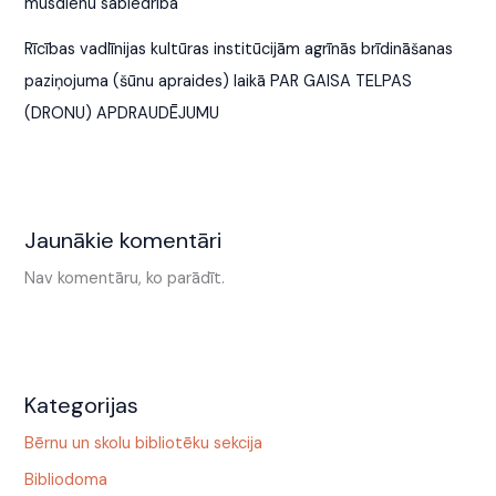
mūsdienu sabiedrībā
Rīcības vadlīnijas kultūras institūcijām agrīnās brīdināšanas
paziņojuma (šūnu apraides) laikā PAR GAISA TELPAS
(DRONU) APDRAUDĒJUMU
Jaunākie komentāri
Nav komentāru, ko parādīt.
Kategorijas
Bērnu un skolu bibliotēku sekcija
Bibliodoma