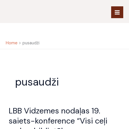
Skip
to
content
Home
pusaudži
pusaudži
LBB
LBB Vidzemes nodaļas 19.
Vidzemes
nodaļas
saiets-konference “Visi ceļi
19.