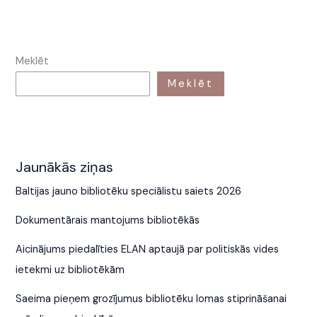
Meklēt
Meklēt
Jaunākās ziņas
Baltijas jauno bibliotēku speciālistu saiets 2026
Dokumentārais mantojums bibliotēkās
Aicinājums piedalīties ELAN aptaujā par politiskās vides
ietekmi uz bibliotēkām
Saeima pieņem grozījumus bibliotēku lomas stiprināšanai