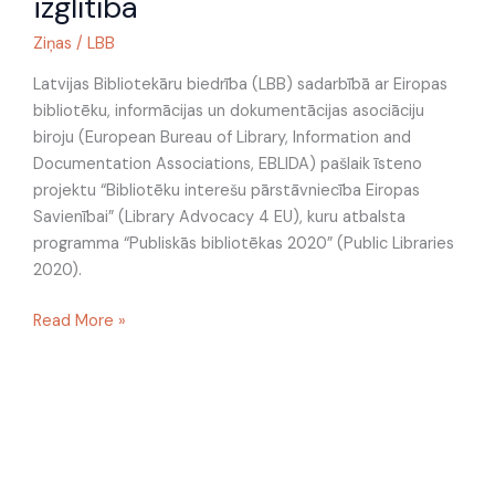
izglītībā
publisko
bibliotēku
Ziņas
/
LBB
lomu
neformālajā
Latvijas Bibliotekāru biedrība (LBB) sadarbībā ar Eiropas
izglītībā
bibliotēku, informācijas un dokumentācijas asociāciju
biroju (European Bureau of Library, Information and
Documentation Associations, EBLIDA) pašlaik īsteno
projektu “Bibliotēku interešu pārstāvniecība Eiropas
Savienībai” (Library Advocacy 4 EU), kuru atbalsta
programma “Publiskās bibliotēkas 2020” (Public Libraries
2020).
Read More »