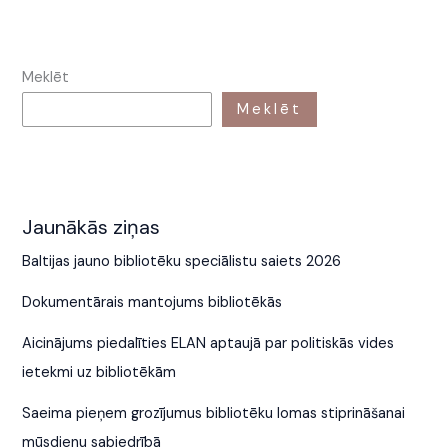
Meklēt
Meklēt
Jaunākās ziņas
Baltijas jauno bibliotēku speciālistu saiets 2026
Dokumentārais mantojums bibliotēkās
Aicinājums piedalīties ELAN aptaujā par politiskās vides
ietekmi uz bibliotēkām
Saeima pieņem grozījumus bibliotēku lomas stiprināšanai
mūsdienu sabiedrībā