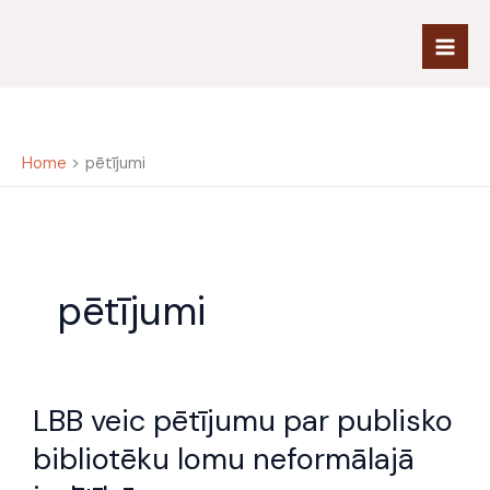
Skip
to
content
Home
pētījumi
pētījumi
LBB
LBB veic pētījumu par publisko
veic
pētījumu
bibliotēku lomu neformālajā
par