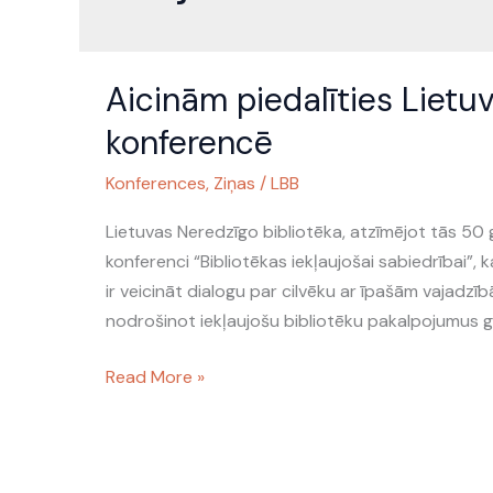
Aicinām
Aicinām piedalīties Lietu
piedalīties
Lietuvas
konferencē
Neredzīgo
Konferences
,
Ziņas
/
LBB
bibliotēkas
organizētā
Lietuvas Neredzīgo bibliotēka, atzīmējot tās 50 
konferencē
konferenci “Bibliotēkas iekļaujošai sabiedrībai”,
ir veicināt dialogu par cilvēku ar īpašām vajadzī
nodrošinot iekļaujošu bibliotēku pakalpojumus g
Read More »