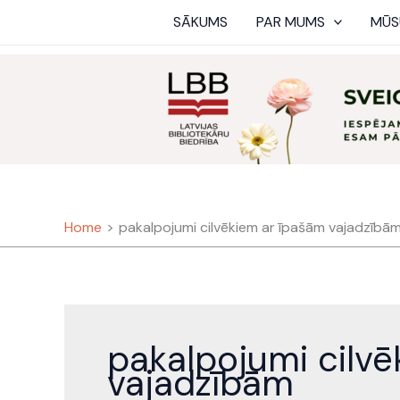
Skip
SĀKUMS
PAR MUMS
MŪS
to
content
Home
pakalpojumi cilvēkiem ar īpašām vajadzībā
pakalpojumi cilv
vajadzībām