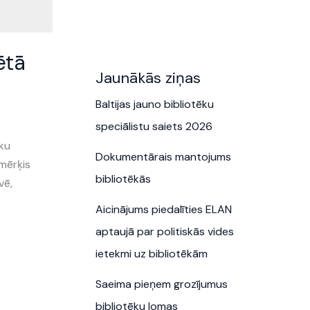
ētā
Jaunākās ziņas
Baltijas jauno bibliotēku
speciālistu saiets 2026
sku
Dokumentārais mantojums
 mērķis
bibliotēkās
vē,
Aicinājums piedalīties ELAN
aptaujā par politiskās vides
ietekmi uz bibliotēkām
Saeima pieņem grozījumus
bibliotēku lomas