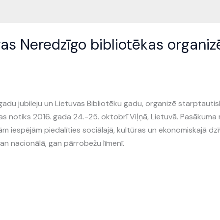
vas Neredzīgo bibliotēkas organiz
gadu jubileju un Lietuvas Bibliotēku gadu, organizē starptauti
 kas notiks 2016. gada 24.-25. oktobrī Viļņā, Lietuvā. Pasākuma
bām iespējām piedalīties sociālajā, kultūras un ekonomiskajā dzī
an nacionālā, gan pārrobežu līmenī.