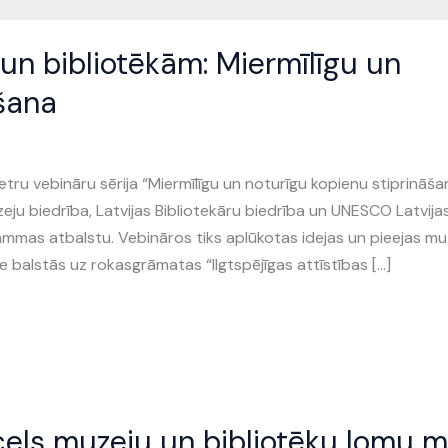
un bibliotēkām: Miermīlīgu un
āšana
tru vebināru sērija “Miermīlīgu un noturīgu kopienu stiprināša
eju biedrība, Latvijas Bibliotekāru biedrība un UNESCO Latvija
mmas atbalstu. Vebināros tiks aplūkotas idejas un pieejas mu
ie balstās uz rokasgrāmatas “Ilgtspējīgas attīstības […]
cels muzeju un bibliotēku lomu m