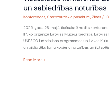
izcels
un sabiedrības noturības
muzeju
Konferences
,
Starptautiskie pasākumi
,
Ziņas
/
LB
un
bibliotēku
2025. gada 28. maijā tiešsaistē notiks konferenc
lomu
III”, ko organizē Latvijas Muzeju biedrība, Latvij
miera
UNESCO Līdzdalības programmas un Ļvivas Kultūra
un
un bibliotēku lomu kopienu noturības un ilgtspēja
sabiedrības
noturības
Read More »
veicināšanā