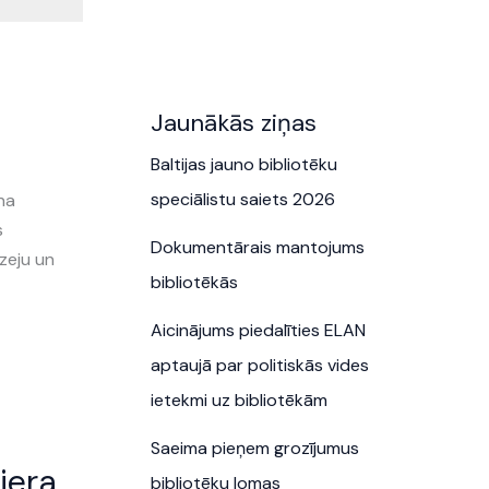
Jaunākās ziņas
Baltijas jauno bibliotēku
speciālistu saiets 2026
na
s
Dokumentārais mantojums
zeju un
bibliotēkās
Aicinājums piedalīties ELAN
aptaujā par politiskās vides
ietekmi uz bibliotēkām
Saeima pieņem grozījumus
iera
bibliotēku lomas