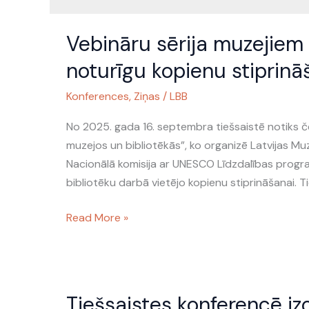
Vebināru
Vebināru sērija muzejiem 
sērija
muzejiem
noturīgu kopienu stiprin
un
Konferences
,
Ziņas
/
LBB
bibliotēkām:
Miermīlīgu
No 2025. gada 16. septembra tiešsaistē notiks če
un
muzejos un bibliotēkās”, ko organizē Latvijas Muz
noturīgu
Nacionālā komisija ar UNESCO Līdzdalības progra
kopienu
bibliotēku darbā vietējo kopienu stiprināšanai. T
stiprināšana
Read More »
Tiešsaistes
Tiešsaistes konferencē iz
konferencē