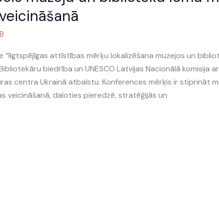
 veicināšanā
B
e “Ilgtspējīgas attīstības mērķu lokalizēšana muzejos un biblio
as Bibliotekāru biedrība un UNESCO Latvijas Nacionālā komisija ar
s centra Ukrainā atbalstu. Konferences mērķis ir stiprināt m
s veicināšanā, daloties pieredzē, stratēģijās un