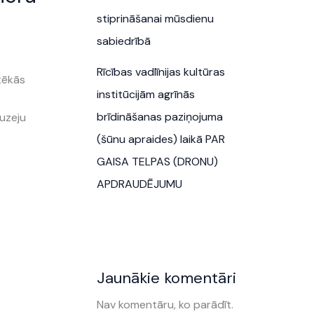
stiprināšanai mūsdienu
sabiedrībā
Rīcības vadlīnijas kultūras
tēkās
institūcijām agrīnās
brīdināšanas paziņojuma
uzeju
(šūnu apraides) laikā PAR
GAISA TELPAS (DRONU)
APDRAUDĒJUMU
Jaunākie komentāri
Nav komentāru, ko parādīt.