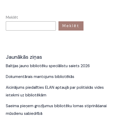
Meklēt
Meklēt
Jaunākās ziņas
Baltijas jauno bibliotēku speciālistu saiets 2026
Dokumentārais mantojums bibliotēkās
Aicinājums piedalīties ELAN aptaujā par politiskās vides
ietekmi uz bibliotēkām
Saeima pieņem grozījumus bibliotēku lomas stiprināšanai
mūsdienu sabiedrībā