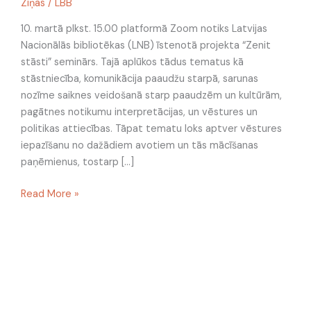
Ziņas
/
LBB
10. martā plkst. 15.00 platformā Zoom notiks Latvijas
Nacionālās bibliotēkas (LNB) īstenotā projekta “Zenit
stāsti” seminārs. Tajā aplūkos tādus tematus kā
stāstniecība, komunikācija paaudžu starpā, sarunas
nozīme saiknes veidošanā starp paaudzēm un kultūrām,
pagātnes notikumu interpretācijas, un vēstures un
politikas attiecības. Tāpat tematu loks aptver vēstures
iepazīšanu no dažādiem avotiem un tās mācīšanas
paņēmienus, tostarp […]
Read More »