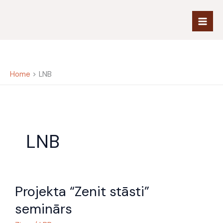
Skip
to
content
Home
LNB
LNB
Projekta
Projekta “Zenit stāsti”
“Zenit
stāsti”
seminārs
seminārs