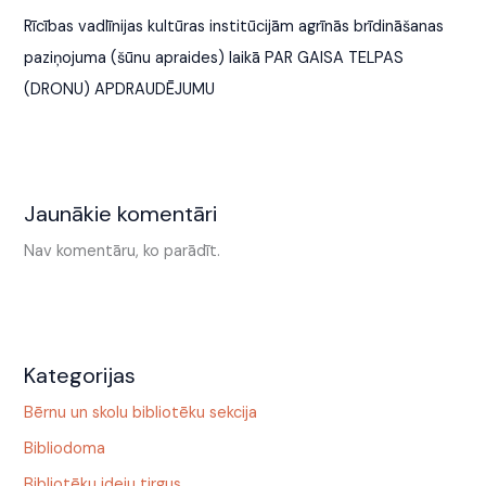
Rīcības vadlīnijas kultūras institūcijām agrīnās brīdināšanas
paziņojuma (šūnu apraides) laikā PAR GAISA TELPAS
(DRONU) APDRAUDĒJUMU
Jaunākie komentāri
Nav komentāru, ko parādīt.
Kategorijas
Bērnu un skolu bibliotēku sekcija
Bibliodoma
Bibliotēku ideju tirgus