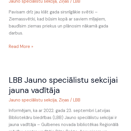
2022
Jauno speciālistu sekcija
,
Ziņas
/
LBB
Pavisam drīz jau klāt gada sirsnīgākie svētki –
Ziemassvētki, kad būsim kopā ar saviem mīļajiem,
baudīsim ziemas priekus un plānosim nākamā gada
darbus.
Read More »
LBB
LBB Jauno speciālistu sekcijai
Jauno
speciālistu
jauna vadītāja
sekcijai
jauna
Jauno speciālistu sekcija
,
Ziņas
/
LBB
vadītāja
Informējam, ka ar 2022. gada 23. septembri Latvijas
Bibliotekāru biedrības (LBB) Jauno speciālistu sekcijai ir
jauna vadītāja – Gulbenes novada bibliotēkas Reģionālā