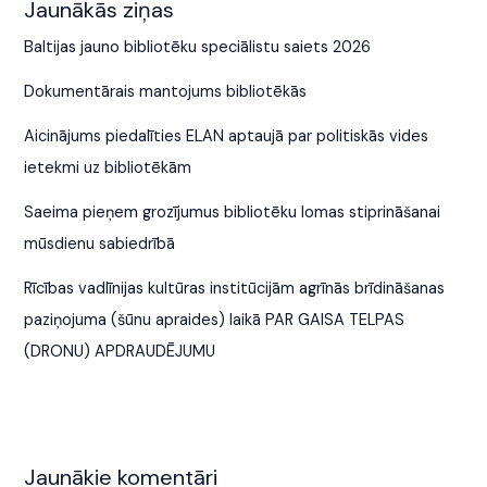
Jaunākās ziņas
Baltijas jauno bibliotēku speciālistu saiets 2026
Dokumentārais mantojums bibliotēkās
Aicinājums piedalīties ELAN aptaujā par politiskās vides
ietekmi uz bibliotēkām
Saeima pieņem grozījumus bibliotēku lomas stiprināšanai
mūsdienu sabiedrībā
Rīcības vadlīnijas kultūras institūcijām agrīnās brīdināšanas
paziņojuma (šūnu apraides) laikā PAR GAISA TELPAS
(DRONU) APDRAUDĒJUMU
Jaunākie komentāri