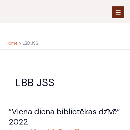
Skip
to
content
Home
LBB JSS
LBB JSS
“Viena
“Viena diena bibliotēkas dzīvē”
diena
bibliotēkas
2022
dzīvē”