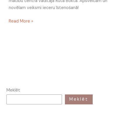
mācību centra vadītāja Rūta Bokta. Apsveicam un
novēlam veiksmi ieceru īstenošanā!
Read More »
Meklēt
Meklēt