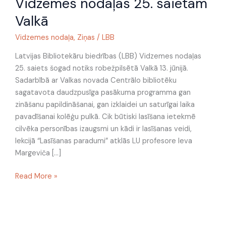
Vidzemes nodaļas 25. saietam
biedrības
Vidzemes
Valkā
nodaļas
Vidzemes nodaļa
,
Ziņas
/
LBB
25.
saietam
Latvijas Bibliotekāru biedrības (LBB) Vidzemes nodaļas
Valkā
25. saiets šogad notiks robežpilsētā Valkā 13. jūnijā.
Sadarbībā ar Valkas novada Centrālo bibliotēku
sagatavota daudzpusīga pasākuma programma gan
zināšanu papildināšanai, gan izklaidei un saturīgai laika
pavadīšanai kolēģu pulkā. Cik būtiski lasīšana ietekmē
cilvēka personības izaugsmi un kādi ir lasīšanas veidi,
lekcijā “Lasīšanas paradumi” atklās LU profesore Ieva
Margeviča […]
Read More »