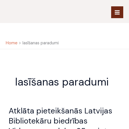
Skip
to
content
Home
lasīšanas paradumi
lasīšanas paradumi
Atklāta
Atklāta pieteikšanās Latvijas
pieteikšanās
Latvijas
Bibliotekāru biedrības
Bibliotekāru