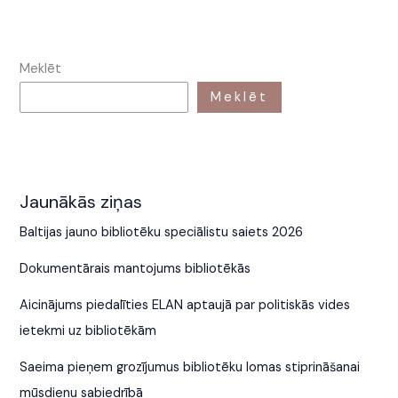
Meklēt
Meklēt
Jaunākās ziņas
Baltijas jauno bibliotēku speciālistu saiets 2026
Dokumentārais mantojums bibliotēkās
Aicinājums piedalīties ELAN aptaujā par politiskās vides
ietekmi uz bibliotēkām
Saeima pieņem grozījumus bibliotēku lomas stiprināšanai
mūsdienu sabiedrībā