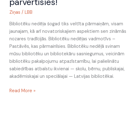
pārvērtīsies!
–
Pastāvēs,
Ziņas
/
LBB
kas
pārvērtīsies!
Bibliotēku nedēļa šogad tiks veltīta pārmaiņām, visam
jaunajam, kā arī novatoriskajiem aspektiem sen zināmās
nozares tradīcijās. Bibliotēku nedēļas vadmotīvs –
Pastāvēs, kas pārmainīsies. Bibliotēku nedēļā svinam
mūsu bibliotēku un bibliotekāru sasniegumus, veicinām
bibliotēku pakalpojumu atpazīstamību, lai palielinātu
sabiedrības atbalstu ikvienai — skolu, bērnu, publiskajai,
akadēmiskajai un speciālajai — Latvijas bibliotēkai.
Read More »