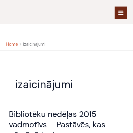
Skip
to
content
Home
izaicinājumi
izaicinājumi
Bibliotēku
Bibliotēku nedēļas 2015
nedēļas
2015
vadmotīvs – Pastāvēs, kas
vadmotīvs