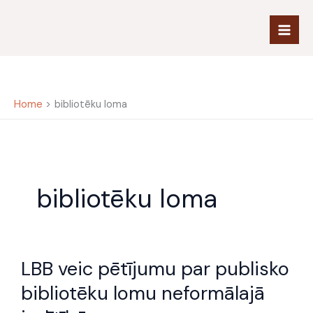
Skip
to
content
Home
bibliotēku loma
bibliotēku loma
LBB
LBB veic pētījumu par publisko
veic
pētījumu
bibliotēku lomu neformālajā
par