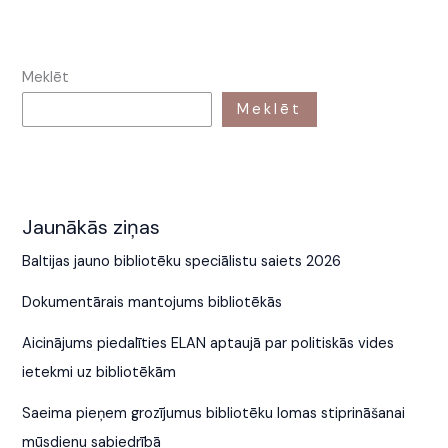
Meklēt
Meklēt
Jaunākās ziņas
Baltijas jauno bibliotēku speciālistu saiets 2026
Dokumentārais mantojums bibliotēkās
Aicinājums piedalīties ELAN aptaujā par politiskās vides
ietekmi uz bibliotēkām
Saeima pieņem grozījumus bibliotēku lomas stiprināšanai
mūsdienu sabiedrībā