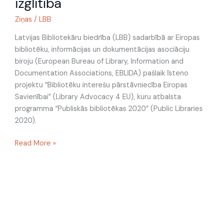
izglītībā
publisko
bibliotēku
Ziņas
/
LBB
lomu
neformālajā
Latvijas Bibliotekāru biedrība (LBB) sadarbībā ar Eiropas
izglītībā
bibliotēku, informācijas un dokumentācijas asociāciju
biroju (European Bureau of Library, Information and
Documentation Associations, EBLIDA) pašlaik īsteno
projektu “Bibliotēku interešu pārstāvniecība Eiropas
Savienībai” (Library Advocacy 4 EU), kuru atbalsta
programma “Publiskās bibliotēkas 2020” (Public Libraries
2020).
Read More »