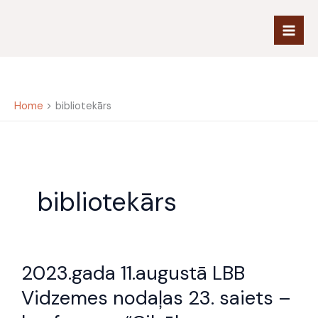
Skip
to
content
Home
bibliotekārs
bibliotekārs
2023.gada
2023.gada 11.augustā LBB
11.augustā
LBB
Vidzemes nodaļas 23. saiets –
Vidzemes