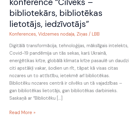
konference “Cilvēks –
nodaļas
23.
bibliotekārs, bibliotēkas
saiets
lietotājs, iedzīvotājs”
–
konference
Konferences
,
Vidzemes nodaļa
,
Ziņas
/
LBB
“Cilvēks
Digitālā transformācija, tehnoloģijas, mākslīgais intelekts,
–
Covid-19 pandēmija un tās sekas, karš Ukrainā,
bibliotekārs,
enerģētikas krīze, globālā klimata krīze pasaulē un daudzi
bibliotēkas
citi apstākļi vakar, šodien un rīt, tāpat kā visas citas
lietotājs,
nozares un to attīstību, ietekmē arī bibliotēkas.
iedzīvotājs”
Bibliotēku nozares centrā ir cilvēks un tā vajadzības –
gan bibliotēkas lietotājs, gan bibliotēkas darbinieks.
Saskaņā ar “Bibliotēku […]
Read More »