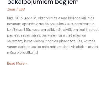
pakalpojumiem bēgļiem
par
bibliotēku
Ziņas
/
LBB
pakalpojumiem
bēgļiem
Rīgā, 2015. gada 13. oktobrī Mēs esam bibliotekāri. Mēs
nevaram apturēt visus šīs pasaules karus, nemierus un
konfliktus. Mēs nevaram atlīdzināt cilvēkiem, kuri ir spiesti
pamest savas mājas, par visām tām ciešanām un
šausmām, kuras viņiem ir nācies pieredzēt. Tas, ko mēs
varam darīt, ir tas, ko mēs mākam darīt vislabāk – atvērt
mūsu bibliotēku […]
Read More »