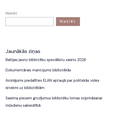
Meklēt
Meklēt
Jaunākās ziņas
Baltijas jauno bibliotēku speciālistu saiets 2026
Dokumentārais mantojums bibliotēkās
Aicinājums piedalīties ELAN aptaujā par politiskās vides
ietekmi uz bibliotēkām
Saeima pieņem grozījumus bibliotēku lomas stiprināšanai
mūsdienu sabiedrībā