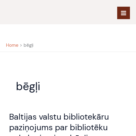
Skip
to
content
Home
bēgļi
bēgļi
Baltijas
Baltijas valstu bibliotekāru
valstu
bibliotekāru
paziņojums par bibliotēku
paziņojums