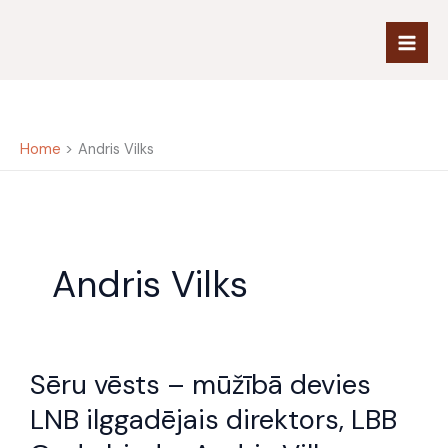
Skip
to
content
Home
Andris Vilks
Andris Vilks
Sēru
Sēru vēsts – mūžībā devies
vēsts
–
LNB ilggadējais direktors, LBB
mūžībā