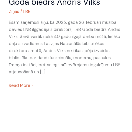
Goda biedrs Andris Vilks
devies
LNB
Ziņas
/
LBB
ilggadējais
direktors,
Esam saņēmuši ziņu, ka 2025. gada 26. februārī mūžībā
LBB
devies LNB ilggadējais direktors, LBB Goda biedrs Andris
Goda
Vilks. Savā vairāk nekā 40 gadu ilgajā darba mūžā, lielāko
biedrs
daļu aizvadīdams Latvijas Nacionālās bibliotēkas
Andris
direktora amatā, Andris Vilks ne tikai spēja izveidot
Vilks
bibliotēku par daudzfunkcionālu, modernu, pasaules
līmeņa iestādi, bet sniegt arī ievērojamu ieguldījumu LBB
atjaunošanā un […]
Read More »