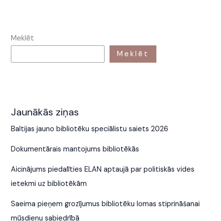
Meklēt
Meklēt
Jaunākās ziņas
Baltijas jauno bibliotēku speciālistu saiets 2026
Dokumentārais mantojums bibliotēkās
Aicinājums piedalīties ELAN aptaujā par politiskās vides
ietekmi uz bibliotēkām
Saeima pieņem grozījumus bibliotēku lomas stiprināšanai
mūsdienu sabiedrībā