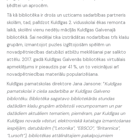
ķēdītei un aprocēm.
Tā kā bibliotēka ir drošs un uzticams sadarbības partneris
skolām, tad, palīdzot Kuldīgas 2. vidusskolai ēkas remonta
laikā, skolēni vienu nedēļu mācījās Kuldīgas Galvenajā
bibliotēkā. Šai nedēļai tika izstrādātas nodarbības trīs klašu
grupām, izmantojot puzles izglītojošām spēlēm un
novadpētniecības datubāzi atbilžu meklēšanai par salikto
attēlu. 2017. gadā Kuldīgas Galvenās bibliotēkas virtuālais
apmeklējums ir pieaudzis par 41 %, un to veicinājusi arī
novadpētniecības materiālu popularizēšana.
Kuldīgas pamatskolas direktore Jana Jansone: “
Kuldīgas
pamatskolai ir cieša sadarbība ar Kuldīgas Galveno
bibliotēku. Bibliotēka sagatavo bibliotekārās stundas
dažādām klašu grupām atbilstoši vecumposmam un par
dažādiem aktuāliem tematiem, piemēram, par Kuldīgas un
Kuldīgas novada vēsturi, elektroniskā kataloga izmantošanas
iespējām, datubāzēm (“Letonika”, “EBSCO”, “Britannica”,
“Lursoft”), bibliotēkas attālinātajiem pakalpojumiem