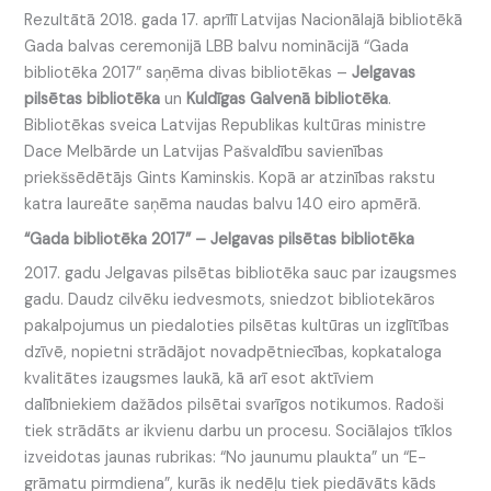
Rezultātā 2018. gada 17. aprīlī Latvijas Nacionālajā bibliotēkā
Gada balvas ceremonijā LBB balvu nominācijā “Gada
bibliotēka 2017” saņēma divas bibliotēkas –
Jelgavas
pilsētas bibliotēka
un
Kuldīgas Galvenā bibliotēka
.
Bibliotēkas sveica Latvijas Republikas kultūras ministre
Dace Melbārde un Latvijas Pašvaldību savienības
priekšsēdētājs Gints Kaminskis. Kopā ar atzinības rakstu
katra laureāte saņēma naudas balvu 140 eiro apmērā.
“Gada bibliotēka 2017” –
Jelgavas pilsētas bibliotēka
2017. gadu Jelgavas pilsētas bibliotēka sauc par izaugsmes
gadu. Daudz cilvēku iedvesmots, sniedzot bibliotekāros
pakalpojumus un piedaloties pilsētas kultūras un izglītības
dzīvē, nopietni strādājot novadpētniecības, kopkataloga
kvalitātes izaugsmes laukā, kā arī esot aktīviem
dalībniekiem dažādos pilsētai svarīgos notikumos. Radoši
tiek strādāts ar ikvienu darbu un procesu. Sociālajos tīklos
izveidotas jaunas rubrikas: “No jaunumu plaukta” un “E-
grāmatu pirmdiena”, kurās ik nedēļu tiek piedāvāts kāds