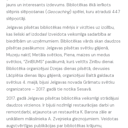
jauns un interesants izdevums. Bibliotēkas ēkā ierīkots
slēpnis slēpņošanas (
Geocaching
) spēlei, kuru atraduši 447
slēpņotāji.
Jelgavas pilsētas bibliotēkas mērķis ir virzīties uz izcilību,
kas lieliski arī izdodas! Izveidota veiksmīga sadarbība ar
biedrībām un uzņēmumiem. Bibliotēkas vārds skan daudzos
pilsētas pasākumos: Jelgavas pilsētas svētku gājienā,
Muzeju naktī, Metāla svētkos, Piena, maizes un medus
svētkos, “ZinīBUMS” pasākumā, kurš veltīts Zinību dienai.
Bibliotēka organizējusi Dzejas dienas pilsētā, devusies
Lāčplēša dienas lāpu gājienā, organizējusi Baltā galdauta
svētkus 4. maijā, bijusi Jelgavas novada Grāmatu svētku
organizatore – 2017. gadā tie notika Sesavā.
2017. gadā Jelgavas pilsētas bibliotēka veiksmīgi strādājusi
daudzos virzienos. Ir bijuši nozīmīgi restaurācijas darbi un
remontdarbi, atjaunota un restaurēta K. Barona zāle ar
unikāliem mākslinieka A. Zvejnieka gleznojumiem. Veidotas
augstvērtīgas publikācijas par bibliotēkas krājumu,