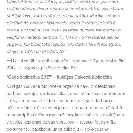
bibliotekāres visos lielakajos pilsētas svētkos ar pavisam
trakām idejām. Piena, maizes un medus svētkos viņas brauc
ar Bibliolaivu, kura taisīta no piena pakām, Metāla svētkos
piedāvā šīs nozares lasāmvielu, veido izstādes, piedāvā
radošus darbiņus. Ļoti patīk veselīgā humora klātbūtne un
vieglums meiteņu darbībā. (..) Un kur nu vēl Dzejas dienas
Jelgavā, kur bibliotēka iegulda lielu darbu, lai pilsēta elpotu
dzeju, redzētu un dzirdētu to.”
Arī Latvijas Bibliotekāru biedrība lepojas ar “Gada bibliotēku
2017” – Jelgavas pilsētas bibliotēku!
“Gada bibliotēka 2017” – Kuldīgas
Galvenā bibliotēka
Kuldīgas Galvenā bibliotēka organizē savu profesionālo
darbību, sekojot profesionālās jomas attīstības tendencēm
Latvijā un pasaulē. Līdztekus daudzpusīgam darbam ar
bērniem bibliotēka ievieš jaunas darba metodes arī darbā
ar novadpētniecības materiāliem, kas ir būtisks ieguldījums
vietējās kopienas dzīvās vēstures – stāstu, fotogrāfiju,
dokumentu, pastkaršu un publikāciju – apkopošanā.