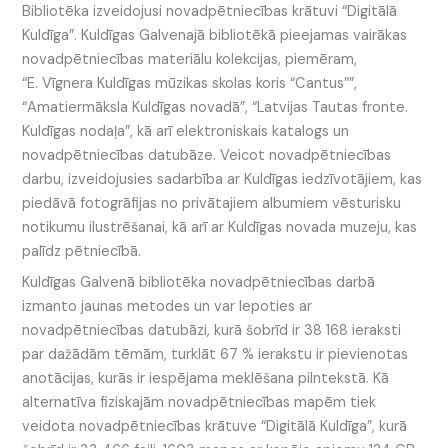
Bibliotēka izveidojusi novadpētniecības krātuvi “Digitālā
Kuldīga”. Kuldīgas Galvenajā bibliotēkā pieejamas vairākas
novadpētniecības materiālu kolekcijas, piemēram,
“E. Vīgnera Kuldīgas mūzikas skolas koris “Cantus””,
“Amatiermāksla Kuldīgas novadā”, “Latvijas Tautas fronte.
Kuldīgas nodaļa”, kā arī elektroniskais katalogs un
novadpētniecības datubāze. Veicot novadpētniecības
darbu, izveidojusies sadarbība ar Kuldīgas iedzīvotājiem, kas
piedāvā fotogrāfijas no privātajiem albumiem vēsturisku
notikumu ilustrēšanai, kā arī ar Kuldīgas novada muzeju, kas
palīdz pētniecībā.
Kuldīgas Galvenā bibliotēka novadpētniecības darbā
izmanto jaunas metodes un var lepoties ar
novadpētniecības datubāzi, kurā šobrīd ir 38 168 ieraksti
par dažādām tēmām, turklāt 67 % ierakstu ir pievienotas
anotācijas, kurās ir iespējama meklēšana pilntekstā. Kā
alternatīva fiziskajām novadpētniecības mapēm tiek
veidota novadpētniecības krātuve “Digitālā Kuldīga”, kurā