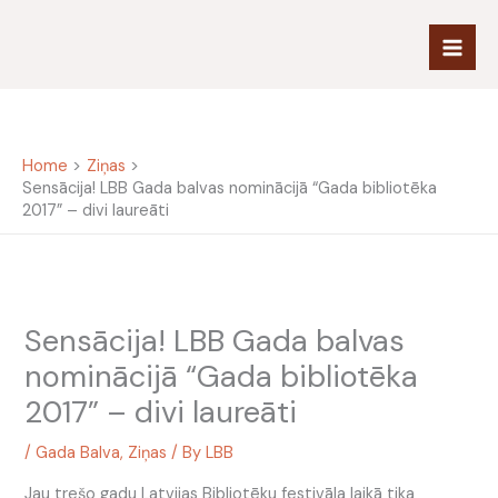
Skip
to
content
Home
Ziņas
Sensācija! LBB Gada balvas nominācijā “Gada bibliotēka
2017” – divi laureāti
Sensācija! LBB Gada balvas
nominācijā “Gada bibliotēka
2017” – divi laureāti
/
Gada Balva
,
Ziņas
/ By
LBB
Jau trešo gadu Latvijas Bibliotēku festivāla laikā tika