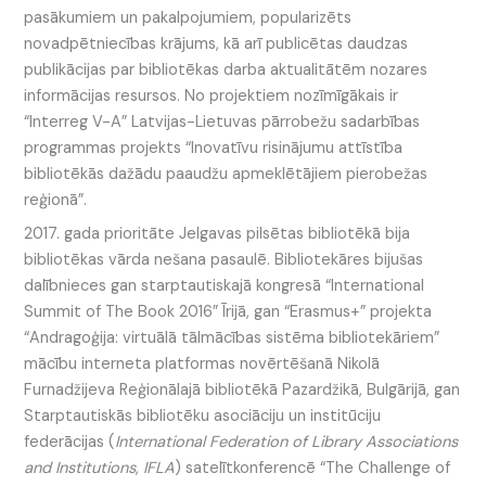
pasākumiem un pakalpojumiem, popularizēts
novadpētniecības krājums, kā arī publicētas daudzas
publikācijas par bibliotēkas darba aktualitātēm nozares
informācijas resursos. No projektiem nozīmīgākais ir
“Interreg V-A” Latvijas-Lietuvas pārrobežu sadarbības
programmas projekts “Inovatīvu risinājumu attīstība
bibliotēkās dažādu paaudžu apmeklētājiem pierobežas
reģionā”.
2017. gada prioritāte Jelgavas pilsētas bibliotēkā bija
bibliotēkas vārda nešana pasaulē. Bibliotekāres bijušas
dalībnieces gan starptautiskajā kongresā “International
Summit of The Book 2016” Īrijā, gan “Erasmus+” projekta
“Andragoģija: virtuālā tālmācības sistēma bibliotekāriem”
mācību interneta platformas novērtēšanā Nikolā
Furnadžijeva Reģionālajā bibliotēkā Pazardžikā, Bulgārijā, gan
Starptautiskās bibliotēku asociāciju un institūciju
federācijas (
International Federation of Library Associations
and Institutions
,
IFLA
) satelītkonferencē “The Challenge of