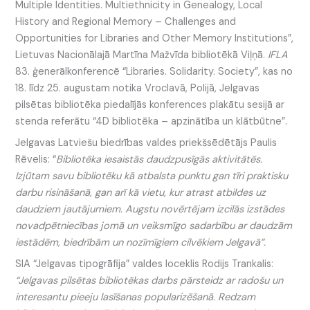
Multiple Identities. Multiethnicity in Genealogy, Local
History and Regional Memory – Challenges and
Opportunities for Libraries and Other Memory Institutions”,
Lietuvas Nacionālajā Martīna Mažvīda bibliotēkā Viļņā.
IFLA
83. ģenerālkonferencē “Libraries. Solidarity. Society”, kas no
18. līdz 25. augustam notika Vroclavā, Polijā, Jelgavas
pilsētas bibliotēka piedalījās konferences plakātu sesijā ar
stenda referātu “4D bibliotēka – apzinātība un klātbūtne”.
Jelgavas Latviešu biedrības valdes priekšsēdētājs Paulis
Rēvelis: “
Bibliotēka iesaistās daudzpusīgās aktivitātēs.
Izjūtam savu bibliotēku kā atbalsta punktu gan tīri praktisku
darbu risināšanā, gan arī kā vietu, kur atrast atbildes uz
daudziem jautājumiem. Augstu novērtējam izcilās izstādes
novadpētniecības jomā un veiksmīgo sadarbību ar daudzām
iestādēm, biedrībām un nozīmīgiem cilvēkiem Jelgavā”.
SIA “Jelgavas tipogrāfija” valdes loceklis Rodijs Trankalis:
“Jelgavas pilsētas bibliotēkas darbs pārsteidz ar radošu un
interesantu pieeju lasīšanas popularizēšanā. Redzam