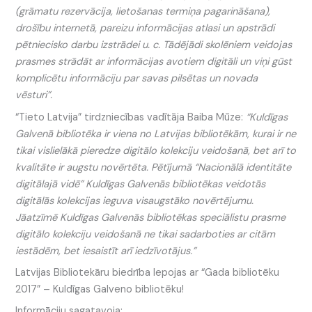
(grāmatu rezervācija, lietošanas termiņa pagarināšana),
drošību internetā, pareizu informācijas atlasi un apstrādi
pētniecisko darbu izstrādei u. c. Tādējādi skolēniem veidojas
prasmes strādāt ar informācijas avotiem digitāli un viņi gūst
komplicētu informāciju par savas pilsētas un novada
vēsturi”.
“Tieto Latvija” tirdzniecības vadītāja Baiba Mūze:
“Kuldīgas
Galvenā bibliotēka ir viena no Latvijas bibliotēkām, kurai ir ne
tikai vislielākā pieredze digitālo kolekciju veidošanā, bet arī to
kvalitāte ir augstu novērtēta. Pētījumā “Nacionālā identitāte
digitālajā vidē” Kuldīgas Galvenās bibliotēkas veidotās
digitālās kolekcijas ieguva visaugstāko novērtējumu.
Jāatzīmē Kuldīgas Galvenās bibliotēkas speciālistu prasme
digitālo kolekciju veidošanā ne tikai sadarboties ar citām
iestādēm, bet iesaistīt arī iedzīvotājus.”
Latvijas Bibliotekāru biedrība lepojas ar “Gada bibliotēku
2017” – Kuldīgas Galveno bibliotēku!
Informāciju sagatavoja: