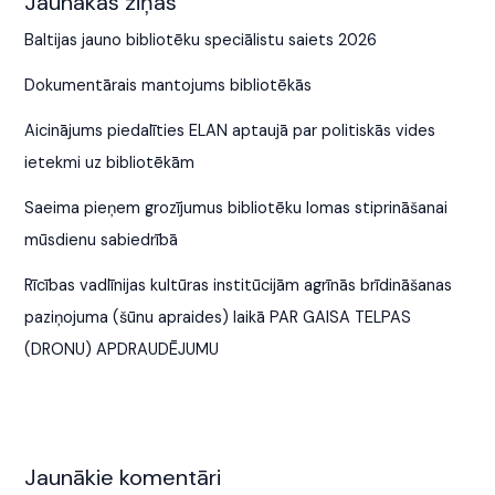
Jaunākās ziņas
Baltijas jauno bibliotēku speciālistu saiets 2026
Dokumentārais mantojums bibliotēkās
Aicinājums piedalīties ELAN aptaujā par politiskās vides
ietekmi uz bibliotēkām
Saeima pieņem grozījumus bibliotēku lomas stiprināšanai
mūsdienu sabiedrībā
Rīcības vadlīnijas kultūras institūcijām agrīnās brīdināšanas
paziņojuma (šūnu apraides) laikā PAR GAISA TELPAS
(DRONU) APDRAUDĒJUMU
Jaunākie komentāri