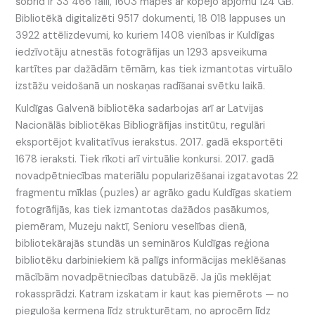
šobrīd ir 33 466 faili, 1603 mapes ar kopējo apjomu 124 GB.
Bibliotēkā digitalizēti 9517 dokumenti, 18 018 lappuses un
3922 attēlizdevumi, ko kuriem 1408 vienības ir Kuldīgas
iedzīvotāju atnestās fotogrāfijas un 1293 apsveikuma
kartītes par dažādām tēmām, kas tiek izmantotas virtuālo
izstāžu veidošanā un noskaņas radīšanai svētku laikā.
Kuldīgas Galvenā bibliotēka sadarbojas arī ar Latvijas
Nacionālās bibliotēkas Bibliogrāfijas institūtu, regulāri
eksportējot kvalitatīvus ierakstus. 2017. gadā eksportēti
1678 ieraksti. Tiek rīkoti arī virtuālie konkursi. 2017. gadā
novadpētniecības materiālu popularizēšanai izgatavotas 22
fragmentu mīklas (puzles) ar agrāko gadu Kuldīgas skatiem
fotogrāfijās, kas tiek izmantotas dažādos pasākumos,
piemēram, Muzeju naktī, Senioru veselības dienā,
bibliotekārajās stundās un semināros Kuldīgas reģiona
bibliotēku darbiniekiem kā palīgs informācijas meklēšanas
mācībām novadpētniecības datubāzē. Ja jūs meklējat
rokassprādzi. Katram izskatam ir kaut kas piemērots — no
pieguļoša ķermeņa līdz strukturētam, no aprocēm līdz