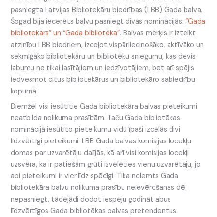
pasniegta Latvijas Bibliotekāru biedrības (LBB) Gada balva.
Šogad bija iecerēts balvu pasniegt divās nominācijās:
“Gada
bibliotekārs” un “Gada bibliotēka”
. Balvas mērķis ir izteikt
atzinību LBB biedriem, izceļot vispārliecinošāko, aktīvāko un
sekmīgāko bibliotekāru un bibliotēku sniegumu, kas devis
labumu ne tikai lasītājiem un iedzīvotājiem, bet arī spējis
iedvesmot citus bibliotekārus un bibliotekāro sabiedrību
kopumā.
Diemžēl visi iesūtītie Gada bibliotekāra balvas pieteikumi
neatbilda nolikuma prasībām. Taču Gada bibliotēkas
nominācijā iesūtīto pieteikumu vidū īpaši izcēlās divi
līdzvērtīgi pieteikumi. LBB Gada balvas komisijas locekļu
domas par uzvarētāju dalījās, kā arī visi komisijas locekļi
uzsvēra, ka ir patiešām grūti izvēlēties vienu uzvarētāju, jo
abi pieteikumi ir vienlīdz spēcīgi. Tika nolemts Gada
bibliotekāra balvu nolikuma prasību neievērošanas dēļ
nepasniegt, tādējādi dodot iespēju godināt abus
līdzvērtīgos Gada bibliotēkas balvas pretendentus.