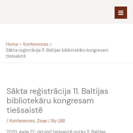
Skip
to
content
Home
Konferences
Sākta reģistrācija 11. Baltijas bibliotekāru kongresam
tiešsaistē
Sākta reģistrācija 11. Baltijas
bibliotekāru kongresam
tiešsaistē
/
Konferences
,
Ziņas
/ By
LBB
2020. gada 22. oktobrī tiešsaistē notiks 11. Baltijas