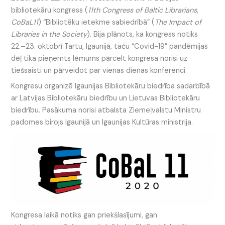
bibliotekāru kongress (
11th Congress of Baltic Librarians
,
CoBaL11
) “Bibliotēku ietekme sabiedrībā” (
The Impact of
Libraries in the Society
). Bija plānots, ka kongress notiks
22.–23. oktobrī Tartu, Igaunijā, taču “Covid-19” pandēmijas
dēļ tika pieņemts lēmums pārcelt kongresa norisi uz
tiešsaisti un pārveidot par vienas dienas konferenci.
Kongresu organizē Igaunijas Bibliotekāru biedrība sadarbībā
ar Latvijas Bibliotekāru biedrību un Lietuvas Bibliotekāru
biedrību. Pasākuma norisi atbalsta Ziemeļvalstu Ministru
padomes birojs Igaunijā un Igaunijas Kultūras ministrija.
Kongresa laikā notiks gan priekšlasījumi, gan