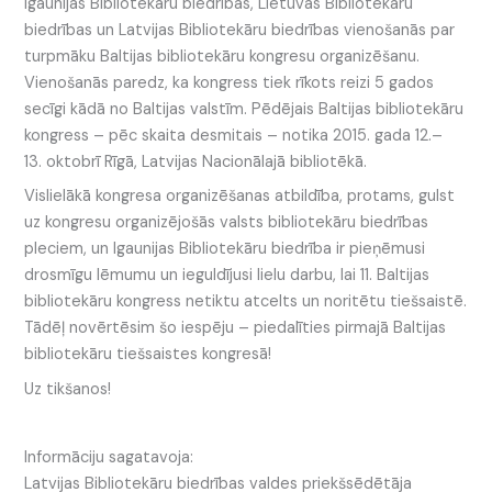
Igaunijas Bibliotekāru biedrības, Lietuvas Bibliotekāru
biedrības un Latvijas Bibliotekāru biedrības vienošanās par
turpmāku Baltijas bibliotekāru kongresu organizēšanu.
Vienošanās paredz, ka kongress tiek rīkots reizi 5 gados
secīgi kādā no Baltijas valstīm. Pēdējais Baltijas bibliotekāru
kongress – pēc skaita desmitais – notika 2015. gada 12.–
13. oktobrī Rīgā, Latvijas Nacionālajā bibliotēkā.
Vislielākā kongresa organizēšanas atbildība, protams, gulst
uz kongresu organizējošās valsts bibliotekāru biedrības
pleciem, un Igaunijas Bibliotekāru biedrība ir pieņēmusi
drosmīgu lēmumu un ieguldījusi lielu darbu, lai 11. Baltijas
bibliotekāru kongress netiktu atcelts un noritētu tiešsaistē.
Tādēļ novērtēsim šo iespēju – piedalīties pirmajā Baltijas
bibliotekāru tiešsaistes kongresā!
Uz tikšanos!
Informāciju sagatavoja:
Latvijas Bibliotekāru biedrības valdes priekšsēdētāja