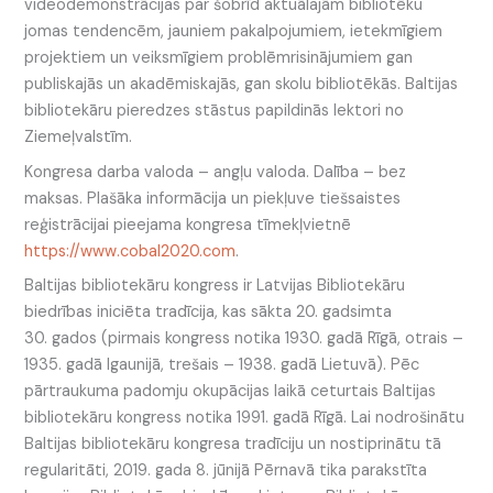
videodemonstrācijas par šobrīd aktuālajām bibliotēku
jomas tendencēm, jauniem pakalpojumiem, ietekmīgiem
projektiem un veiksmīgiem problēmrisinājumiem gan
publiskajās un akadēmiskajās, gan skolu bibliotēkās. Baltijas
bibliotekāru pieredzes stāstus papildinās lektori no
Ziemeļvalstīm.
Kongresa darba valoda – angļu valoda. Dalība – bez
maksas. Plašāka informācija un piekļuve tiešsaistes
reģistrācijai pieejama kongresa tīmekļvietnē
https://www.cobal2020.com
.
Baltijas bibliotekāru kongress ir Latvijas Bibliotekāru
biedrības iniciēta tradīcija, kas sākta 20. gadsimta
30. gados (pirmais kongress notika 1930. gadā Rīgā, otrais –
1935. gadā Igaunijā, trešais – 1938. gadā Lietuvā). Pēc
pārtraukuma padomju okupācijas laikā ceturtais Baltijas
bibliotekāru kongress notika 1991. gadā Rīgā. Lai nodrošinātu
Baltijas bibliotekāru kongresa tradīciju un nostiprinātu tā
regularitāti, 2019. gada 8. jūnijā Pērnavā tika parakstīta