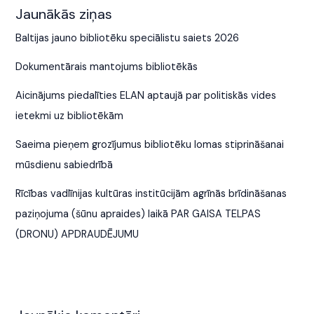
Jaunākās ziņas
Baltijas jauno bibliotēku speciālistu saiets 2026
Dokumentārais mantojums bibliotēkās
Aicinājums piedalīties ELAN aptaujā par politiskās vides
ietekmi uz bibliotēkām
Saeima pieņem grozījumus bibliotēku lomas stiprināšanai
mūsdienu sabiedrībā
Rīcības vadlīnijas kultūras institūcijām agrīnās brīdināšanas
paziņojuma (šūnu apraides) laikā PAR GAISA TELPAS
(DRONU) APDRAUDĒJUMU