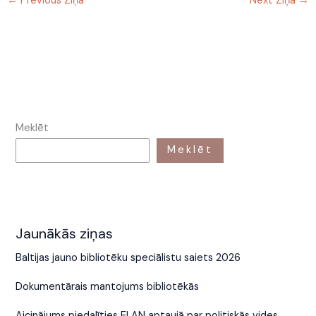
←
Previous Ziņa
Next Ziņa
→
Meklēt
Meklēt
Jaunākās ziņas
Baltijas jauno bibliotēku speciālistu saiets 2026
Dokumentārais mantojums bibliotēkās
Aicinājums piedalīties ELAN aptaujā par politiskās vides