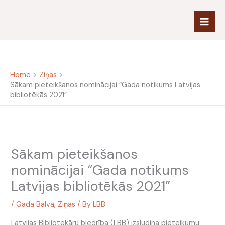
Skip
to
content
Home
Ziņas
Sākam pieteikšanos nominācijai “Gada notikums Latvijas
bibliotēkās 2021”
Sākam pieteikšanos
nominācijai “Gada notikums
Latvijas bibliotēkās 2021”
/
Gada Balva
,
Ziņas
/ By
LBB
Latvijas Bibliotekāru biedrība (LBB) izsludina pieteikumu