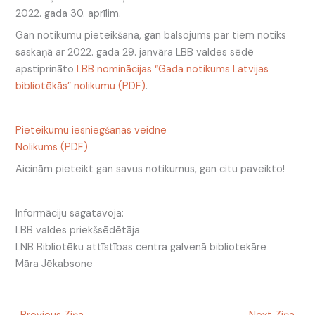
2022. gada 30. aprīlim.
Gan notikumu pieteikšana, gan balsojums par tiem notiks
saskaņā ar 2022. gada 29. janvāra LBB valdes sēdē
apstiprināto
LBB nominācijas “Gada notikums Latvijas
bibliotēkās” nolikumu (PDF)
.
Pieteikumu iesniegšanas veidne
Nolikums (PDF)
Aicinām pieteikt gan savus notikumus, gan citu paveikto!
Informāciju sagatavoja:
LBB valdes priekšsēdētāja
LNB Bibliotēku attīstības centra galvenā bibliotekāre
Māra Jēkabsone