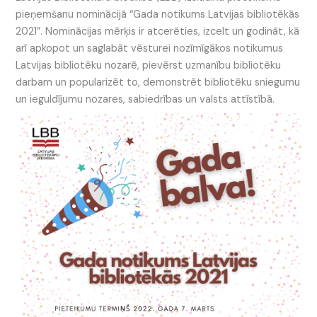
pieņemšanu nominācijā “Gada notikums Latvijas bibliotēkās
2021”. Nominācijas mērķis ir atcerēties, izcelt un godināt, kā
arī apkopot un saglabāt vēsturei nozīmīgākos notikumus
Latvijas bibliotēku nozarē, pievērst uzmanību bibliotēku
darbam un popularizēt to, demonstrēt bibliotēku sniegumu
un ieguldījumu nozares, sabiedrības un valsts attīstībā.