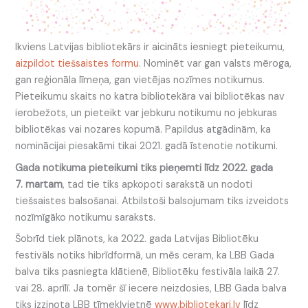
Ikviens Latvijas bibliotekārs ir aicināts iesniegt pieteikumu,
aizpildot tiešsaistes formu
. Nominēt var gan valsts mēroga,
gan reģionāla līmeņa, gan vietējas nozīmes notikumus.
Pieteikumu skaits no katra bibliotekāra vai bibliotēkas nav
ierobežots, un pieteikt var jebkuru notikumu no jebkuras
bibliotēkas vai nozares kopumā. Papildus atgādinām, ka
nominācijai piesakāmi tikai 2021. gadā īstenotie notikumi.
Gada notikuma pieteikumi tiks pieņemti līdz 2022. gada
7. martam
, tad tie tiks apkopoti sarakstā un nodoti
tiešsaistes balsošanai. Atbilstoši balsojumam tiks izveidots
nozīmīgāko notikumu saraksts.
Šobrīd tiek plānots, ka 2022. gada Latvijas Bibliotēku
festivāls notiks hibrīdformā, un mēs ceram, ka LBB Gada
balva tiks pasniegta klātienē, Bibliotēku festivāla laikā 27.
vai 28. aprīlī. Ja tomēr šī iecere neizdosies, LBB Gada balva
tiks izziņota LBB tīmekļvietnē
www.bibliotekari.lv
līdz