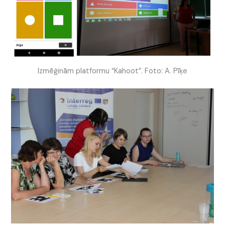
Izmēģinām platformu “Kahoot”. Foto: A. Pīķe