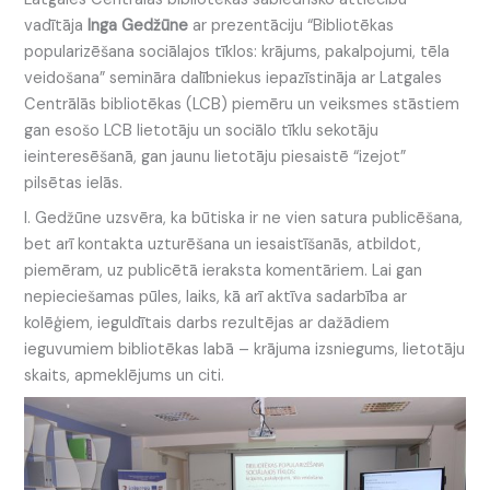
vadītāja
Inga Gedžūne
ar prezentāciju “Bibliotēkas
popularizēšana sociālajos tīklos: krājums, pakalpojumi, tēla
veidošana” semināra dalībniekus iepazīstināja ar Latgales
Centrālās bibliotēkas (LCB) piemēru un veiksmes stāstiem
gan esošo LCB lietotāju un sociālo tīklu sekotāju
ieinteresēšanā, gan jaunu lietotāju piesaistē “izejot”
pilsētas ielās.
I. Gedžūne uzsvēra, ka būtiska ir ne vien satura publicēšana,
bet arī kontakta uzturēšana un iesaistīšanās, atbildot,
piemēram, uz publicētā ieraksta komentāriem. Lai gan
nepieciešamas pūles, laiks, kā arī aktīva sadarbība ar
kolēģiem, ieguldītais darbs rezultējas ar dažādiem
ieguvumiem bibliotēkas labā – krājuma izsniegums, lietotāju
skaits, apmeklējums un citi.