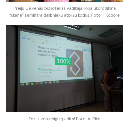
Preiļu Galvenās bibliotēkas vadītāja Ilona Skorodihina
“skenē” semināra dalībnieku atbilžu kodus. Foto: I. Kodore
Tests veiksmīgi izpildīts! Foto: A. Pīķe