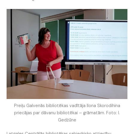
Preiļu Galvenās bibliotēkas vadītāja Ilona Skorodihina
priecājas par dāvanu bibliotēkai – grāmatām. Foto: I.
Gedžūne
Latgales Centrālās bibliotēkas sabiedrisko attiecību