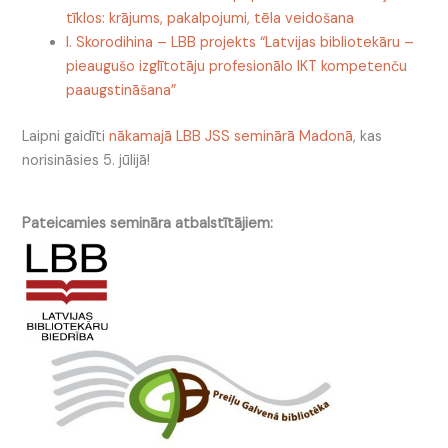
tīklos: krājums, pakalpojumi, tēla veidošana
I. Skorodihina – LBB projekts “Latvijas bibliotekāru –
pieaugušo izglītotāju profesionālo IKT kompetenču
paaugstināšana”
Laipni gaidīti
nākamajā LBB JSS seminārā Madonā
, kas
norisināsies 5. jūlijā!
Pateicamies semināra atbalstītājiem: