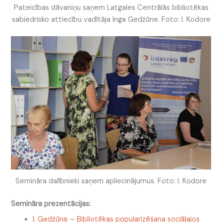
Pateicības dāvaniņu saņem Latgales Centrālās bibliotēkas
sabiedrisko attiecību vadītāja Inga Gedžūne. Foto: I. Kodore
Semināra dalībnieki saņem apliecinājumus. Foto: I. Kodore
Semināra prezentācijas:
I. Gedžūne – Bibliotēkas popularizēšana sociālajos