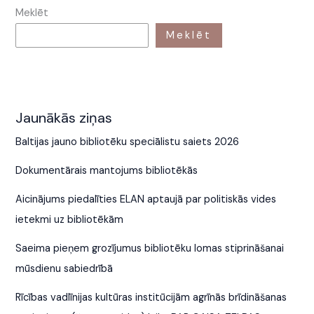
Meklēt
Meklēt
Jaunākās ziņas
Baltijas jauno bibliotēku speciālistu saiets 2026
Dokumentārais mantojums bibliotēkās
Aicinājums piedalīties ELAN aptaujā par politiskās vides
ietekmi uz bibliotēkām
Saeima pieņem grozījumus bibliotēku lomas stiprināšanai
mūsdienu sabiedrībā
Rīcības vadlīnijas kultūras institūcijām agrīnās brīdināšanas