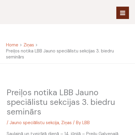
Skip
to
content
Home
Ziņas
Preiļos notika LBB Jauno speciālistu sekcijas 3. biedru
seminārs
Preiļos notika LBB Jauno
speciālistu sekcijas 3. biedru
seminārs
/
Jauno speciālistu sekcija
,
Ziņas
/ By
LBB
Saulainā un tveicīgā dienā – 14. jūnijā – Preiļu Galvenajā