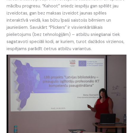
mācību progresu. “Kahoot” sniedz iespēju gan spēlēt jau
izveidotas, gan bez maksas izveidot jaunas spēles
interaktīvā veidā, kas būtu īpaši saistošs bērniem un
jauniešiem. Savukārt “Plickers” ir visvienkāršākais
pielietojums (bez tehnoloģijām) – atbilžu sniegšanai tiek
sagatavoti speciāli kodi, ar kuriem, turot dažādos virzienos,
iespējams parādīt četrus atbilžu variantus.