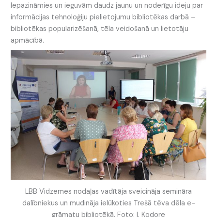
Iepazināmies un ieguvām daudz jaunu un noderīgu ideju par
informācijas tehnoloģiju pielietojumu bibliotēkas darbā –
bibliotēkas popularizēšanā, tēla veidošanā un lietotāju
apmācībā.
LBB Vidzemes nodaļas vadītāja sveicināja semināra
dalībniekus un mudināja ielūkoties Trešā tēva dēla e-
grāmatu bibliotēkā. Foto: I. Kodore