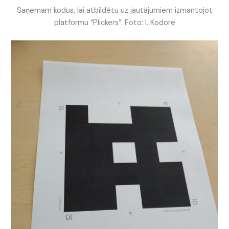
Saņemam kodus, lai atbildētu uz jautājumiem izmantojot
platformu “Plickers”. Foto: I. Kodore