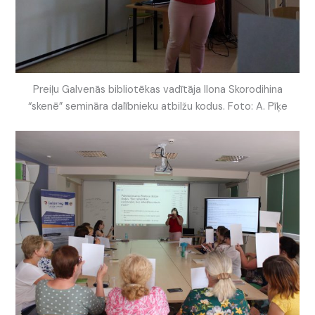
Preiļu Galvenās bibliotēkas vadītāja Ilona Skorodihina
“skenē” semināra dalībnieku atbilžu kodus. Foto: A. Pīķe