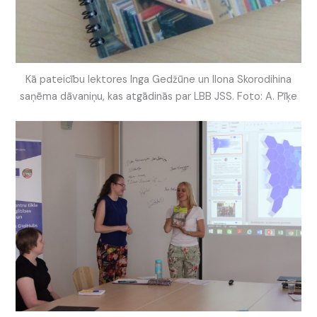
Kā pateicību lektores Inga Gedžūne un Ilona Skorodihina
saņēma dāvaniņu, kas atgādinās par LBB JSS. Foto: A. Pīķe