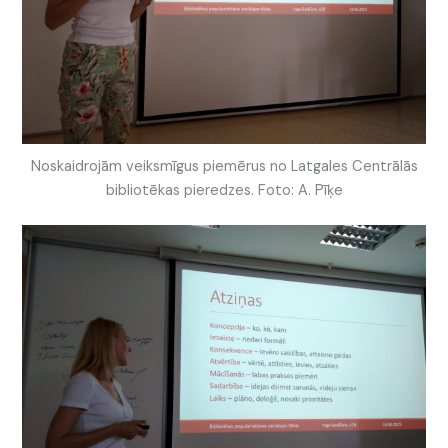
Noskaidrojām veiksmīgus piemērus no Latgales Centrālās
bibliotēkas pieredzes. Foto: A. Pīķe