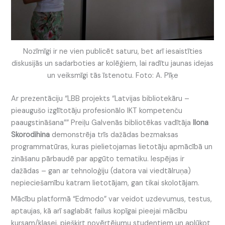
Nozīmīgi ir ne vien publicēt saturu, bet arī iesaistīties
diskusijās un sadarboties ar kolēģiem, lai radītu jaunas idejas
un veiksmīgi tās īstenotu. Foto: A. Pīķe
Ar prezentāciju “LBB projekts “Latvijas bibliotekāru –
pieaugušo izglītotāju profesionālo IKT kompetenču
paaugstināšana”” Preiļu Galvenās bibliotēkas vadītāja
Ilona
Skorodihina
demonstrēja trīs dažādas bezmaksas
programmatūras, kuras pielietojamas lietotāju apmācībā un
zināšanu pārbaudē par apgūto tematiku. Iespējas ir
dažādas – gan ar tehnoloģiju (datora vai viedtālruņa)
nepieciešamību katram lietotājam, gan tikai skolotājam.
Mācību platformā “Edmodo” var veidot uzdevumus, testus,
aptaujas, kā arī saglabāt failus kopīgai pieejai mācību
kursam/klasei, piešķirt novērtējumu studentiem un aplūkot