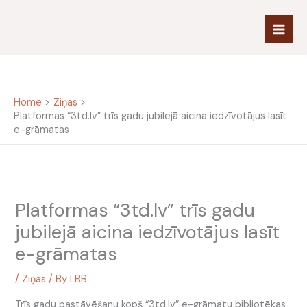
Skip
to
content
Home
Ziņas
Platformas “3td.lv” trīs gadu jubilejā aicina iedzīvotājus lasīt
e-grāmatas
Platformas “3td.lv” trīs gadu
jubilejā aicina iedzīvotājus lasīt
e-grāmatas
/
Ziņas
/ By
LBB
Trīs gadu pastāvēšanu kopš “3td.lv” e-grāmatu bibliotēkas