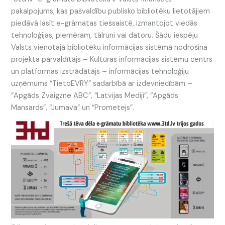
pakalpojums, kas pašvaldību publisko bibliotēku lietotājiem
piedāvā lasīt e-grāmatas tiešsaistē, izmantojot viedās
tehnoloģijas, piemēram, tālruni vai datoru. Šādu iespēju
Valsts vienotajā bibliotēku informācijas sistēmā nodrošina
projekta pārvaldītājs – Kultūras informācijas sistēmu centrs
un platformas izstrādātājs – informācijas tehnoloģiju
uzņēmums “TietoEVRY” sadarbībā ar izdevniecībām –
“Apgāds Zvaigzne ABC”, “Latvijas Mediji”, “Apgāds
Mansards”, “Jumava” un “Prometejs”.