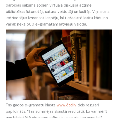
darbības sākuma šodien virtuālā diskusijā atzīmē
bibliotēkas īstenotāji, satura veidotāji un lasītāji. Viņi aicina
iedzīvotājus izmantot iespēju, lai tiešsaistē lasītu kādu no
vairāk nekā 500 e-grāmatām latviešu valodā.
Trīs gados e-grāmatu klāsts
www.3td.lv
ticis regulāri
papildināts. “Tas summējas skaistā rezultātā, ko var mērīt
gan bibliotēkā pieejamo grāmatu, gan aizvien augošajā