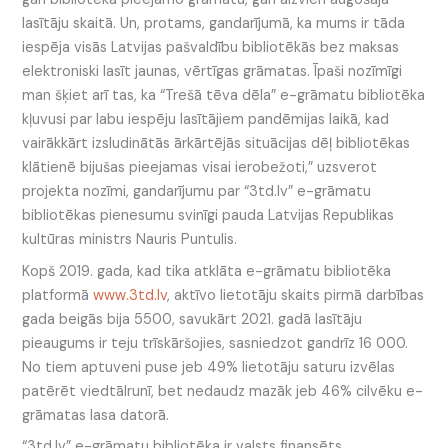
lasītāju skaitā. Un, protams, gandarījumā, ka mums ir tāda
iespēja visās Latvijas pašvaldību bibliotēkās bez maksas
elektroniski lasīt jaunas, vērtīgas grāmatas. Īpaši nozīmīgi
man šķiet arī tas, ka “Trešā tēva dēla” e-grāmatu bibliotēka
kļuvusi par labu iespēju lasītājiem pandēmijas laikā, kad
vairākkārt izsludinātās ārkārtējās situācijas dēļ bibliotēkas
klātienē bijušas pieejamas visai ierobežoti,” uzsverot
projekta nozīmi, gandarījumu par “3td.lv” e-grāmatu
bibliotēkas pienesumu svinīgi pauda Latvijas Republikas
kultūras ministrs Nauris Puntulis.
Kopš 2019. gada, kad tika atklāta e-grāmatu bibliotēka
platformā
www.3td.lv
, aktīvo lietotāju skaits pirmā darbības
gada beigās bija 5500, savukārt 2021. gadā lasītāju
pieaugums ir teju trīskāršojies, sasniedzot gandrīz 16 000.
No tiem aptuveni puse jeb 49% lietotāju saturu izvēlas
patērēt viedtālrunī, bet nedaudz mazāk jeb 46% cilvēku e-
grāmatas lasa datorā.
“3td.lv” e-grāmatu bibliotēka ir valsts finansēts