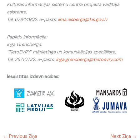
Kultūras informācijas sistēmu centra projekta vadītāja
asistente,
Tel. 67844902, e-pasts:
ilma.elsberga@kis.gov.lv
Papildu informācija:
Inga Grencberga,
“TietoEVRY” mārketinga un komunikācijas speciāliste,
Tel. 26710732, e-pasts:
inga.grencberga@tietoevry.com
Iesaistītās izdevniecības:
←
Previous Ziņa
Next Ziņa
→