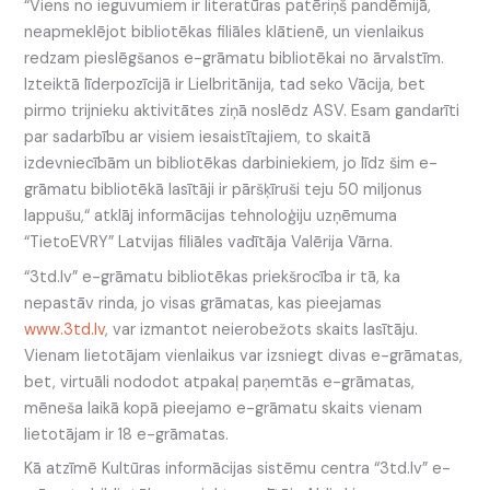
“Viens no ieguvumiem ir literatūras patēriņš pandēmijā,
neapmeklējot bibliotēkas filiāles klātienē, un vienlaikus
redzam pieslēgšanos e-grāmatu bibliotēkai no ārvalstīm.
Izteiktā līderpozīcijā ir Lielbritānija, tad seko Vācija, bet
pirmo trijnieku aktivitātes ziņā noslēdz ASV. Esam gandarīti
par sadarbību ar visiem iesaistītajiem, to skaitā
izdevniecībām un bibliotēkas darbiniekiem, jo līdz šim e-
grāmatu bibliotēkā lasītāji ir pāršķīruši teju 50 miljonus
lappušu,“ atklāj informācijas tehnoloģiju uzņēmuma
“TietoEVRY” Latvijas filiāles vadītāja Valērija Vārna.
“3td.lv” e-grāmatu bibliotēkas priekšrocība ir tā, ka
nepastāv rinda, jo visas grāmatas, kas pieejamas
www.3td.lv
, var izmantot neierobežots skaits lasītāju.
Vienam lietotājam vienlaikus var izsniegt divas e-grāmatas,
bet, virtuāli nododot atpakaļ paņemtās e-grāmatas,
mēneša laikā kopā pieejamo e-grāmatu skaits vienam
lietotājam ir 18 e-grāmatas.
Kā atzīmē Kultūras informācijas sistēmu centra “3td.lv” e-