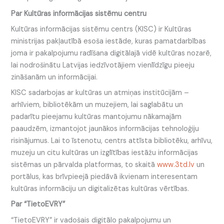
Par Kultūras informācijas sistēmu centru
Kultūras informācijas sistēmu centrs (KISC) ir Kultūras
ministrijas pakļautībā esoša iestāde, kuras pamatdarbības
joma ir pakalpojumu radīšana digitālajā vidē kultūras nozarē,
lai nodrošinātu Latvijas iedzīvotājiem vienlīdzīgu pieeju
zināšanām un informācijai.
KISC sadarbojas ar kultūras un atmiņas institūcijām –
arhīviem, bibliotēkām un muzejiem, lai saglabātu un
padarītu pieejamu kultūras mantojumu nākamajām
paaudzēm, izmantojot jaunākos informācijas tehnoloģiju
risinājumus. Lai to īstenotu, centrs attīsta bibliotēku, arhīvu,
muzeju un citu kultūras un izglītības iestāžu informācijas
sistēmas un pārvalda platformas, to skaitā
www.3td.lv
un
portālus, kas brīvpieejā piedāvā ikvienam interesentam
kultūras informāciju un digitalizētas kultūras vērtības.
Par “TietoEVRY”
“TietoEVRY” ir vadošais digitālo pakalpojumu un