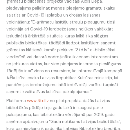
grāmatu bibliotēkas projekta vadītājs Aldis Liepa,
piedāvājums palielināt mēnesī pieejamo grāmatu skaitu
saistīts ar Covid-19 izplatību un drošas lasīšanas
veicināšanu: ”E-grāmatu lasītāju strauju pieaugumu tieši
veicināja arī Covid-19 ierobežošanas nolūkos vairākkārt
izsludinātā ārkārtējā situācija, kuras laikā tika slēgtas
publiskās bibliotēkas, tādējādi liedzot lasītājiem saņemt
grāmatas klātienē, kamēr piekļuve “3td.lv” e-bibliotēkai
viedierīcē vai datorā nodrošināta ikvienam interesentam
no jebkuras vietas, kur vien pieejams interneta pieslēgums.
Tādēļ šis ir arī viens no resursiem, ko informatīvajā kampaņā
#Ēkultūra iesaka Latvijas Republikas Kultūras ministrija, lai
pandēmijas ierobežojumu laikā iedzīvotāji varētu turpināt
saņemt kvalitatīvus kultūras pakalpojumus.”
Platforma
www.3td.lv
no pilotprojekta dažās Latvijas
bibliotēkās pēdējo triju gadu laikā ir izaugusi par e-
pakalpojumu, kas bibliotekāru vērtējumā par 2019. gadu
saņēma apbalvojumu “Gada notikums Latvijas bibliotēkās”,
kura pasniegšanu ik gadu rīko Latvijas Bibliotekāru biedrība.