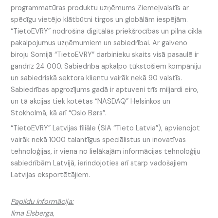
programmatūras produktu uzņēmums Ziemeļvalstīs ar
spēcīgu vietējo klātbūtni tirgos un globālām iespējām.
“TietoEVRY” nodrošina digitālās priekšrocības un pilna cikla
pakalpojumus uzņēmumiem un sabiedrībai. Ar galveno
biroju Somijā “TietoEVRY” darbinieku skaits visā pasaulē ir
gandrīz 24 000. Sabiedrība apkalpo tūkstošiem kompāniju
un sabiedriskā sektora klientu vairāk nekā 90 valstīs.
Sabiedrības apgrozījums gadā ir aptuveni trīs miljardi eiro,
un tā akcijas tiek kotētas “NASDAQ” Helsinkos un
Stokholmā, kā arī “Oslo Børs”.
“TietoEVRY” Latvijas filiāle (SIA “Tieto Latvia”), apvienojot
vairāk nekā 1000 talantīgus speciālistus un inovatīvas
tehnoloģijas, ir viena no lielākajām informācijas tehnoloģiju
sabiedrībām Latvijā, ierindojoties arī starp vadošajiem
Latvijas eksportētājiem.
Papildu informācija:
Ilma Elsberga,