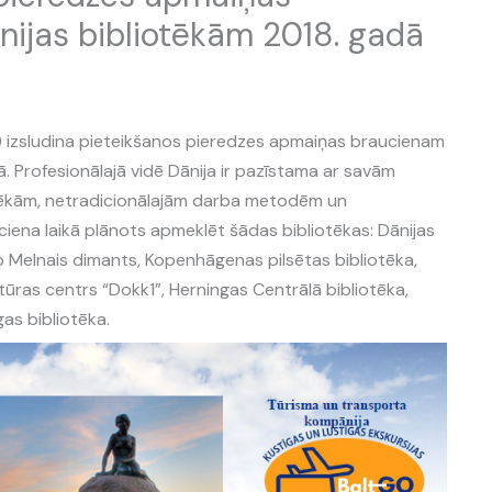
ijas bibliotēkām 2018. gadā
BB) izsludina pieteikšanos pieredzes apmaiņas braucienam
ā. Profesionālajā vidē Dānija ir pazīstama ar savām
tēkām, netradicionālajām darba metodēm un
iena laikā plānots apmeklēt šādas bibliotēkas: Dānijas
eb Melnais dimants, Kopenhāgenas pilsētas bibliotēka,
tūras centrs “Dokk1”, Herningas Centrālā bibliotēka,
as bibliotēka.