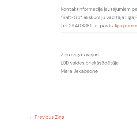
Kontaktinformācija jautājumiem pa
“Balt-Go” ekskursiju vadītāja Līg
tel. 29408385, e-pasts:
liga.pomm
Ziņu sagatavojusi:
LBB valdes priekšsēdētāja
Māra Jēkabsone
←
Previous Ziņa