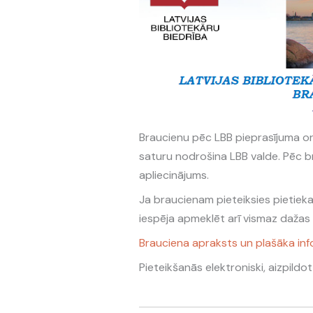
Braucienu pēc LBB pieprasījuma or
saturu nodrošina LBB valde. Pēc b
apliecinājums.
Ja braucienam pieteiksies pietieka
iespēja apmeklēt arī vismaz dažas
Brauciena apraksts un plašāka inf
Pieteikšanās elektroniski, aizpildo