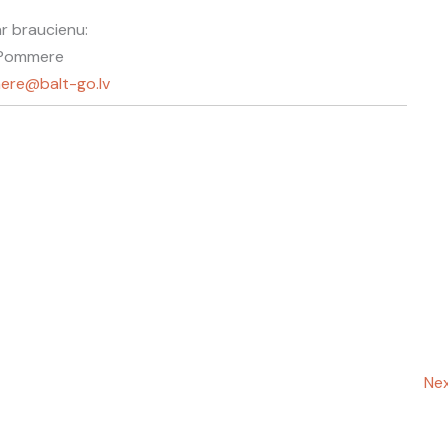
r braucienu:
a Pommere
ere@balt-go.lv
Nex