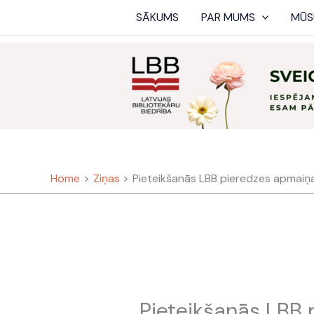
Skip
SĀKUMS
PAR MUMS
MŪS
to
content
Home
Ziņas
Pieteikšanās LBB pieredzes apmaiņ
Pieteikšanās LBB