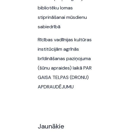
bibliotēku lomas
stiprināšanai mūsdienu
sabiedrībā
Rīcības vadlīnijas kultūras
institūcijām agrīnās
brīdināšanas paziņojuma
(šūnu apraides) laikā PAR
GAISA TELPAS (DRONU)
APDRAUDĒJUMU
Jaunākie