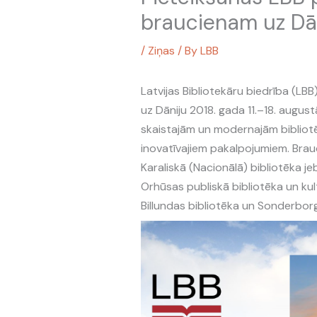
braucienam uz Dān
/
Ziņas
/ By
LBB
Latvijas Bibliotekāru biedrība (L
uz Dāniju 2018. gada 11.–18. august
skaistajām un modernajām biblio
inovatīvajiem pakalpojumiem. Brauc
Karaliskā (Nacionālā) bibliotēka j
Orhūsas publiskā bibliotēka un kul
Billundas bibliotēka un Sonderborg