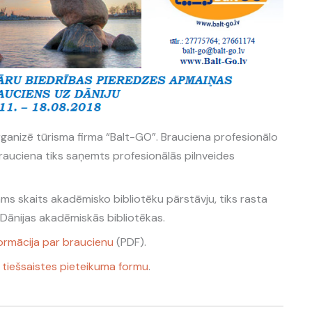
ganizē tūrisma firma “Balt-GO”. Brauciena profesionālo
rauciena tiks saņemts profesionālās pilnveides
ms skaits akadēmisko bibliotēku pārstāvju, tiks rasta
 Dānijas akadēmiskās bibliotēkas.
ormācija par braucienu
(PDF).
t
tiešsaistes pieteikuma formu
.