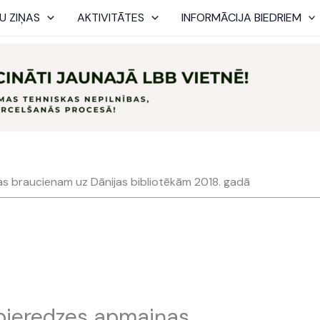
U ZIŅAS
AKTIVITĀTES
INFORMĀCIJA BIEDRIEM
as braucienam uz Dānijas bibliotēkām 2018. gadā
 pieredzes apmaiņas