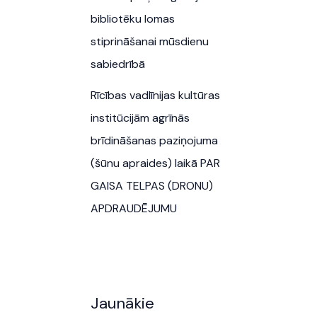
bibliotēku lomas
stiprināšanai mūsdienu
sabiedrībā
Rīcības vadlīnijas kultūras
institūcijām agrīnās
brīdināšanas paziņojuma
(šūnu apraides) laikā PAR
GAISA TELPAS (DRONU)
APDRAUDĒJUMU
Jaunākie