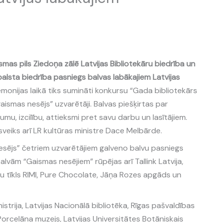
ismas pils Ziedoņa zālē Latvijas Bibliotekāru biedrība un
balsta biedrība pasniegs balvas labākajiem Latvijas
nijas laikā tiks sumināti konkursu “Gada bibliotekārs
aismas nesējs” uzvarētāji. Balvas piešķirtas par
umu, izcilību, attieksmi pret savu darbu un lasītājiem.
eiks arī LR kultūras ministre Dace Melbārde.
esējs” četriem uzvarētājiem galveno balvu pasniegs
lvām “Gaismas nesējiem” rūpējas arī Tallink Latvija,
alu tīkls RIMI, Pure Chocolate, Jāņa Rozes apgāds un
strija, Latvijas Nacionālā bibliotēka, Rīgas pašvaldības
Porcelāna muzejs, Latvijas Universitātes Botāniskais