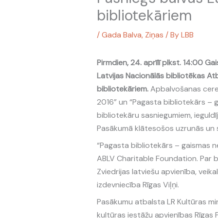
bibliotekāriem
/
Gada Balva
,
Ziņas
/ By
LBB
Pirmdien, 24. aprīlī plkst. 14:00 Ga
Latvijas Nacionālās bibliotēkas At
bibliotekāriem.
Apbalvošanas ceremo
2016” un “Pagasta bibliotekārs – g
bibliotekāru sasniegumiem, ieguldīj
Pasākumā klātesošos uzrunās un sv
“Pagasta bibliotekārs – gaismas n
ABLV Charitable Foundation. Par ba
Zviedrijas latviešu apvienība, veik
izdevniecība Rīgas Viļņi.
Pasākumu atbalsta LR Kultūras mini
kultūras iestāžu apvienības Rīgas 