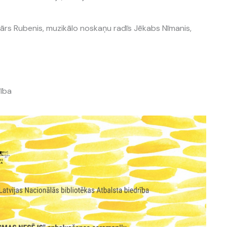
ārs Rubenis, muzikālo noskaņu radīs Jēkabs Nīmanis,
rība