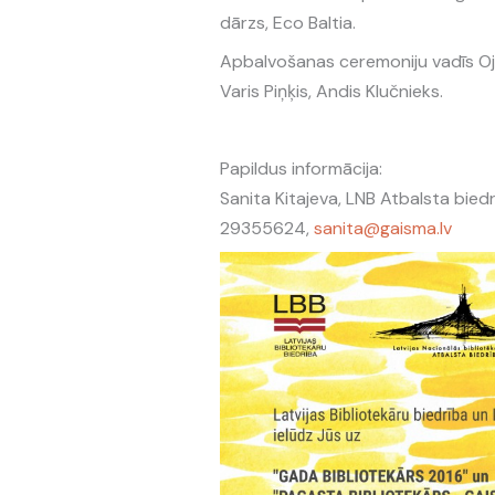
dārzs, Eco Baltia.
Apbalvošanas ceremoniju vadīs Oj
Varis Piņķis, Andis Klučnieks.
Papildus informācija:
Sanita Kitajeva, LNB Atbalsta bied
29355624,
sanita@gaisma.lv