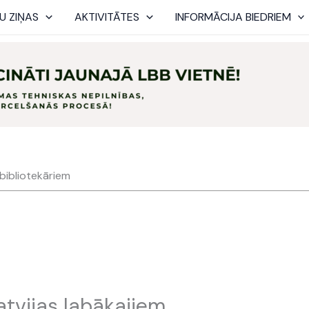
U ZIŅAS
AKTIVITĀTES
INFORMĀCIJA BIEDRIEM
 bibliotekāriem
atvijas labākajiem