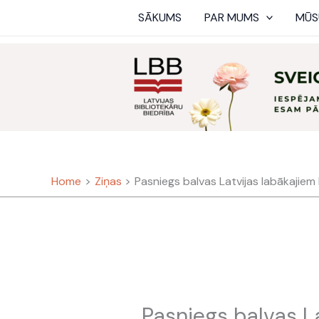
Skip
SĀKUMS
PAR MUMS
MŪS
to
content
Home
Ziņas
Pasniegs balvas Latvijas labākajiem
Pasniegs balvas L