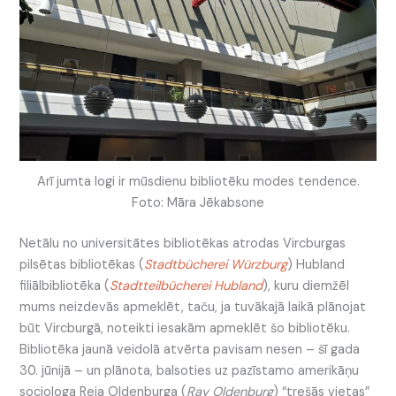
Arī jumta logi ir mūsdienu bibliotēku modes tendence.
Foto: Māra Jēkabsone
Netālu no universitātes bibliotēkas atrodas Vircburgas
pilsētas bibliotēkas (
Stadtbücherei Würzburg
) Hubland
filiālbibliotēka (
Stadtteilbücherei Hubland
), kuru diemžēl
mums neizdevās apmeklēt, taču, ja tuvākajā laikā plānojat
būt Vircburgā, noteikti iesakām apmeklēt šo bibliotēku.
Bibliotēka jaunā veidolā atvērta pavisam nesen – šī gada
30. jūnijā – un plānota, balsoties uz pazīstamo amerikāņu
sociologa Reja Oldenburga (
Ray Oldenburg
) “trešās vietas”