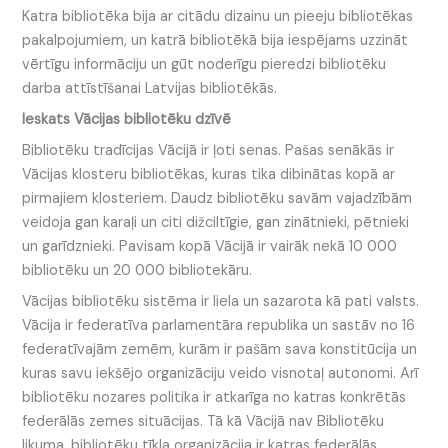
Katra bibliotēka bija ar citādu dizainu un pieeju bibliotēkas
pakalpojumiem, un katrā bibliotēkā bija iespējams uzzināt
vērtīgu informāciju un gūt noderīgu pieredzi bibliotēku
darba attīstīšanai Latvijas bibliotēkās.
Ieskats Vācijas bibliotēku dzīvē
Bibliotēku tradīcijas Vācijā ir ļoti senas. Pašas senākās ir
Vācijas klosteru bibliotēkas, kuras tika dibinātas kopā ar
pirmajiem klosteriem. Daudz bibliotēku savām vajadzībām
veidoja gan karaļi un citi dižciltīgie, gan zinātnieki, pētnieki
un garīdznieki. Pavisam kopā Vācijā ir vairāk nekā 10 000
bibliotēku un 20 000 bibliotekāru.
Vācijas bibliotēku sistēma ir liela un sazarota kā pati valsts.
Vācija ir federatīva parlamentāra republika un sastāv no 16
federatīvajām zemēm, kurām ir pašām sava konstitūcija un
kuras savu iekšējo organizāciju veido visnotaļ autonomi. Arī
bibliotēku nozares politika ir atkarīga no katras konkrētās
federālās zemes situācijas. Tā kā Vācijā nav Bibliotēku
likuma, bibliotēku tīkla organizācija ir katras federālās