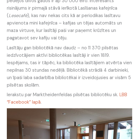
pēdējos divos gados ir ap 30 000 eiro. Interesants
risinājums ir pirmajā stāvā ierīkotā Lasīšanas kafejnīca
(
Lesecafé
), kas nav nekas cits kā ar periodikas lasītavu
apvienota mini kafejnīca – kafijas un tējas automāts un
maza virtuve, kur lasītāji paši var paņemt krūzītes un
pagatavot sev kafiju vai tēju.
Lasītāju gan bibliotēkā nav daudz – no 11 370 pilsētas
iedzīvotājiem aktīvi bibliotēkas lasītāji ir vien 1819.
Iespējams, tas ir tāpēc, ka bibliotēka lasītājiem atvērta vien
nepilnas 30 stundas nedēļā. Bibliotēkā strādā 4 darbinieki,
un īpaši laba sadarbība bibliotēkai ir izveidojusies ar visām 5
pilsētas skolām.
Ierakstu par Marktheidenfeldas pilsētas bibliotēku sk.
LBB
“Facebook” lapā
.