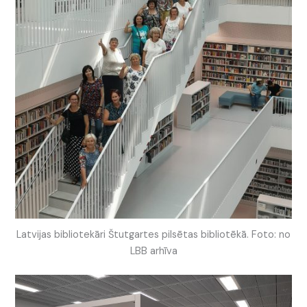
Latvijas bibliotekāri Štutgartes pilsētas bibliotēkā. Foto: no
LBB arhīva