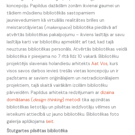
koncepciju. Papildus dažādām zonām ikvienai gaumei un
tādiem mūsdienu bibliotēkās sastopamiem
jaunievedumiem kā virtuālās realitātes brilles un
meistarotājvietas (
makerspace
) bibliotēka piedāvā arī
atvērtās bibliotēkas pakalpojumu – ikviens lasītājs ar savu
lasītāja karti var bibliotēku apmeklēt arī tad, kad tajā
neuzturas bibliotēkas personāls. Atvērtās bibliotēkas veidā
bibliotēka ir pieejama no 7 rītā līdz 10 vakarā. Bibliotēku
projektējis slavenais holandiešu arhitekts
Aat Vos
, kurš
visos savos darbos ievieš trešās vietas koncepciju un ir
pazīstams ar saviem oriģinālajiem un netradicionālajiem
projektiem, tajā skaitā vairākām izcilām bibliotēku
pārveidēm. Papildus arhitekta redzējumam ar
dizaina
domāšanas (
design thinking
) metodi
tika apzinātas
bibliotēkas lietotāju un pilsētas iedzīvotāju vēlmes un
ieteikumi attiecībā uz jauno bibliotēku. Bibliotēkas foto
galerija aplūkojama
šeit
.
Štutgartes pilsētas bibliotēka