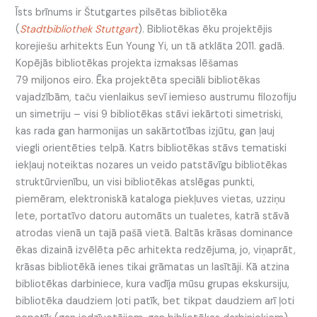
Īsts brīnums ir Štutgartes pilsētas bibliotēka
(
Stadtbibliothek Stuttgart
). Bibliotēkas ēku projektējis
korejiešu arhitekts Eun Young Yi, un tā atklāta 2011. gadā.
Kopējās bibliotēkas projekta izmaksas lēšamas
79 miljonos eiro. Ēka projektēta speciāli bibliotēkas
vajadzībām, taču vienlaikus sevī iemieso austrumu filozofiju
un simetriju – visi 9 bibliotēkas stāvi iekārtoti simetriski,
kas rada gan harmonijas un sakārtotības izjūtu, gan ļauj
viegli orientēties telpā. Katrs bibliotēkas stāvs tematiski
iekļauj noteiktas nozares un veido patstāvīgu bibliotēkas
struktūrvienību, un visi bibliotēkas atslēgas punkti,
piemēram, elektroniskā kataloga piekļuves vietas, uzziņu
lete, portatīvo datoru automāts un tualetes, katrā stāvā
atrodas vienā un tajā pašā vietā. Baltās krāsas dominance
ēkas dizainā izvēlēta pēc arhitekta redzējuma, jo, viņaprāt,
krāsas bibliotēkā ienes tikai grāmatas un lasītāji. Kā atzina
bibliotēkas darbiniece, kura vadīja mūsu grupas ekskursiju,
bibliotēka daudziem ļoti patīk, bet tikpat daudziem arī ļoti