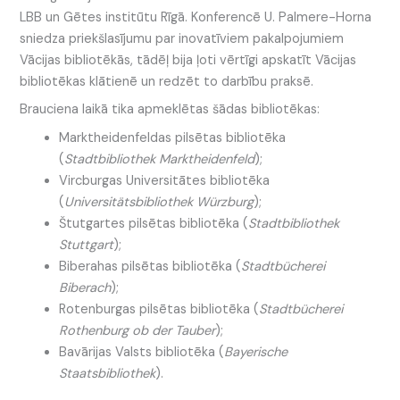
LBB un Gētes institūtu Rīgā. Konferencē U. Palmere-Horna
sniedza priekšlasījumu par inovatīviem pakalpojumiem
Vācijas bibliotēkās, tādēļ bija ļoti vērtīgi apskatīt Vācijas
bibliotēkas klātienē un redzēt to darbību praksē.
Brauciena laikā tika apmeklētas šādas bibliotēkas:
Marktheidenfeldas pilsētas bibliotēka
(
Stadtbibliothek Marktheidenfeld
);
Vircburgas Universitātes bibliotēka
(
Universitätsbibliothek Würzburg
);
Štutgartes pilsētas bibliotēka (
Stadtbibliothek
Stuttgart
);
Biberahas pilsētas bibliotēka (
Stadtbücherei
Biberach
);
Rotenburgas pilsētas bibliotēka (
Stadtbücherei
Rothenburg ob der Tauber
);
Bavārijas Valsts bibliotēka (
Bayerische
Staatsbibliothek
).