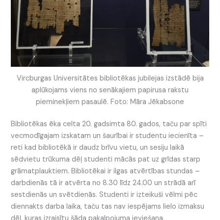
Vircburgas Universitātes bibliotēkas jubilejas izstādē bija
aplūkojams viens no senākajiem papirusa rakstu
pieminekļiem pasaulē. Foto: Māra Jēkabsone
Bibliotēkas ēka celta 20. gadsimta 80. gados, taču par spīti
vecmodīgajam izskatam un šaurībai ir studentu iecienīta –
reti kad bibliotēkā ir daudz brīvu vietu, un sesiju laikā
sēdvietu trūkuma dēļ studenti mācās pat uz grīdas starp
grāmatplauktiem. Bibliotēkai ir ilgas atvērtības stundas –
darbdienās tā ir atvērta no 8.30 līdz 24.00 un strādā arī
sestdienās un svētdienās. Studenti ir izteikuši vēlmi pēc
diennakts darba laika, taču tas nav iespējams lielo izmaksu
dēļ, kuras izraisītu šāda pakalpojuma ieviešana.