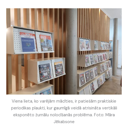
Viena lieta, ko varējām mācīties, ir patiešām praktiskie
periodikas plaukti, kur gaumīgā veidā atrisināta vertikāli
eksponēto žurnālu nolocīšanās problēma. Foto: Māra
Jēkabsone