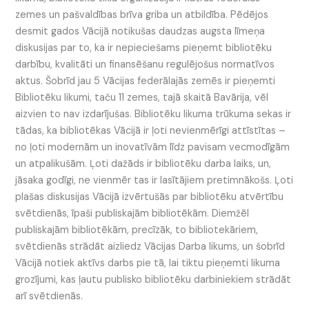
zemes un pašvaldības brīva griba un atbildība. Pēdējos
desmit gados Vācijā notikušas daudzas augsta līmeņa
diskusijas par to, ka ir nepieciešams pieņemt bibliotēku
darbību, kvalitāti un finansēšanu regulējošus normatīvos
aktus. Šobrīd jau 5 Vācijas federālajās zemēs ir pieņemti
Bibliotēku likumi, taču 11 zemes, tajā skaitā Bavārija, vēl
aizvien to nav izdarījušas. Bibliotēku likuma trūkuma sekas ir
tādas, ka bibliotēkas Vācijā ir ļoti nevienmērīgi attīstītas –
no ļoti modernām un inovatīvām līdz pavisam vecmodīgām
un atpalikušām. Ļoti dažāds ir bibliotēku darba laiks, un,
jāsaka godīgi, ne vienmēr tas ir lasītājiem pretimnākošs. Ļoti
plašas diskusijas Vācijā izvērtušās par bibliotēku atvērtību
svētdienās, īpaši publiskajām bibliotēkām. Diemžēl
publiskajām bibliotēkām, precīzāk, to bibliotekāriem,
svētdienās strādāt aizliedz Vācijas Darba likums, un šobrīd
Vācijā notiek aktīvs darbs pie tā, lai tiktu pieņemti likuma
grozījumi, kas ļautu publisko bibliotēku darbiniekiem strādāt
arī svētdienās.