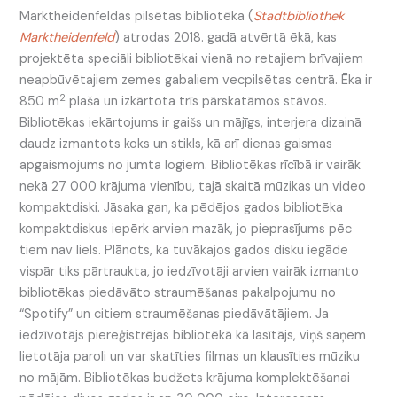
Marktheidenfeldas pilsētas bibliotēka (
Stadtbibliothek
Marktheidenfeld
) atrodas 2018. gadā atvērtā ēkā, kas
projektēta speciāli bibliotēkai vienā no retajiem brīvajiem
neapbūvētajiem zemes gabaliem vecpilsētas centrā. Ēka ir
2
850 m
plaša un izkārtota trīs pārskatāmos stāvos.
Bibliotēkas iekārtojums ir gaišs un mājīgs, interjera dizainā
daudz izmantots koks un stikls, kā arī dienas gaismas
apgaismojums no jumta logiem. Bibliotēkas rīcībā ir vairāk
nekā 27 000 krājuma vienību, tajā skaitā mūzikas un video
kompaktdiski. Jāsaka gan, ka pēdējos gados bibliotēka
kompaktdiskus iepērk arvien mazāk, jo pieprasījums pēc
tiem nav liels. Plānots, ka tuvākajos gados disku iegāde
vispār tiks pārtraukta, jo iedzīvotāji arvien vairāk izmanto
bibliotēkas piedāvāto straumēšanas pakalpojumu no
“Spotify” un citiem straumēšanas piedāvātājiem. Ja
iedzīvotājs piereģistrējas bibliotēkā kā lasītājs, viņš saņem
lietotāja paroli un var skatīties filmas un klausīties mūziku
no mājām. Bibliotēkas budžets krājuma komplektēšanai