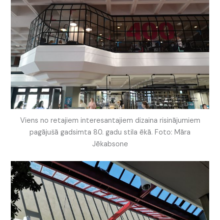
Viens no retajiem interesantajiem dizaina risinājumiem
pagājušā gadsimta 80. gadu stila ēkā. Foto: Māra
Jēkabsone