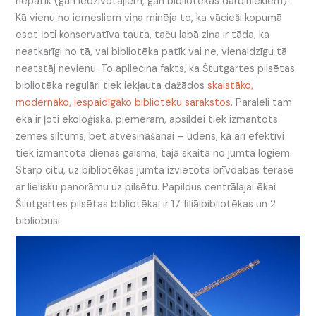
nepatīk (gan iedzīvotājiem, gan bibliotēkas darbiniekiem).
Kā vienu no iemesliem viņa minēja to, ka vācieši kopumā
esot ļoti konservatīva tauta, taču labā ziņa ir tāda, ka
neatkarīgi no tā, vai bibliotēka patīk vai ne, vienaldzīgu tā
neatstāj nevienu. To apliecina fakts, ka Štutgartes pilsētas
bibliotēka regulāri tiek iekļauta dažādos
skaistāko,
modernāko, iespaidīgāko bibliotēku sarakstos
. Paralēli tam
ēka ir ļoti ekoloģiska, piemēram, apsildei tiek izmantots
zemes siltums, bet atvēsināšanai – ūdens, kā arī efektīvi
tiek izmantota dienas gaisma, tajā skaitā no jumta logiem.
Starp citu, uz bibliotēkas jumta izvietota brīvdabas terase
ar lielisku panorāmu uz pilsētu. Papildus centrālajai ēkai
Štutgartes pilsētas bibliotēkai ir 17 filiālbibliotēkas un 2
bibliobusi.