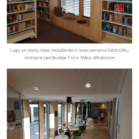
Logu un sienu nišas mūsdienās ir neatņemama bibliotēku
interjera sastāvdaļa. Foto: Māra Jēkabsone