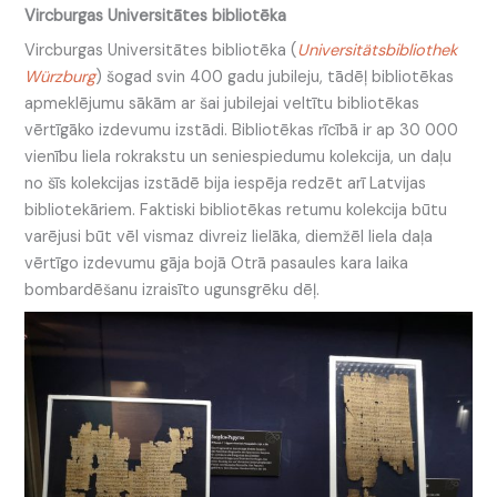
Vircburgas Universitātes bibliotēka
Vircburgas Universitātes bibliotēka (
Universitätsbibliothek
Würzburg
) šogad svin 400 gadu jubileju, tādēļ bibliotēkas
apmeklējumu sākām ar šai jubilejai veltītu bibliotēkas
vērtīgāko izdevumu izstādi. Bibliotēkas rīcībā ir ap 30 000
vienību liela rokrakstu un seniespiedumu kolekcija, un daļu
no šīs kolekcijas izstādē bija iespēja redzēt arī Latvijas
bibliotekāriem. Faktiski bibliotēkas retumu kolekcija būtu
varējusi būt vēl vismaz divreiz lielāka, diemžēl liela daļa
vērtīgo izdevumu gāja bojā Otrā pasaules kara laika
bombardēšanu izraisīto ugunsgrēku dēļ.