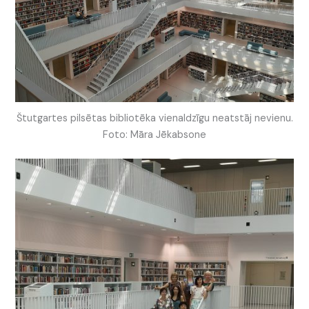
Štutgartes pilsētas bibliotēka vienaldzīgu neatstāj nevienu.
Foto: Māra Jēkabsone