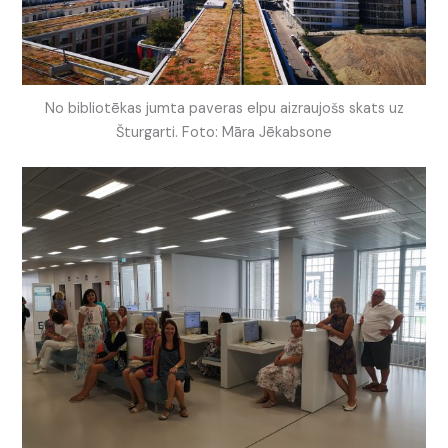
No bibliotēkas jumta paveras elpu aizraujošs skats uz
Šturgarti. Foto: Māra Jēkabsone