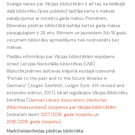
Svarīga nianse par Vācijas bibliotēkām ir arī tas, ka lielākajā
daļā bibliotēku (īpaši publisko) lasītāja karte ir maksas
pakalpojumus ar noteiktu gada maksu. Piemēram,
Biberahas pilsētas bibliotēkā lasītāja kartes gada maksa
pieaugušajiem ir 28 eiro. Bērniem un jauniešiem līdz 18 gadu
vecumam bibliotēku apmeklējums tiek nodrošināts bez
maksas.
Plašāku informāciju par Vācijas bibliotēkām iespējams
atrast Latvijas Nacionālās bibliotēkas (LNB)
Bibliotēkzinātnes lasītavas krājumā esošajā izdevumā
“Portals to the past and to the future: libraries in
Germany” (Jürgen Seefeldt, Ludger Syré, 4th revised and
extendes edition, 2017), kā arī regulārajos Vācijas Bibliotēku
biedrības (
German Library Association, Deutscher
Bibliotheksverband
)
ziņojumos par Vācijas bibliotēkām
(ieskatam lasiet
2017./2018. gada ziņojumu
un
2018./2019. gada ziņojumu
).
Marktheidenfeldas pilsētas bibliotēka