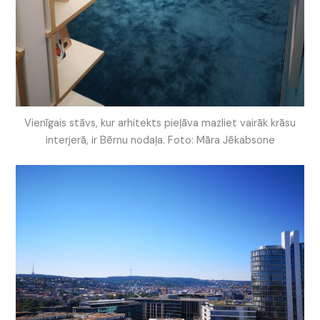
Vienīgais stāvs, kur arhitekts pieļāva mazliet vairāk krāsu
interjerā, ir Bērnu nodaļa. Foto: Māra Jēkabsone