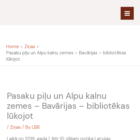
Skip
to
content
Home
Ziņas
Pasaku piļu un Alpu kalnu zemes – Bavārijas – bibliotēkas
lūkojot
Pasaku piļu un Alpu kalnu
zemes – Bavārijas – bibliotēkas
lūkojot
/
Ziņas
/ By
LBB
Laikā no 2019. gada 1. līdz 10. jūlijam notika Latvijas