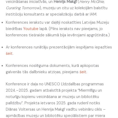
veicināšanas iniciatīvās, un
Henrijs Makgī
(
Henry McGhie,
Curating Tomorrow
), muzeju un citu uz kolekcijām balstītu
institūciju konsultants ar specializāciju darbā ar IAM.
Konferences ierakstu var daļēji noskatīties Latvijas Muzeju
biedrības
Youtube
lapā. (Pilns ieraksts nav pieejams, jo
konferences tiešraide sākumā bija ievērojami apgrūtināta.)
Ar konferences runātāju prezentācijām iespējams iepazīties
šeit
.
Konferences noslēguma dokuments, kurā apkopotas
galvenās tās dalībnieku atziņas, pieejams
šeit
.
Konference ir daļa no UNESCO Līdzdalības programmas
2024.–2025. gadam atbalstītā projekta “Miermīlīgu un
noturīgu kopienu veicināšana ar muzeju un bibliotēku
palīdzību”. Projekta ietvaros 2025. gada rudenī notiks
Diānas Voltersas un Henrija Makgī vadītu vebināru cikls –
apmācības muzeju un bibliotēku speciālistiem par miera