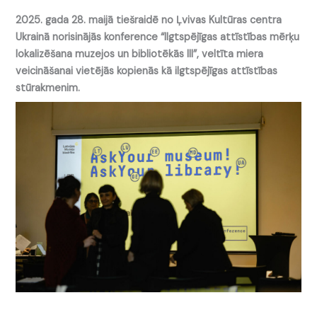
2025. gada 28. maijā tiešraidē no Ļvivas Kultūras centra
Ukrainā norisinājās konference “Ilgtspējīgas attīstības mērķu
lokalizēšana muzejos un bibliotēkās III”, veltīta miera
veicināšanai vietējās kopienās kā ilgtspējīgas attīstības
stūrakmenim.