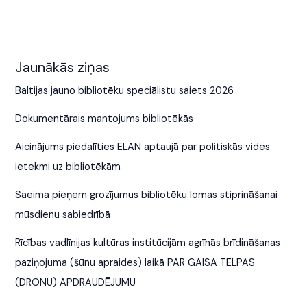
Jaunākās ziņas
Baltijas jauno bibliotēku speciālistu saiets 2026
Dokumentārais mantojums bibliotēkās
Aicinājums piedalīties ELAN aptaujā par politiskās vides
ietekmi uz bibliotēkām
Saeima pieņem grozījumus bibliotēku lomas stiprināšanai
mūsdienu sabiedrībā
Rīcības vadlīnijas kultūras institūcijām agrīnās brīdināšanas
paziņojuma (šūnu apraides) laikā PAR GAISA TELPAS
(DRONU) APDRAUDĒJUMU