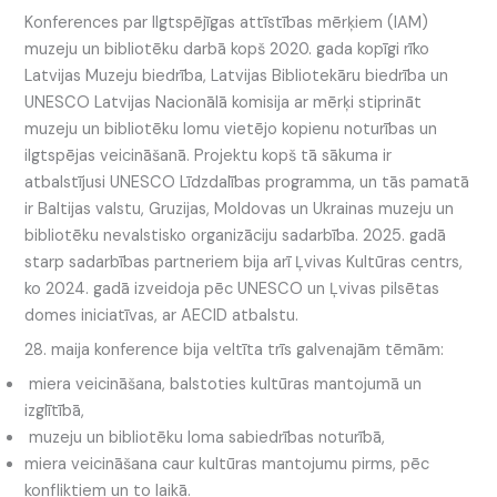
Konferences par Ilgtspējīgas attīstības mērķiem (IAM)
muzeju un bibliotēku darbā kopš 2020. gada kopīgi rīko
Latvijas Muzeju biedrība, Latvijas Bibliotekāru biedrība un
UNESCO Latvijas Nacionālā komisija ar mērķi stiprināt
muzeju un bibliotēku lomu vietējo kopienu noturības un
ilgtspējas veicināšanā. Projektu kopš tā sākuma ir
atbalstījusi UNESCO Līdzdalības programma, un tās pamatā
ir Baltijas valstu, Gruzijas, Moldovas un Ukrainas muzeju un
bibliotēku nevalstisko organizāciju sadarbība. 2025. gadā
starp sadarbības partneriem bija arī Ļvivas Kultūras centrs,
ko 2024. gadā izveidoja pēc UNESCO un Ļvivas pilsētas
domes iniciatīvas, ar AECID atbalstu.
28. maija konference bija veltīta trīs galvenajām tēmām:
miera veicināšana, balstoties kultūras mantojumā un
izglītībā,
muzeju un bibliotēku loma sabiedrības noturībā,
miera veicināšana caur kultūras mantojumu pirms, pēc
konfliktiem un to laikā.