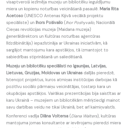
visaptveroši iezīmēja muzeju un bibliotēku ieguldījumu
miera un kopienu noturības veicināšanā pasaulē.
Maria Rita
Acetoso
(UNESCO Antenas Kijivā vecākā projektu
speciāliste) un
Ihors Pošivailo
(
Ihor Poshyvailo
, Nacionālā
Cieņas revolūcijas muzeja (Maidana muzeja)
ģenerāldirektors un Kultūras noturības aģentūras
līdzdibinātājs) iepazīstināja ar Ukrainas iniciatīvām, kā
sargājot mantojumu kara apstākļos, tā izmantojot to
sabiedrības stiprināšanā un saliedēšanā.
Muzeju un bibliotēku speciālisti no Igaunijas, Latvijas,
Lietuvas, Gruzijas, Moldovas un Ukrainas
dalījās pieredzē,
īstenojot projektus, kuros atmiņas institūcijas darbojas kā
pozitīvu sociālo pārmaiņu veicinātājas, tostarp kara un
okupācijas apstākļos. Vairākas prezentācijas bija saistītas ar
karu Ukrainā – muzejiem un bibliotēkām mērķtiecīgi mainot
savu darbības veidu ne tikai Ukrainā, bet arī kaimiņvalstīs.
Konferenci vadīja
Diāna Voltersa
(
Diana Walters
), kultūras
mantojuma jomas konsultante ar ievērojamu pieredzi miera