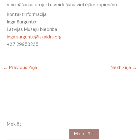
veicināšanas projektu veidošanu vietējām kopienām.
Kontaktinformācija:
Inga Surgunte
Latvijas Muzeju biedrība
inga.surgunte@skaidrs.org
+37129953235
←
Previous Ziņa
Next Ziņa
→
Meklēt
Meklēt