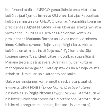
Konferenci atklāja UNESCO ģenerāldirektores vietnieka
kultūras jautājumos
Ernesto Ottones
, Latvijas Republikas
kultūras ministres un UNESCO Latvijas Nacionālās komisijas
prezidentes
Agneses Lāces
, kā arī Ukrainas ārlietu ministra
vietnieces un UNESCO Ukrainas Nacionālās komisijas
prezidentes
Marianas Betsas
un Ļvivas mēra vietnieces
Irinas Kuliničas
uzrunas. Tajās vienprātīgi tika uzsvērta
kultūras un atmiņas institūciju nozīmīgā loma vietējo
kopienu piederības, identitātes, noturības stiprināšanā.
Mariana Betsa īpaši uzsvēra Ukrainas cīņu par kultūras
mantojuma nosargāšanu kara apstākļos un aicināja valstis
atbalstīt Ukrainu arī šajā karadarbības laukā.
Galvenos ziņojumus konferencē sniedza starptautiski
eksperti.
Linda Norisa
(
Linda Norris
,
Creative Futures
dibinātāja) un
Pegija Nzomo
(
Peggy Nzomo,
Starptautisko
bibliotēku iniciatīvu speciāliste Mortensona Starptautisko
bibliotēku programmu centrā, Ilinoisas Universitātē)