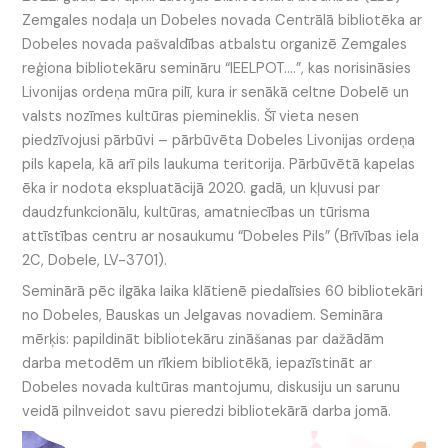
Zemgales nodaļa un Dobeles novada Centrālā bibliotēka ar
Dobeles novada pašvaldības atbalstu organizē Zemgales
reģiona bibliotekāru semināru “IEELPOT….”, kas norisināsies
Livonijas ordeņa mūra pilī, kura ir senākā celtne Dobelē un
valsts nozīmes kultūras piemineklis. Šī vieta nesen
piedzīvojusi pārbūvi – pārbūvēta Dobeles Livonijas ordeņa
pils kapela, kā arī pils laukuma teritorija. Pārbūvētā kapelas
ēka ir nodota ekspluatācijā 2020. gadā, un kļuvusi par
daudzfunkcionālu, kultūras, amatniecības un tūrisma
attīstības centru ar nosaukumu “Dobeles Pils” (Brīvības iela
2C, Dobele, LV-3701).
Seminārā pēc ilgāka laika klātienē piedalīsies 60 bibliotekāri
no Dobeles, Bauskas un Jelgavas novadiem. Semināra
mērķis: papildināt bibliotekāru zināšanas par dažādām
darba metodēm un rīkiem bibliotēkā, iepazīstināt ar
Dobeles novada kultūras mantojumu, diskusiju un sarunu
veidā pilnveidot savu pieredzi bibliotekārā darba jomā.