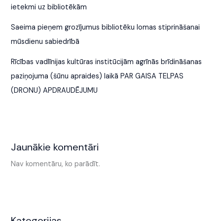
ietekmi uz bibliotēkām
Saeima pieņem grozījumus bibliotēku lomas stiprināšanai
mūsdienu sabiedrībā
Rīcības vadlīnijas kultūras institūcijām agrīnās brīdināšanas
paziņojuma (šūnu apraides) laikā PAR GAISA TELPAS
(DRONU) APDRAUDĒJUMU
Jaunākie komentāri
Nav komentāru, ko parādīt.
Kategorijas