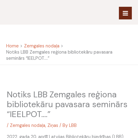
Skip
to
content
Home
Zemgales nodaļa
Notiks LBB Zemgales reģiona bibliotekāru pavasara
seminārs “IEELPOT….”
Notiks LBB Zemgales reģiona
bibliotekāru pavasara seminārs
“IEELPOT….”
/
Zemgales nodaļa
,
Ziņas
/ By
LBB
2022. gada 20. aprīlī Latvijas Bibliotekāru biedrības (LBB)