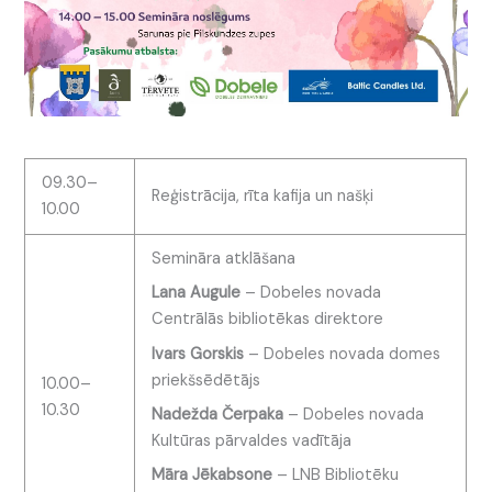
09.30–
Reģistrācija, rīta kafija un našķi
10.00
Semināra atklāšana
Lana Augule
– Dobeles novada
Centrālās bibliotēkas direktore
Ivars Gorskis
– Dobeles novada domes
priekšsēdētājs
10.00–
10.30
Nadežda Čerpaka
– Dobeles novada
Kultūras pārvaldes vadītāja
Māra Jēkabsone
– LNB Bibliotēku