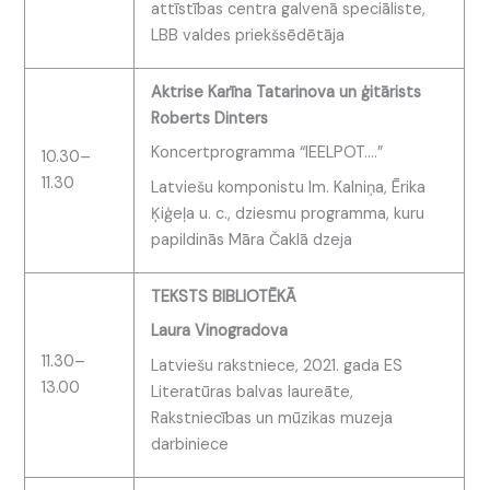
attīstības centra galvenā speciāliste,
LBB valdes priekšsēdētāja
Aktrise Karīna Tatarinova un ģitārists
Roberts Dinters
Koncertprogramma “IEELPOT….”
10.30–
11.30
Latviešu komponistu Im. Kalniņa, Ērika
Ķiģeļa u. c., dziesmu programma, kuru
papildinās Māra Čaklā dzeja
TEKSTS BIBLIOTĒKĀ
Laura Vinogradova
11.30–
Latviešu rakstniece, 2021. gada ES
13.00
Literatūras balvas laureāte,
Rakstniecības un mūzikas muzeja
darbiniece