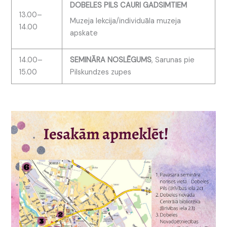
DOBELES PILS CAURI GADSIMTIEM
13.00–
Muzeja lekcija/individuāla muzeja
14.00
apskate
14.00–
SEMINĀRA NOSLĒGUMS
, Sarunas pie
15.00
Pilskundzes zupes