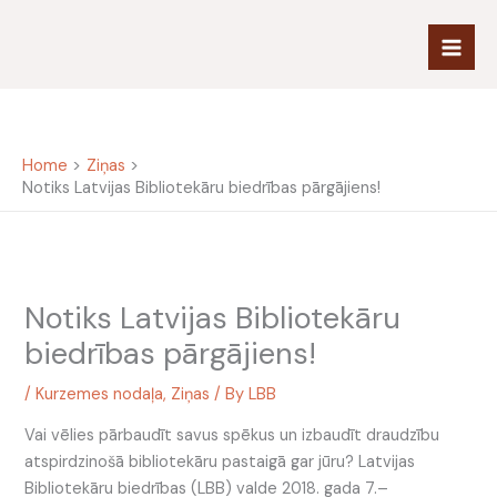
Skip
to
content
Home
Ziņas
Notiks Latvijas Bibliotekāru biedrības pārgājiens!
Notiks Latvijas Bibliotekāru
biedrības pārgājiens!
/
Kurzemes nodaļa
,
Ziņas
/ By
LBB
Vai vēlies pārbaudīt savus spēkus un izbaudīt draudzību
atspirdzinošā bibliotekāru pastaigā gar jūru? Latvijas
Bibliotekāru biedrības (LBB) valde 2018. gada 7.–