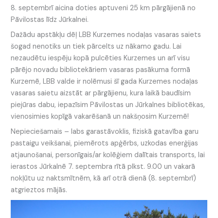
8. septembrī aicina doties aptuveni 25 km pārgājienā no
Pāvilostas līdz Jūrkalnei.
Dažādu apstākļu dēļ LBB Kurzemes nodaļas vasaras saiets
šogad nenotiks un tiek pārcelts uz nākamo gadu. Lai
nezaudētu iespēju kopā pulcēties Kurzemes un arī visu
pārējo novadu bibliotekāriem vasaras pasākuma formā
Kurzemē, LBB valde ir nolēmusi šī gada Kurzemes nodaļas
vasaras saietu aizstāt ar pārgājienu, kura laikā baudīsim
piejūras dabu, iepazīsim Pāvilostas un Jūrkalnes bibliotēkas,
vienosimies kopīgā vakarēšanā un nakšņosim Kurzemē!
Nepieciešamais – labs garastāvoklis, fiziskā gatavība garu
pastaigu veikšanai, piemērots apģērbs, uzkodas enerģijas
atjaunošanai, personīgais/ar kolēģiem dalītais transports, lai
ierastos Jūrkalnē 7. septembra rītā plkst. 9.00 un vakarā
nokļūtu uz naktsmītnēm, kā arī otrā dienā (8. septembrī)
atgrieztos mājās.