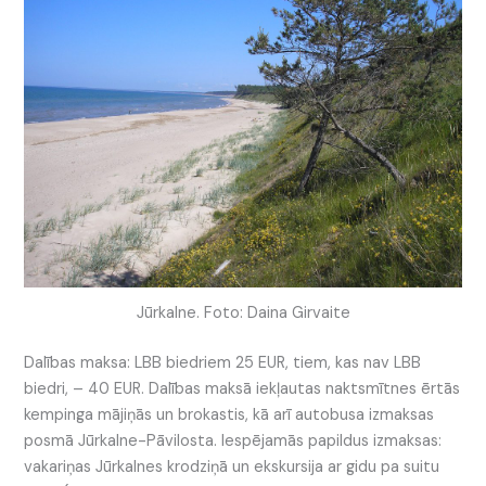
Jūrkalne. Foto: Daina Girvaite
Dalības maksa: LBB biedriem 25 EUR, tiem, kas nav LBB
biedri, – 40 EUR. Dalības maksā iekļautas naktsmītnes ērtās
kempinga mājiņās un brokastis, kā arī autobusa izmaksas
posmā Jūrkalne-Pāvilosta. Iespējamās papildus izmaksas:
vakariņas Jūrkalnes krodziņā un ekskursija ar gidu pa suitu