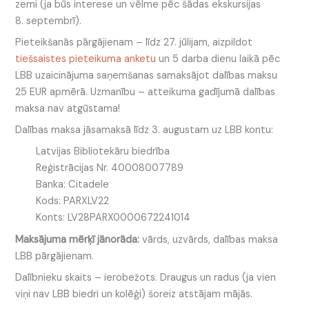
zemi (ja būs interese un vēlme pēc šādas ekskursijas
8. septembrī).
Pieteikšanās pārgājienam – līdz 27. jūlijam, aizpildot
tiešsaistes pieteikuma anketu
un 5 darba dienu laikā pēc
LBB uzaicinājuma saņemšanas samaksājot dalības maksu
25 EUR apmērā. Uzmanību – atteikuma gadījumā dalības
maksa nav atgūstama!
Dalības maksa jāsamaksā līdz 3. augustam uz LBB kontu:
Latvijas Bibliotekāru biedrība
Reģistrācijas Nr. 40008007789
Banka: Citadele
Kods: PARXLV22
Konts: LV28PARX0000672241014
Maksājuma mērķī jānorāda:
vārds, uzvārds, dalības maksa
LBB pārgājienam.
Dalībnieku skaits – ierobežots. Draugus un radus (ja vien
viņi nav LBB biedri un kolēģi) šoreiz atstājam mājās.