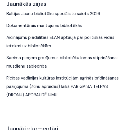
Jaunākās ziņas
Baltijas Jauno bibliotēku speciālistu saiets 2026
Dokumentārais mantojums bibliotēkās
Aicinājums piedalīties ELAN aptaujā par politiskās vides
ietekmi uz bibliotēkām
Saeima pieņem grozījumus bibliotēku lomas stiprināšanai
mūsdienu sabiedrībā
Rīcības vadlīnijas kultūras institūcijām agrīnās brīdināšanas
paziņojuma (šūnu apraides) laikā PAR GAISA TELPAS
(DRONU) APDRAUDĒJUMU
Jaunākie komentāri