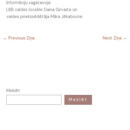
Informāciju sagatavoja:
LBB valdes locekle Daina Girvaite un
valdes priekšsēdētāja Māra Jēkabsone
←
Previous Ziņa
Next Ziņa
→
Meklēt
Meklēt