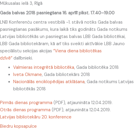
Mūkusalas ielā 3, Rīgā
Gada balvas 2018 pasniegšana 16. aprīlī plkst. 17.40–19.00
LNB Konferenču centra vestibilā -1. stāvā notiks Gada balvas
pasniegšanas pasākums, kura laikā tiks godināts Gada notikums
Latvijas bibliotēkās un pasniegtas balvas LBB Gada bibliotēkai,
LBB Gada bibliotekāram, kā arī tiks sveikti aktīvākie LBB Jauno
speciālistu sekcijas akcijas
“Viena diena bibliotēkas
dzīvē”
dalībnieki.
Valmieras integrētā bibliotēka
, Gada bibliotēka 2018
Iveta Okmane
, Gada bibliotekārs 2018
Nacionālās enciklopēdijas atklāšana
, Gada notikums Latvijas
bibliotēkās 2018
Pirmās dienas programma
(PDF), atjaunināta 12.04.2019.
Otrās dienas programma
(PDF), atjaunināta 12.04.2019.
Latvijas bibliotekāru 20. konference
Biedru kopsapulce