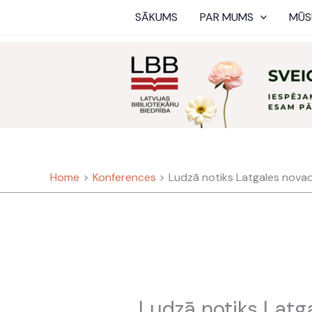
Skip
SĀKUMS
PAR MUMS
MŪS
to
content
Home
Konferences
Ludzā notiks Latgales novad
Ludzā notiks Latg