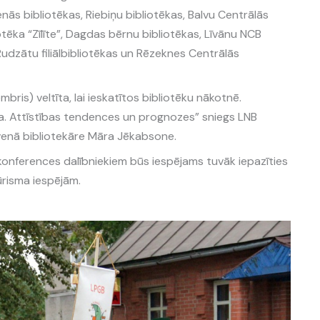
nās bibliotēkas, Riebiņu bibliotēkas, Balvu Centrālās
iotēka “Zīlīte”, Dagdas bērnu bibliotēkas, Līvānu NCB
 Rudzātu filiālbibliotēkas un Rēzeknes Centrālās
ris) veltīta, lai ieskatītos bibliotēku nākotnē.
ka. Attīstības tendences un prognozes” sniegs LNB
lvenā bibliotekāre Māra Jēkabsone.
 konferences dalībniekiem būs iespējams tuvāk iepazīties
ūrisma iespējām.