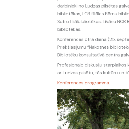
darbinieki no Ludzas pilsētas galve
bibliotēkas, LCB filiāles Bērnu bibl
Sutru filiālbibliotēkas, Līvānu NCB
bibliotēkas.
Konferences otrā diena (25. septemb
Priekšlasījumu “Nākotnes bibliotē
Bibliotēku konsultatīvā centra ga
Profesionālo diskusiju starplaikos
ar Ludzas pilsētu, tās kultūru un t
Konferences programma
.