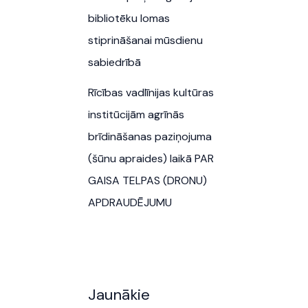
bibliotēku lomas
stiprināšanai mūsdienu
sabiedrībā
Rīcības vadlīnijas kultūras
institūcijām agrīnās
brīdināšanas paziņojuma
(šūnu apraides) laikā PAR
GAISA TELPAS (DRONU)
APDRAUDĒJUMU
Jaunākie