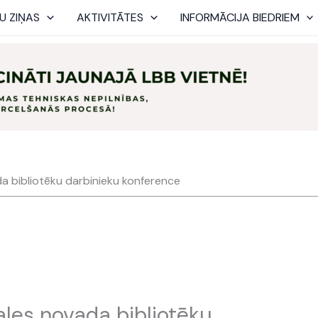
U ZIŅAS
AKTIVITĀTES
INFORMĀCIJA BIEDRIEM
a bibliotēku darbinieku konference
ales novada bibliotēku