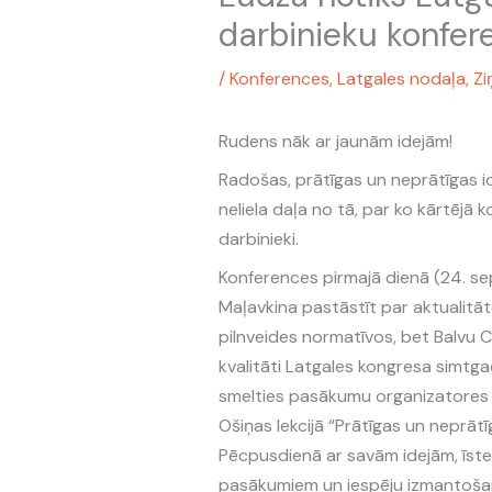
darbinieku konfer
/
Konferences
,
Latgales nodaļa
,
Zi
Rudens nāk ar jaunām idejām!
Radošas, prātīgas un neprātīgas ide
neliela daļa no tā, par ko kārtējā
darbinieki.
Konferences pirmajā dienā (24. se
Maļavkina pastāstīt par aktualitātē
pilnveides normatīvos, bet Balvu 
kvalitāti Latgales kongresa simtga
smelties pasākumu organizatores 
Ošiņas lekcijā “Prātīgas un neprā
Pēcpusdienā ar savām idejām, īste
pasākumiem un iespēju izmantošanu