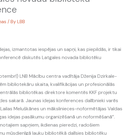
ence
ņas
/ By
LBB
jas, izmantotas iespējas un sapņi, kas piepildās, ir tikai
 konferencē diskutēs Latgales novada bibliotēku
ptembrī) LNB Mācību centra vadītāja Dženija Dzirkale-
m bibliotekāru skaita, kvalifikācijas un profesionālās
Centrālās bibliotēkas direktore komentēs KKF projektu
des sakarā. Jaunas idejas konferences dalībnieki varēs
Lailas Meluškānes un mākslinieces-noformētājas Valdas
tīgas idejas pasākumu organizēšanā un noformēšanā”.
notajiem sapņiem, ikdienas pieredzi, radošiem
 mūsdienīgā lauku bibliotēkā dalīsies bibliotēku