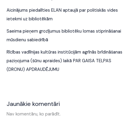
Aicinājums piedalīties ELAN aptaujā par politiskās vides
ietekmi uz bibliotēkām
Saeima pieņem grozījumus bibliotēku lomas stiprināšanai
mūsdienu sabiedrībā
Rīcības vadlīnijas kultūras institūcijām agrīnās brīdināšanas
paziņojuma (šūnu apraides) laikā PAR GAISA TELPAS
(DRONU) APDRAUDĒJUMU
Jaunākie komentāri
Nav komentāru, ko parādīt.