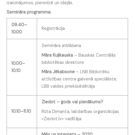
izaicinājumos, pieredzē un idejās.
Semināra programma:
09.40–
Reģistrācija
10.00
Semināra atklāšana
Māra Kuļikauska
– Bauskas Centrālās
bibliotēkas direktore
10.00–
10.10
Māra Jēkabsone
– LNB Bibliotēku
attīstības centra galvenā speciāliste,
LBB valdes priekšsēdētāja
Ziedot – gods vai pienākums?
10.10–11.10
Rūta Dimanta, labdarības organizācijas
«Ziedot.lv» vadītāja
Mēs un internets – 2020