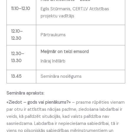
11.10–12.10
Egils Stūrmanis, CERT.LV Attīstības
projektu vadītājs
12.10–
Pārtraukums
12.30
Meijmār on teizi emsord
12.30–
13.30
Ināraj Inēlārb
13.45
Semināra noslēgums
Semināra apraksts:
«Ziedot – gods vai pienākums?»
– prasme rūpēties vienam
par otru ir attīstītas nācijas pazīme, ziedošana labdarībai ir
veids, kā palīdzēt situācijās, kad valsts palīdzība nav
sasniedzama. Labdarība ir nepieciešama sabiedrībai, tā ir
viens no pilsoniskās sabiedrības mērinstrumentiem un