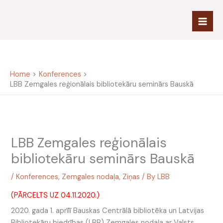
Skip
to
content
Home
Konferences
LBB Zemgales reģionālais bibliotekāru seminārs Bauskā
LBB Zemgales reģionālais
bibliotekāru seminārs Bauskā
/
Konferences
,
Zemgales nodaļa
,
Ziņas
/ By
LBB
(PĀRCELTS UZ 04.11.2020.)
2020. gada 1. aprīlī Bauskas Centrālā bibliotēka un Latvijas
Bibliotekāru biedrības (LBB) Zemgales nodaļa ar Valsts