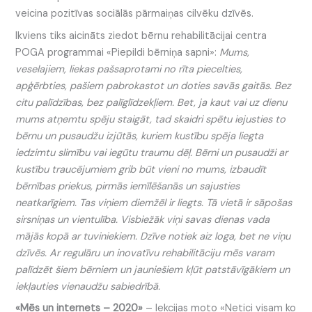
veicina pozitīvas sociālās pārmaiņas cilvēku dzīvēs.
Ikviens tiks aicināts ziedot bērnu rehabilitācijai centra
POGA programmai «Piepildi bērniņa sapni»:
Mums,
veselajiem, liekas pašsaprotami no rīta piecelties,
apģērbties, pašiem pabrokastot un doties savās gaitās. Bez
citu palīdzības, bez palīglīdzekļiem. Bet, ja kaut vai uz dienu
mums atņemtu spēju staigāt, tad skaidri spētu iejusties to
bērnu un pusaudžu izjūtās, kuriem kustību spēja liegta
iedzimtu slimību vai iegūtu traumu dēļ. Bērni un pusaudži ar
kustību traucējumiem grib būt vieni no mums, izbaudīt
bērnības priekus, pirmās iemīlēšanās un sajusties
neatkarīgiem. Tas viņiem diemžēl ir liegts. Tā vietā ir sāpošas
sirsniņas un vientulība. Visbiežāk viņi savas dienas vada
mājās kopā ar tuviniekiem. Dzīve notiek aiz loga, bet ne viņu
dzīvēs. Ar regulāru un inovatīvu rehabilitāciju mēs varam
palīdzēt šiem bērniem un jauniešiem kļūt patstāvīgākiem un
iekļauties vienaudžu sabiedrībā.
«Mēs un internets – 2020»
– lekcijas moto «Netici visam ko