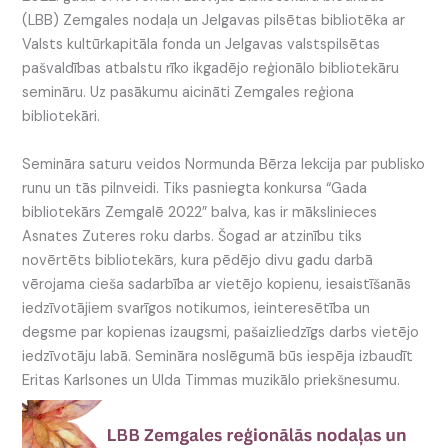
(LBB) Zemgales nodaļa un Jelgavas pilsētas bibliotēka ar
Valsts kultūrkapitāla fonda un Jelgavas valstspilsētas
pašvaldības atbalstu rīko ikgadējo reģionālo bibliotekāru
semināru. Uz pasākumu aicināti Zemgales reģiona
bibliotekāri.
Semināra saturu veidos Normunda Bērza lekcija par publisko
runu un tās pilnveidi. Tiks pasniegta konkursa “Gada
bibliotekārs Zemgalē 2022” balva, kas ir mākslinieces
Asnates Zuteres roku darbs. Šogad ar atzinību tiks
novērtēts bibliotekārs, kura pēdējo divu gadu darbā
vērojama cieša sadarbība ar vietējo kopienu, iesaistīšanās
iedzīvotājiem svarīgos notikumos, ieinteresētība un
degsme par kopienas izaugsmi, pašaizliedzīgs darbs vietējo
iedzīvotāju labā. Semināra noslēgumā būs iespēja izbaudīt
Eritas Karlsones un Ulda Timmas muzikālo priekšnesumu.