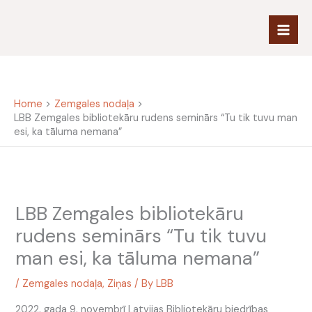
Skip
to
content
Home
Zemgales nodaļa
LBB Zemgales bibliotekāru rudens seminārs “Tu tik tuvu man
esi, ka tāluma nemana”
LBB Zemgales bibliotekāru
rudens seminārs “Tu tik tuvu
man esi, ka tāluma nemana”
/
Zemgales nodaļa
,
Ziņas
/ By
LBB
2022. gada 9. novembrī Latvijas Bibliotekāru biedrības