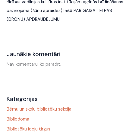
Rīcības vadlīnijas kultūras institūcijām agrīnās brīdināšanas
paziņojuma (šūnu apraides) laikā PAR GAISA TELPAS
(DRONU) APDRAUDĒJUMU
Jaunākie komentāri
Nav komentāru, ko parādīt.
Kategorijas
Bērnu un skolu bibliotēku sekcija
Bibliodoma
Bibliotēku ideju tirgus