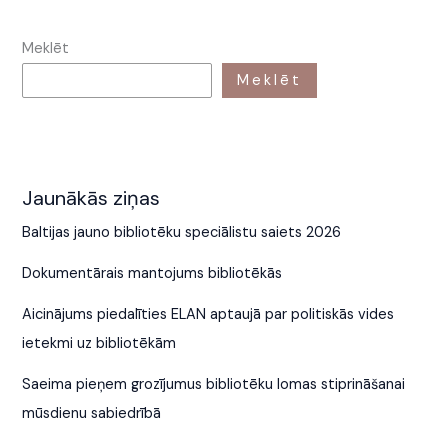
Meklēt
Meklēt
Jaunākās ziņas
Baltijas jauno bibliotēku speciālistu saiets 2026
Dokumentārais mantojums bibliotēkās
Aicinājums piedalīties ELAN aptaujā par politiskās vides
ietekmi uz bibliotēkām
Saeima pieņem grozījumus bibliotēku lomas stiprināšanai
mūsdienu sabiedrībā