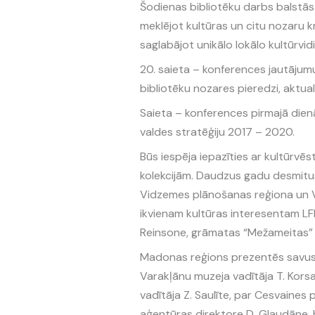
Šodienas bibliotēku darbs balstās u
meklējot kultūras un citu nozaru k
saglabājot unikālo lokālo kultūrvidi
20. saieta – konferences jautājumu
bibliotēku nozares pieredzi, aktua
Saieta – konferences pirmajā die
valdes stratēģiju 2017 – 2020.
Būs iespēja iepazīties ar kultūrvē
kolekcijām. Daudzus gadu desmitus 
Vidzemes plānošanas reģiona un Va
ikvienam kultūras interesentam LFK
Reinsone, grāmatas “Mežameitas” 
Madonas reģions prezentēs savus 
Varakļānu muzeja vadītāja T. Kors
vadītāja Z. Saulīte, par Cesvaine
aģentūras direktore D. Glaudāne,