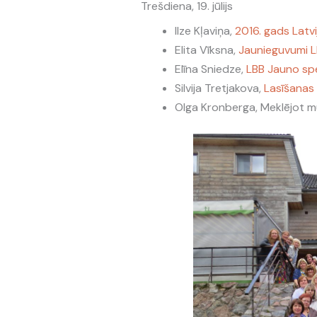
Trešdiena, 19. jūlijs
Ilze Kļaviņa,
2016. gads Latvi
Elita Vīksna,
Jaunieguvumi LN
Elīna Sniedze,
LBB Jauno spec
Silvija Tretjakova,
Lasīšanas
Olga Kronberga, Meklējot m