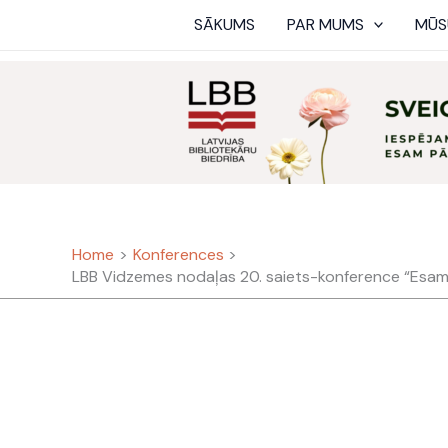
Skip
SĀKUMS
PAR MUMS
MŪS
to
content
Home
Konferences
LBB Vidzemes nodaļas 20. saiets-konference “Esam i