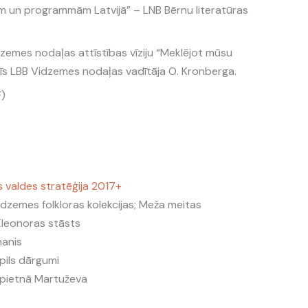
 un programmām Latvijā” – LNB Bērnu literatūras
emes nodaļas attīstības vīziju “Meklējot mūsu
īs LBB Vidzemes nodaļas vadītāja O. Kronberga.
)
s valdes stratēģija 2017+
idzemes folkloras kolekcijas; Meža meitas
Eleonoras stāsts
manis
pils dārgumi
opietnā Martuževa