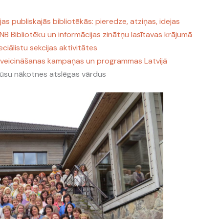
jas publiskajās bibliotēkās: pieredze, atziņas, idejas
B Bibliotēku un informācijas zinātņu lasītavas krājumā
iālistu sekcijas aktivitātes
 veicināšanas kampaņas un programmas Latvijā
ūsu nākotnes atslēgas vārdus