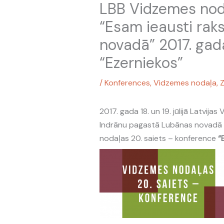
LBB Vidzemes nod
“Esam ieausti rak
novadā” 2017. gada
“Ezerniekos”
/
Konferences
,
Vidzemes nodaļa
,
Z
2017. gada 18. un 19. jūlijā Latvij
Indrānu pagastā Lubānas novadā no
nodaļas 20. saiets – konference
“