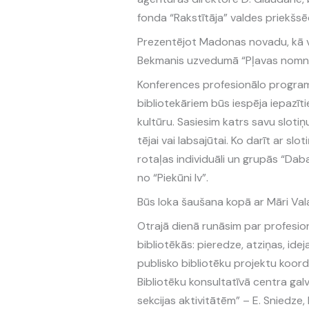
fonda “Rakstītāja” valdes priekšsēd
Prezentējot Madonas novadu, kā vak
Bekmanis uzvedumā “Pļavas nomni
Konferences profesionālo program
bibliotekāriem būs iespēja iepazī
kultūru. Sasiesim katrs savu slotiņ
tējai vai labsajūtai. Ko darīt ar slo
rotaļas individuāli un grupās “Da
no “Piekūni lv”.
Būs loka šaušana kopā ar Māri Valai
Otrajā dienā runāsim par profesion
bibliotēkās: pieredze, atziņas, ide
publisko bibliotēku projektu koordi
Bibliotēku konsultatīvā centra galv
sekcijas aktivitātēm” – E. Sniedze,