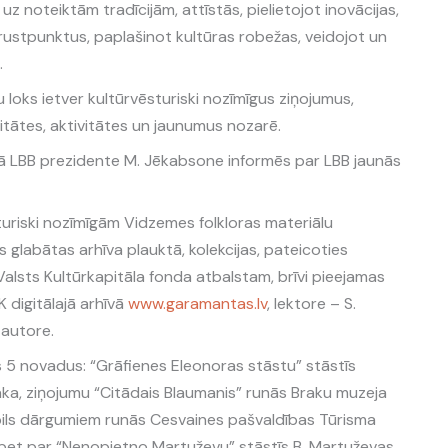
z noteiktām tradīcijām, attīstās, pielietojot inovācijas,
rustpunktus, paplašinot kultūras robežas, veidojot un
.
 loks ietver kultūrvēsturiski nozīmīgus ziņojumus,
litātes, aktivitātes un jaunumus nozarē.
nā LBB prezidente M. Jēkabsone informēs par LBB jaunās
sturiski nozīmīgām Vidzemes folkloras materiālu
glabātas arhīva plauktā, kolekcijas, pateicoties
lsts Kultūrkapitāla fonda atbalstam, brīvi pieejamas
 digitālajā arhīvā
www.garamantas.lv
, lektore – S.
autore.
5 novadus: “Grāfienes Eleonoras stāstu” stāstīs
aka, ziņojumu “Citādais Blaumanis” runās Braku muzeja
s pils dārgumiem runās Cesvaines pašvaldības Tūrisma
 bet par “Nenopietno Martuževu” stāstīs B. Martuževas