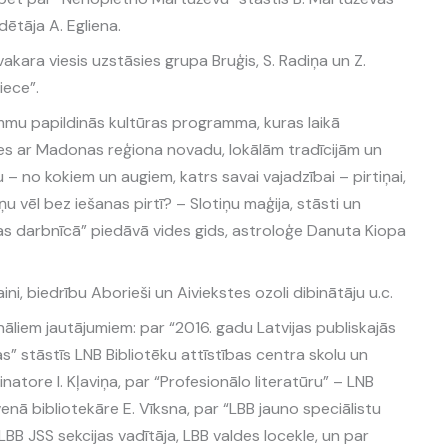
ētāja A. Egliena.
ara viesis uzstāsies grupa Bruģis, S. Radiņa un Z.
ece”.
mu papildinās kultūras programma, kuras laikā
ties ar Madonas reģiona novadu, lokālām tradīcijām un
u – no kokiem un augiem, katrs savai vajadzībai – pirtiņai,
tiņu vēl bez iešanas pirtī? – Slotiņu maģija, stāsti un
bas darbnīcā” piedāvā vides gids, astroloģe Danuta Kiopa
ni, biedrību Aborieši un Aiviekstes ozoli dibinātāju u.c.
āliem jautājumiem: par “2016. gadu Latvijas publiskajās
jas” stāstīs LNB Bibliotēku attīstības centra skolu un
natore I. Kļaviņa, par “Profesionālo literatūru” – LNB
enā bibliotekāre E. Vīksna, par “LBB jauno speciālistu
 LBB JSS sekcijas vadītāja, LBB valdes locekle, un par