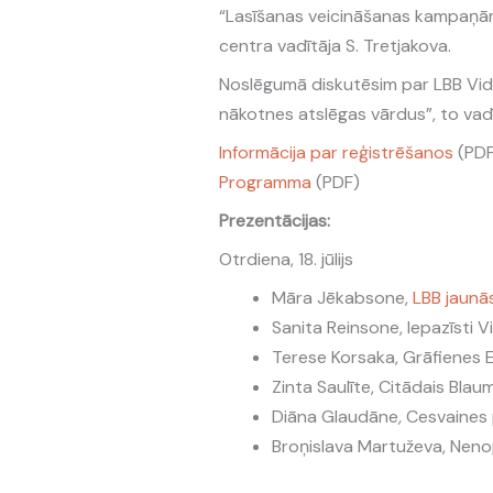
“Lasīšanas veicināšanas kampaņām
centra vadītāja S. Tretjakova.
Noslēgumā diskutēsim par LBB Vidz
nākotnes atslēgas vārdus”, to vad
Informācija par reģistrēšanos
(PDF
Programma
(PDF)
Prezentācijas:
Otrdiena, 18. jūlijs
Māra Jēkabsone,
LBB jaunā
Sanita Reinsone, Iepazīsti V
Terese Korsaka, Grāfienes 
Zinta Saulīte, Citādais Blau
Diāna Glaudāne
,
Cesvaines 
Broņislava Martuževa, Nen