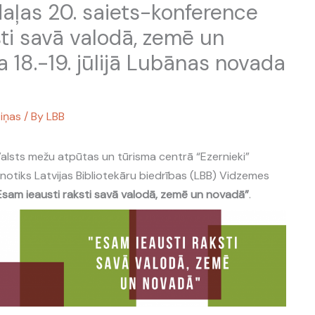
aļas 20. saiets-konference
sti savā valodā, zemē un
 18.-19. jūlijā Lubānas novada
iņas
/ By
LBB
as Valsts mežu atpūtas un tūrisma centrā “Ezernieki”
tiks Latvijas Bibliotekāru biedrības (LBB) Vidzemes
Esam ieausti raksti savā valodā, zemē un novadā”
.