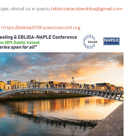
cijas vēstuli uz e-pastu
bibliotekarubiedriba@gmail.com
:
https://eblida2019.sciencesconf.org