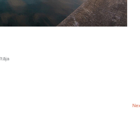
ītāja
Nex