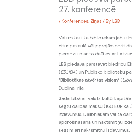
27. konferencē
/
Konferences
,
Ziņas
/ By
LBB
Vai uzskati, ka bibliotēkām jābūt br
citur pasaulē vēl joprojām norit di
pieredzi un ar to dalīties ar Latvij
LBB piedāvā pārstāvēt biedrību Eir
(
EBLIDA
) un Publisko bibliotēku p
“Bibliotēkas atvērtas visiem”
(
Libr
Dublinā, Īrijā.
Sadarbībā ar Valsts kultūrkapitāl
segtu dalības maksu (160 EUR kā
izdevumus. Dalībniekam vai tā da
apdrošināšana un naktsmītņu izdev
segsim arī naktsmītņu izdevumus.