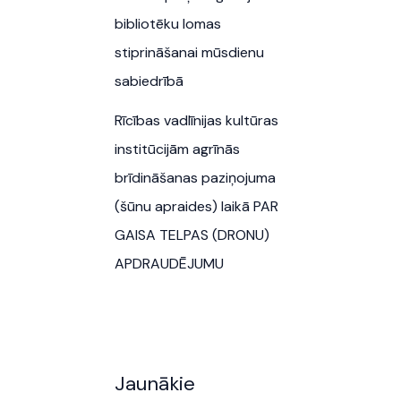
bibliotēku lomas
stiprināšanai mūsdienu
sabiedrībā
Rīcības vadlīnijas kultūras
institūcijām agrīnās
brīdināšanas paziņojuma
(šūnu apraides) laikā PAR
GAISA TELPAS (DRONU)
APDRAUDĒJUMU
Jaunākie