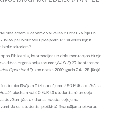
īvi pieejamām ikvienam? Vai vēlies dzirdēt kā Īrijā un
skusijas par bibliotēku pieejamību? Vai vēlies iegūt
as bibliotekāriem?
opas Bibliotēku, informācijas un dokumentācijas biroja
ārvaldības organizāciju foruma (
NAPLE
) 27. konferencē
aries Open for All
), kas notiks
2019. gada 24.–25. jūnijā
a fondu piedāvājam līdzfinansējumu 390 EUR apmērā, lai
EBLIDA
biedram vai 50 EUR kā studentam) un ceļa
rba devējam jāsedz dienas nauda, ceļojuma
umi. Ja esi students, piešķirtā finansējuma ietvaros