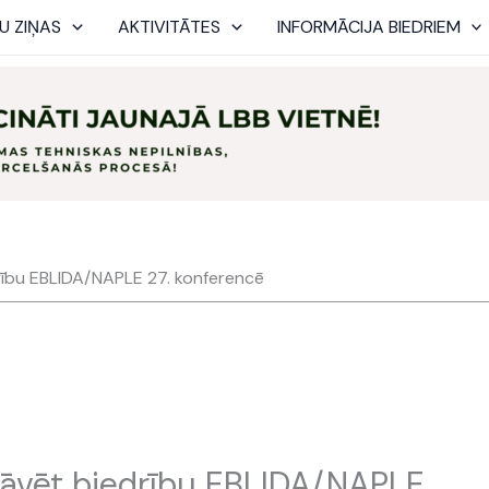
U ZIŅAS
AKTIVITĀTES
INFORMĀCIJA BIEDRIEM
rību EBLIDA/NAPLE 27. konferencē
tāvēt biedrību EBLIDA/NAPLE