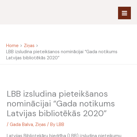
Skip
to
content
Home
Ziņas
LBB izsludina pieteikšanos nominācijai “Gada notikums
Latvijas bibliotēkās 2020”
LBB izsludina pieteikšanos
nominācijai “Gada notikums
Latvijas bibliotēkās 2020”
/
Gada Balva
,
Ziņas
/ By
LBB
Latvijas Bibliotekāru biedrība (LBB) izsludina pieteikumu