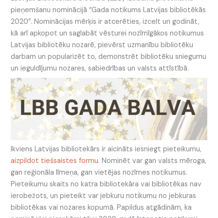
pieņemšanu nominācijā “Gada notikums Latvijas bibliotēkās
2020”. Nominācijas mērķis ir atcerēties, izcelt un godināt,
kā arī apkopot un saglabāt vēsturei nozīmīgākos notikumus
Latvijas bibliotēku nozarē, pievērst uzmanību bibliotēku
darbam un popularizēt to, demonstrēt bibliotēku sniegumu
un ieguldījumu nozares, sabiedrības un valsts attīstībā.
Ikviens Latvijas bibliotekārs ir aicināts iesniegt pieteikumu,
aizpildot tiešsaistes formu
. Nominēt var gan valsts mēroga,
gan reģionāla līmeņa, gan vietējas nozīmes notikumus.
Pieteikumu skaits no katra bibliotekāra vai bibliotēkas nav
ierobežots, un pieteikt var jebkuru notikumu no jebkuras
bibliotēkas vai nozares kopumā. Papildus atgādinām, ka