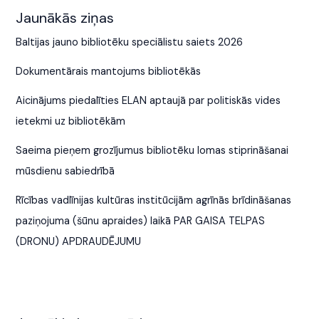
Jaunākās ziņas
Baltijas jauno bibliotēku speciālistu saiets 2026
Dokumentārais mantojums bibliotēkās
Aicinājums piedalīties ELAN aptaujā par politiskās vides
ietekmi uz bibliotēkām
Saeima pieņem grozījumus bibliotēku lomas stiprināšanai
mūsdienu sabiedrībā
Rīcības vadlīnijas kultūras institūcijām agrīnās brīdināšanas
paziņojuma (šūnu apraides) laikā PAR GAISA TELPAS
(DRONU) APDRAUDĒJUMU