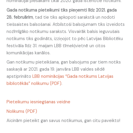
nominācijai piesakāmi tikai 2020. gadā īstenotie notikumi.
Gada notikuma pieteikumi tiks pieņemti līdz 2021. gada
28. februārim
, tad tie tiks apkopoti sarakstā un nodoti
tiešsaistes balsošanai. Atbilstoši balsojumam tiks izveidots
nozīmīgāko notikumu saraksts. Visvairāk balsis ieguvušais
notikums tiks godināts, izziņojot to pēc Latvijas Bibliotēku
festivāla līdz 31. maijam LBB tīmekļvietnē un citos
komunikācijas kanālos.
Gan notikumu pieteikšana, gan balsojums par tiem notiks
saskaņā ar 2021. gada 19. janvāra LBB valdes sēdē
apstiprināto
LBB nominācijas “Gada notikums Latvijas
bibliotēkās” nolikumu (PDF)
.
Pieteikumu iesniegšanas veidne
Nolikums (PDF)
Aicinām pieteikt gan savus notikumus, gan citu paveikto!