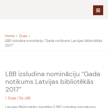
Skip
to
content
Home
Ziņas
LBB izsludina nomināciju “Gada notikums Latvijas bibliotēkās
2017”
LBB izsludina nomināciju “Gada
notikums Latvijas bibliotēkās
2017”
/
Ziņas
/ By
LBB
Latvijas Bibliotekāru biedrība (LBB) izsludina pieteikumu