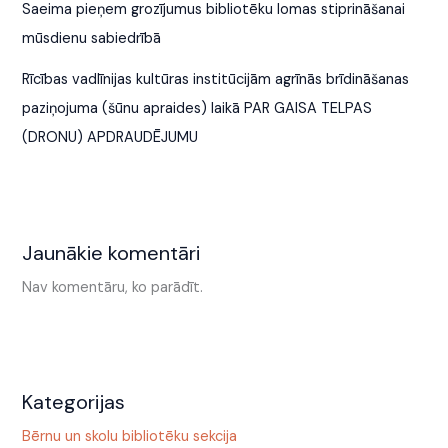
Saeima pieņem grozījumus bibliotēku lomas stiprināšanai
mūsdienu sabiedrībā
Rīcības vadlīnijas kultūras institūcijām agrīnās brīdināšanas
paziņojuma (šūnu apraides) laikā PAR GAISA TELPAS
(DRONU) APDRAUDĒJUMU
Jaunākie komentāri
Nav komentāru, ko parādīt.
Kategorijas
Bērnu un skolu bibliotēku sekcija