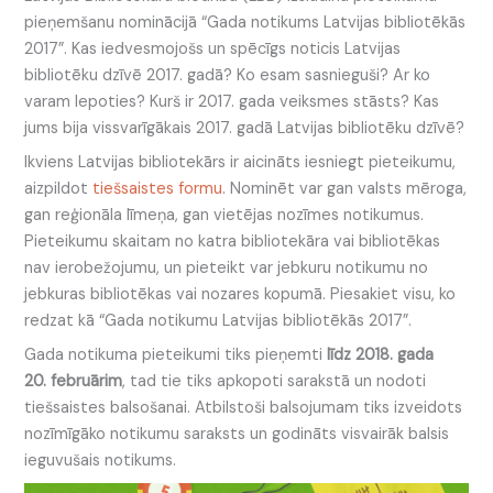
pieņemšanu nominācijā “Gada notikums Latvijas bibliotēkās
2017”. Kas iedvesmojošs un spēcīgs noticis Latvijas
bibliotēku dzīvē 2017. gadā? Ko esam sasnieguši? Ar ko
varam lepoties? Kurš ir 2017. gada veiksmes stāsts? Kas
jums bija vissvarīgākais 2017. gadā Latvijas bibliotēku dzīvē?
Ikviens Latvijas bibliotekārs ir aicināts iesniegt pieteikumu,
aizpildot
tiešsaistes formu
. Nominēt var gan valsts mēroga,
gan reģionāla līmeņa, gan vietējas nozīmes notikumus.
Pieteikumu skaitam no katra bibliotekāra vai bibliotēkas
nav ierobežojumu, un pieteikt var jebkuru notikumu no
jebkuras bibliotēkas vai nozares kopumā. Piesakiet visu, ko
redzat kā “Gada notikumu Latvijas bibliotēkās 2017”.
Gada notikuma pieteikumi tiks pieņemti
līdz 2018. gada
20. februārim
, tad tie tiks apkopoti sarakstā un nodoti
tiešsaistes balsošanai. Atbilstoši balsojumam tiks izveidots
nozīmīgāko notikumu saraksts un godināts visvairāk balsis
ieguvušais notikums.